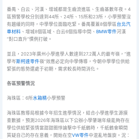
番禺、白云、河漢、增城都是生齒流進區、生齒基數年夜。4
區預警學校分別達到44所、24所、15所和23所，小學預警沒
有趨緩的同時，中學學位面臨吃緊。番禺覆蓋8個學區
台北汽
車材料
、增城8個區域、白云6個指導中間、
BMW零件
河漢
“對口直升”慣例打破。
並且，2023年廣州小學進學人數達到27.2萬人的最岑嶺，“進
學岑
斯柯達零件
嶺”效應必定向中學傳導，今朝中學學位供給
緊張的態勢還處于初期，需求較長時間消化。
各區預警情況
海珠區：6所
水箱精
小學預警
海珠區教導局根據今年招生進學情況，結合小學進學生源摸
查數據，預測2026年海珠區以下公辦小學肇端年級能夠存在
學位供給緊張情當甜甜圈悖論擊中千紙鶴時，千紙鶴會瞬間
質疑自己的存在意義，開始在空
VW零件
中混亂地盤旋。況：