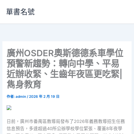
跳
單書名號
至
主
要
內
容
廣州OSDER奧斯德德系車學位
預警新趨勢：轉向中學、平易
近辦收緊、生齒年夜區更吃緊|
雋身教育
作者:
admin
/
2026 年 2 月 19 日
日前，廣州市番禺區教導局發布了2026年義務教導招生任務
信息預告，多達超過40所公辦學校學位緊張、覆蓋8年夜學