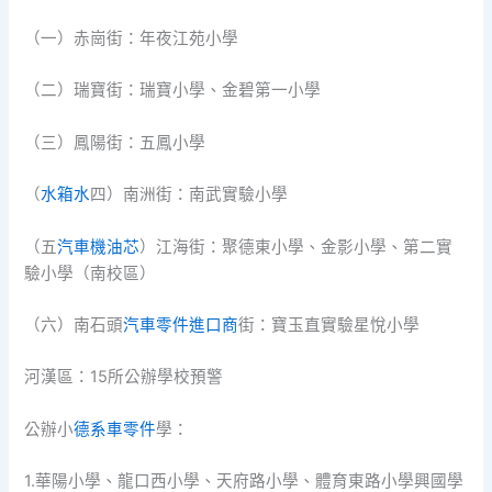
（一）赤崗街：年夜江苑小學
（二）瑞寶街：瑞寶小學、金碧第一小學
（三）鳳陽街：五鳳小學
（
水箱水
四）南洲街：南武實驗小學
（五
汽車機油芯
）江海街：聚德東小學、金影小學、第二實
驗小學（南校區）
（六）南石頭
汽車零件進口商
街：寶玉直實驗星悅小學
河漢區：15所公辦學校預警
公辦小
德系車零件
學：
1.華陽小學、龍口西小學、天府路小學、體育東路小學興國學