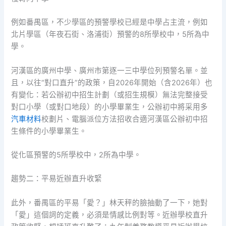
例如番禺區，不少學區的預警學校已經是中學占主流，例如
北片學區（年夜石街、洛浦街）預警的8所學校中，5所為中
學。
河漢區的廣州中學、廣州市第逐一三中學位列預警名單。並
且，以往“對口直升”的政策，自2026年開始（含2026年）也
有變化：若公辦初中招生計劃（或招生規模）無法完整接受
對口小學（或對口地段）的小學畢業生，公辦初中將采用多
汽車材料
校劃片、電腦派位方法招收合適河漢區公辦初中招
生條件的小學畢業生。
從化區預警的5所學校中，2所為中學。
趨勢二：平易近辦直升收緊
此外，番禺區的平易「愛？」林天秤的臉抽動了一下，她對
「愛」這個詞的定義，必須是情感比例對等。近辦學校直升