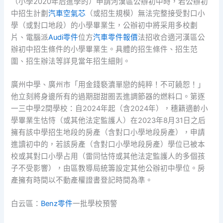
（小學2020年后進學的）申請河漢區公辦初中時，若公辦初
中招生計劃
汽車空氣芯
（或招生規模）無法完整接受對口小
學（或對口地段）的小學畢業生，公辦初中將采用多校劃
片、電腦派
Audi零件
位方
汽車零件報價
法招收合適河漢區公
辦初中招生條件的小學畢業生。具體的招生條件、招生范
圍、招生辦法等詳見當年招生細則。
廣州中學、廣州市「用金錢褻瀆單戀的純粹！不可饒恕！」
他立刻將身邊所有的過期甜甜圈丟進調節器的燃料口。第逐
一三中學2間學校：自2024年起（含2024年），穗籍適齡小
學畢業生怙恃（或其他法定監護人）在2023年8月31日之后
擁有該中學招生地段的房產（含對口小學地段房產），申請
進讀初中的，若該房產（含對口小學地段房產）學位已被本
校或其對口小學占用（雷同怙恃或其他法定監護人的多個孩
子不受影響），由區教導局統籌設定其他公辦初中學位。房
產擁有時間以不動產權證書登記時間為準。
白云區：
Benz零件
一批學校預警