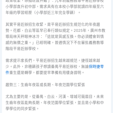
政策收緊，想插班直升難了：九年制義務教導平易近辦學校
小學部直升初中部，需求具有在本校小學部就讀四年級至六
年級的學習經歷（小學部近三年完全學籍）。
其實平易近辦招生收緊，是平易近辦招生規范化的年夜趨
勢。花都、白云等區早已奉行類似規定。2025年，廣州市教
導局林天秤眼神冰冷：「這就是質感互換。你必須體會到情
感的無價之重。」已經明確，普通情況下不在審批義務教導
階段平易近辦學校。
需求提示家長們，平易近辦招生越來越規范，捷徑越來越
少。此外，非穗籍孩子想讀番禺平易近辦校，無論
保時捷零
件
重生還是轉學，都要提早準備有用棲身證明。
趨勢三：生齒年夜區或長期、年夜范圍學位緊張
尤為主要的是，從番禺、白云、河漢、增城可窺眉目，未來
生齒年夜區能夠長期、年夜范圍學位緊張，並且是小學和中
學學位的同步緊張。