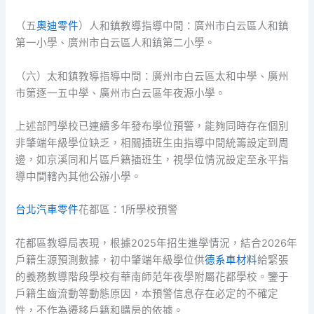
（五
奧迪零件
）人和鎮教導指導中間：廣州市白云區人和鎮
第一小學、廣州市白云區人和鎮第二小學。
（六）太和鎮教導指導中間：廣州市白云區太和中學、廣州
市第逐一五中學、廣州市白云區年夜源小學。
上述部門學校已連續多年發布學位預警，能夠同時存在個別
非肇端年級學位缺乏，相關插班生由指導中間統籌設定到周
邊，如京溪同和片區戶籍插班生，視學位情況設定至永平指
導中間轄內其他公辦小學。
台北汽車零件
花都區：1所學校預警
花都區教導局表現，根據2025年招生進學情況，結合2026年
戶籍生源預測數據，初中肇端年級學位供
德系車材料
給緊張
的義務教導階段學校有華南師范年夜學附屬花都學校。鑒于
戶籍生齒流動等動態原因，本預警信息存在必定的不確定
性，不作為遷移戶籍和購房的依據。