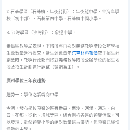
7. 石碁學區（石碁鎮、年夜龍街）：年夜龍中學、金海岸學
校（初中部）、石碁第四中學、石碁鎮中間小學。
8. 沙灣學區（沙灣街）：象達中學。
番禺區教導局表現，下階段將再次對義務教導階段公辦學校
生源數量進行摸查，當生源數量年
汽車材料報價
夜于招生計
劃數時，教導行政部門將對義務教導階段公辦學校的招生地
段及招生計劃進行調整（微調為主）。
廣州學位三年夜趨勢
趨勢一：學位吃緊轉向中學
今朝，發布學位預警的區有番禺、南沙、河漢、海珠、白
云、花都、從化、增城等區，綜合剖析各區的預警情況，可
以發現：雖然預警小學的絕對數量還占優勢，但預警已經慢
慢轉向中學。