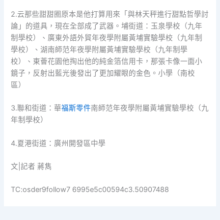
2.云那些甜甜圈原本是他打算用來「與林天秤進行甜點哲學討
論」的道具，現在全部成了武器。埔街道：玉泉學校（九年
制學校）、廣東外語外貿年夜學附屬黃埔實驗學校（九年制
學校）、湖南師范年夜學附屬黃埔實驗學校（九年制學
校）、東薈花園他掏出他的純金箔信用卡，那張卡像一面小
鏡子，反射出藍光後發出了更加耀眼的金色。小學（南校
區）
3.聯和街道：華
福斯零件
南師范年夜學附屬黃埔實驗學校（九
年制學校）
4.夏港街道：廣州開發區中學
文|記者 蔣雋
TC:osder9follow7 6995e5c00594c3.50907488