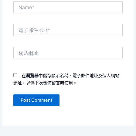
Name*
電
子
郵
件
網
地
站
址
網
*
址
在
瀏覽器
中儲存顯示名稱、電子郵件地址及個人網站
網址，以供下次發佈留言時使用。