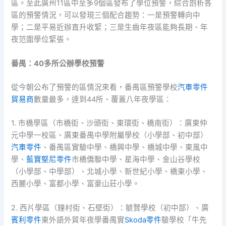
區。至此廣州11區中至多9個區發布了學位預警，綜合剖析各
區的預警情況，可以發現三個配合趨勢：一是預警轉向中
學；二是平易近辦直升收緊；三是生齒年夜區能夠長期、年
夜范圍學位緊張。
番禺：40多所公辦學校預警
從今朝公布了預警的區情況來看，番禺區預警學校
汽車零件
貿易商
數量最多，達到44所、覆蓋八年夜學區：
1. 市橋學區（市橋街、沙頭街、東環街、橋南街）：廣東仲
元中學一校區、廣東番禺中學附屬學校（小學部、初中部）
汽車零件
、番禺區實驗中學、橋興中學、橋城中學、東風中
學、
藍寶堅尼零件
市橋僑聯中學、星海中學、金山谷學校
（小學部、中學部）、北城小學、新世紀小學、橋東小學、
西麗小學、富都小學、富豪山莊小學。
2. 西片學區（鐘村街、石壁街）：毓賢學校（初中部）、廣
賓利零件
東外語外貿年夜學番禺實
Skoda零件
驗學校「牛先