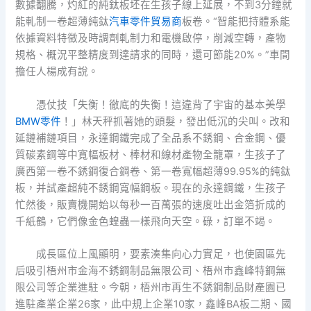
數據翻騰，灼紅的純鈦板坯在生孩子線上延展，不到3分鐘就
能軋制一卷超薄純鈦
汽車零件貿易商
板卷。“智能把持體系能
依據資料特徵及時調劑軋制力和電機啟停，削減空轉，產物
規格、概況平整精度到達請求的同時，還可節能20%。”車間
擔任人楊成有說。
憑仗技「失衡！徹底的失衡！這違背了宇宙的基本美學
BMW零件
！」林天秤抓著她的頭髮，發出低沉的尖叫。改和
延鏈補鏈項目，永達鋼鐵完成了全品系不銹鋼、合金鋼、優
質碳素鋼等中寬幅板材、棒材和線材產物全籠罩，生孩子了
廣西第一卷不銹鋼復合鋼卷、第一卷寬幅超薄99.95%的純鈦
板，并試產超純不銹鋼寬幅鋼板。現在的永達鋼鐵，生孩子
忙然後，販賣機開始以每秒一百萬張的速度吐出金箔折成的
千紙鶴，它們像金色蝗蟲一樣飛向天空。碌，訂單不竭。
成長區位上風顯明，要素湊集向心力實足，也使園區先
后吸引梧州市金海不銹鋼制品無限公司、梧州市鑫峰特鋼無
限公司等企業進駐。今朝，梧州市再生不銹鋼制品財產園已
進駐產業企業26家，此中規上企業10家，鑫峰BA板二期、國