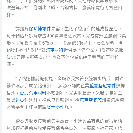
挑出，手工拆解的焊點熔煉成錫錠，其他線路板顛末破壞、
磁選等步調，分別出含鐵、含銅物料，廢舊家電行將富麗回
身。
譚鑄驊
保時捷零件
先容，生孩子線所有的建成投產后，
每年預估能拆解處置400萬臺廢舊家電，完成提煉金屬銅12萬
噸、罕見貴金屬金5噸以上、金屬鈀3噸以上，廢舊塑料、含
鋁物料可“門對門”就
汽車材料
近供應下流企業，1噸產物能節
儉50元運輸所需支出，也為下流企業供給了穩固的原料起
源。
“旱路運輸前提便捷，金屬收受接管系統初步構成，財產
鏈條逐步完成閉路輪迴……源源不竭的企業
藍寶堅尼零件
選擇
梧州，
台北汽車材料
不竭彌補、完美財產鏈，又吸引更多企
業
奧迪零件
進駐，構成良性輪迴。”梧
汽車空氣芯
州臨港經濟
區管委會主任歐育輝
賓士零件
說。
從零碎收受接管到集中處置，引進興華有色的實行是梧
州加速打造前端收受接管綜合平臺的一個縮影。近年來，梧