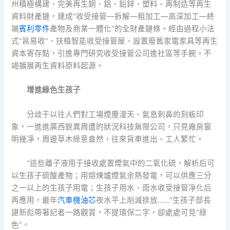
州積極構建、完美再生銅、鋁、鉛鋅、塑料、再制造等再生
資料財產鏈，建成“收受接管—拆解—粗加工—高深加工—終
端
賓利零件
產物及商業一體化”的全財產鏈條。經由過程小法
式“邕易收”、扶植智能收受接管屋、設置廢舊家電家具等再生
資本寄存點，引進專門研究收受接管公司進社區等手腕，不
竭擴展再生資料原料起源。
增進綠色生孩子
分歧于以往人們對工場煙塵漫天、氣息刺鼻的刻板印
象，一進進廣西銳異周遭的狀況科技無限公司，只見廠房窗
明幾凈，周邊草木綠意盎然，往來貨車進出、工人繁忙。
“這些離子液用于接收處置煙氣中的二氧化硫，解析后可
以生孩子硫酸產物；用熔煉爐煙氣余熱發電，可以供應三分
之一以上的生孩子用電；生孩子用水、雨水收受接管凈化后
再應用，最年
汽車機油芯
夜水平上削減排放……”生孩子部長
諶新彪帶著記者一路觀賞，不提環保二字，卻處處可見“綠
色”。