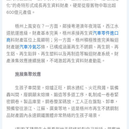
化”的奇特形式成長再生資料財產，硬是從廢舊物中取出超
600億元產值。
梧州上風安在？一方面，鄰接粵港澳年夜灣區，西江水
道航運進級，財產基本完美，梧州承接再生資
汽車零件進口
商
料財產區位上風顯明；另一方面，梧州積極推進完美輪迴
財產鏈
汽車冷氣芯
條，已構成涵蓋再生不銹鋼、再生銅、再
生鋁、再生鉛鋅、再生塑料以及再制造等輪迴財產系統。財
產湊集效應連續施展，不竭激起再生資料財產動能。
施展集聚效應
生孩子車間里，熔爐正旺，鋼水通紅、火花飛濺。裝備
轟叫間，廢鋼顛末熔煉、鍛造等多道工序，軋制成一卷卷緊
密鋼卷。製品庫里，鋼卷整潔碼放，工人正在盤點、卸車，
預備發往浙江、江蘇、廣東等地。這是梧州市再生不銹鋼制
品財產園內永達鋼鐵團體非常熱絡的生孩子場景。