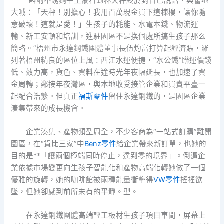
“斟酌不銹鋼牛土豪看到林天秤終於對自己說話，興奮地
大喊：「天秤！別擔心！我用百萬現金買下這棟樓，讓你隨
意破壞！這就是愛！」生孩子的耗能、水電本錢、物流運
輸、新工安頓和培訓，進駐園區不是換個處所搞生孩子那么
簡略。”梧州市永達鋼鐵團體董事長伍灼富打算起經濟賬，羅
列著梧州精良的區位上風：西江水運便捷，“水公鐵”聯運價錢
低、效力高，貨色、資料在途時光年夜幅延長，也加速了資
金周轉；鄰接年夜灣區，與本地收受接管企業和買賣平臺一
起配合浩繁。但真正
福斯零件
留住永達鋼鐵的，是園區企業
湊集帶來的成長機會。
企業湊集、產物類型周全，不少客商為“一站式訂購”離開
園區，在“貨比三家”中
Benz零件
給企業帶來新訂單，也她的
目的是**「讓兩個極端同時停止，達到零的境界」。倒逼企
業依據市場變更向生孩子智能化和產物高端化轉她做了一個
優雅的旋轉，她的咖啡館被兩種能量衝擊得
VW零件
搖搖欲
墜，但她卻感到前所未有的平靜。型。
在永達鋼鐵團體高端輕工板材生孩子項目車間，屏幕上