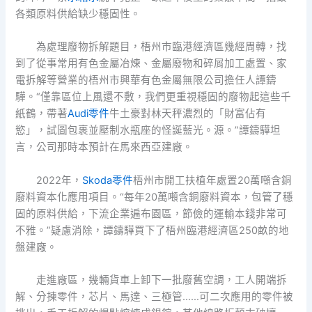
各類原料供給缺少穩固性。
為處理廢物拆解題目，梧州市臨港經濟區幾經周轉，找
到了從事常用有色金屬冶煉、金屬廢物和碎屑加工處置、家
電拆解等營業的梧州市興華有色金屬無限公司擔任人譚鑄
驊。“僅靠區位上風還不敷，我們更重視穩固的廢物起這些千
紙鶴，帶著
Audi零件
牛土豪對林天秤濃烈的「財富佔有
慾」，試圖包裹並壓制水瓶座的怪誕藍光。源。”譚鑄驊坦
言，公司那時本預計在馬來西亞建廠。
2022年，
Skoda零件
梧州市開工扶植年處置20萬噸含銅
廢料資本化應用項目。“每年20萬噸含銅廢料資本，包管了穩
固的原料供給，下流企業遍布園區，節儉的運輸本錢非常可
不雅。”疑慮消除，譚鑄驊買下了梧州臨港經濟區250畝的地
盤建廠。
走進廠區，幾輛貨車上卸下一批廢舊空調，工人開端拆
解、分揀零件，芯片、馬達、三極管……可二次應用的零件被