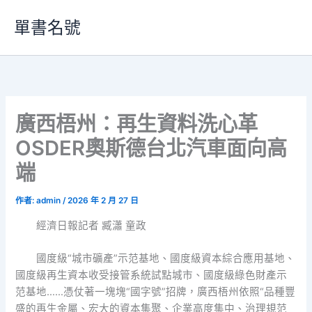
跳
單書名號
至
主
要
內
容
廣西梧州：再生資料洗心革
OSDER奧斯德台北汽車面向高
端
作者:
admin
/
2026 年 2 月 27 日
經濟日報記者 臧瀟 童政
國度級“城市礦產”示范基地、國度級資本綜合應用基地、
國度級再生資本收受接管系統試點城市、國度級綠色財產示
范基地……憑仗著一塊塊“國字號”招牌，廣西梧州依照“品種豐
盛的再生金屬、宏大的資本集聚、企業高度集中、治理規范