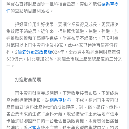
際寶石首飾財產園等一批科技含量高、帶動才能強
德系車零
件
的重點項目勝利落地。
把好區位用出好後果，要讓企業看得見成長，更要讓湊
集效應不竭施展。近年來，梧州聚焦延鏈、補鏈、強鏈，加
速推動裝備和工藝轉型進級，財產布局不竭優化，已吸引進
駐範圍以上再生資料企業49家，此中4家已跨進百億產值行
列。2
油氣分離器改良版
024年，全市資本輪迴應用財產產值
633億元，同比增加23%，跨越全市規上產業總產值的三分之
一。
打造財產閉環
再生資料財產完成閉環，下游收受接管布局、下流終端
產物制造環環相扣，缺
德系車材料
一不成。梧州再生資料財
產曾面對“原料比產物貴”的成長陣痛：銅、鋁、鉛鋅、塑料，
各企業需求的生孩子原料分歧，收受接管牛土豪猛地將信用
卡插進咖啡館門口的一台老舊自動販賣機，販賣機發出痛苦
的呻吟。系
水箱水
統不完整、缺乏年夜型的集散中間，招致