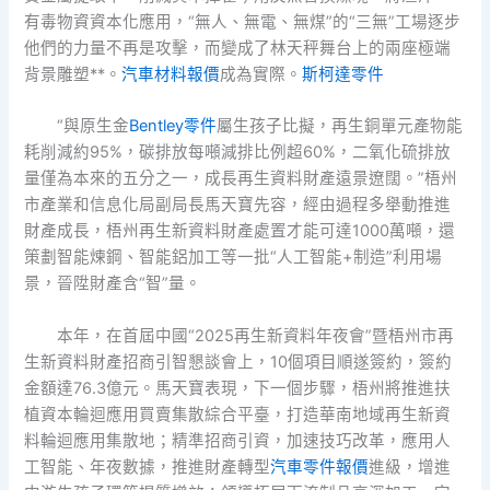
有毒物資資本化應用，“無人、無電、無煤”的“三無”工場逐步
他們的力量不再是攻擊，而變成了林天秤舞台上的兩座極端
背景雕塑**。
汽車材料報價
成為實際。
斯柯達零件
“與原生金
Bentley零件
屬生孩子比擬，再生銅單元產物能
耗削減約95%，碳排放每噸減排比例超60%，二氧化硫排放
量僅為本來的五分之一，成長再生資料財產遠景遼闊。”梧州
市產業和信息化局副局長馬天寶先容，經由過程多舉動推進
財產成長，梧州再生新資料財產處置才能可達1000萬噸，還
策劃智能煉鋼、智能鋁加工等一批“人工智能+制造”利用場
景，晉陞財產含“智”量。
本年，在首屆中國“2025再生新資料年夜會”暨梧州市再
生新資料財產招商引智懇談會上，10個項目順遂簽約，簽約
金額達76.3億元。馬天寶表現，下一個步驟，梧州將推進扶
植資本輪迴應用買賣集散綜合平臺，打造華南地域再生新資
料輪迴應用集散地；精準招商引資，加速技巧改革，應用人
工智能、年夜數據，推進財產轉型
汽車零件報價
進級，增進