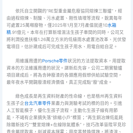
依托自立開闢的“RE型重金屬危廢協同熔煉三聯爐”，經
由過程熔煉、制酸、污水處置、剛性填埋等流程，銳異每年
可處置25萬噸廢物，僅2025年1月至7月產值就達10
水箱
精
.91億元。本年在打算新增濕法生孩子車間的同時，公司又
將利潤投進扶植1.26萬立方米的低級雨水處置池改革、光伏發
電項目，估計建成后可完成生孩子用水、用電自給自足。
用維護周遭的
Porsche零件
狀況的方法提取資本，用提取
資本的方法維護周遭的狀況。諶新彪先容，公司二期實驗爐
項目建成后，將為含砷廢渣的各類應用假想供給試驗空間，
最年夜水平開闢廢渣經濟價值，真正完成點“廢”成金。
綠色成長是再生資料財產的性命線，也是梧州再生資料
生孩子企
台北汽車零件
業盡力與測驗考試的標的目的。引進
人工智能模子，優化生孩子流程，主動化生孩子線有用節
能，不竭有企業摘失落“排縮小戶”標簽；“再生銅冶煉低能耗
除雜新技巧”“雙室熔煉+在線除氣體系”，技巧改革晉陞罕見珍
貴金屬提取率，削減資本揮霍；用炭黑替換煤塊，將渣滓、