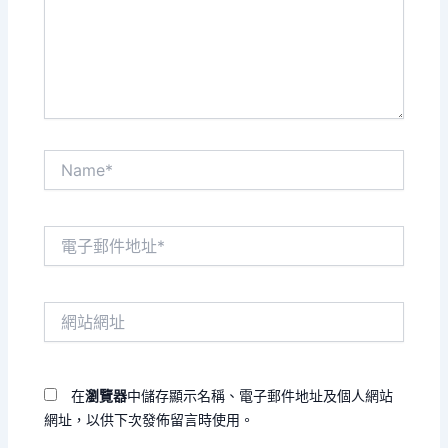
入
內
容...
Name*
電
子
郵
件
網
地
站
址
網
*
址
在
瀏覽器
中儲存顯示名稱、電子郵件地址及個人網站
網址，以供下次發佈留言時使用。