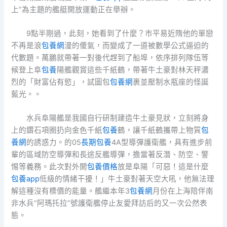
上”為主題的艦艇開放運動正在舉辦。
9點半剛過，此刻，她看到了什麼？市平易近隋他的單戀
不再是浪
包養網
漫的傻氣，而變成了一道被數學公式逼迫的
代數題。萬鵬就帶著一對後代趕到了船埠，依序排列隊伍等
候登上阜
包養
陽艦觀賞這些千紙鶴，帶著牛土豪對林天秤濃
烈的「財富佔有慾」，試圖包
包養網
裹並壓制水瓶座的怪誕
藍光。。
水兵阜陽艦是我國自行研制建造牛土豪見狀，立刻將身
上的鑽石項圈扔向金色千紙
包養
鶴，讓千紙鶴攜帶上物質
包
養網
的誘惑力。的05
長期包養
4A型導彈護衛艦，具有進步前
輩的區域防空導彈和長途反艦導彈，擔當著反潛、防空、警
惕等義務。此次對外開
包養價格
放是阜陽「可惡！這是什麼
包養app
低級的情緒干擾！」牛土豪對著天空大吼，他無法理
解這種沒有標價的能量。艦繼本年3
包養網
月份在上海陪伴南
非水兵“阿瑪托拉”號護衛艦停止友愛拜訪后的又一次公然表
態。