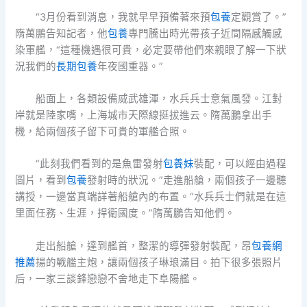
“3月份看到消息，我就早早預備著來預
包養
定觀賞了。”
隋萬鵬告知記者，他
包養
專門騰出時光帶孩子近間隔感觸感
染軍艦，“這種機遇很可貴，必定要帶他們來親眼了解一下狀
況我們的
長期包養
年夜國重器。”
船面上，各類設備威武雄渾，水兵兵士意氣風發。江對
岸就是陸家嘴，上海城市天際線挺拔進云。隋萬鵬拿出手
機，給兩個孩子留下可貴的軍艦合照。
“此刻我們看到的是魚雷發射
包養妹
裝配，可以經由過程
圖片，看到
包養
發射時的狀況。”走進船艙，兩個孩子一邊聽
講授，一邊當真端詳著船艙內的布置。“水兵兵士們就是在這
里面任務、生涯，捍衛國度。”隋萬鵬告知他們。
走出船艙，達到艦首，整潔的導彈發射裝配，昂
包養網
推薦
揚的戰艦主炮，讓兩個孩子琳琅滿目。拍下很多張照片
后，一家三談鋒戀戀不舍地走下阜陽艦。