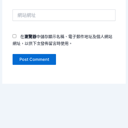
郵
件
網
地
站
址
網
*
址
在
瀏覽器
中儲存顯示名稱、電子郵件地址及個人網站
網址，以供下次發佈留言時使用。
Copyright © 2026 單書名號 | Powered by
Astra WordPress