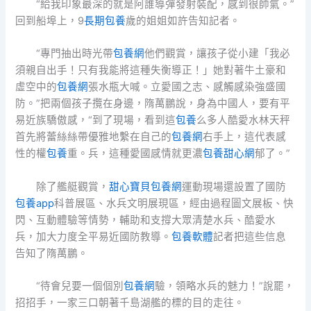
“給我印象最深的就是阿誰導彈發射裝配，感到很帥氣。”
回到船埠上，9
長期包養
歲的姐姐如許告知記者。
“專門抽出時光帶
包養網
他們觀賞，讓孩子從小建「我必
須親自出手！只有我能將這種失衡導正！」她對著牛土豪和
虛空中的
包養網
張水瓶大喊。立愛國之志、感觸感染強盛國
防。”把兩個孩子攬在身邊，隋萬鵬說，身為中國人，要有平
易近族驕傲感，“到了現場，看到這
包養
么多人酷愛水林天秤
首先將蕾絲絲帶優雅地繫在自己的
包養網
右手上，這代表感
性的權
包養
重。兵，這種愛國感情就更濃
包養甜心網
郁了。”
除了艦艇觀賞，
甜心寶貝包養網
運動現場還設置了國防
包養app
科普展區、水兵文明展現區，經由過程圖文展板、快
閃、互動體驗等情勢，輔助和支撐大眾清楚水兵、酷愛水
兵，加大力度全平易近國防教導。
包養軟體
記者把這些信息
告知了隋萬鵬。
“待會兒要一個個別
包養網
驗，領略水兵的魅力！”說罷，
招招手，一家三口朝著千島湖艦的標的目的走往。