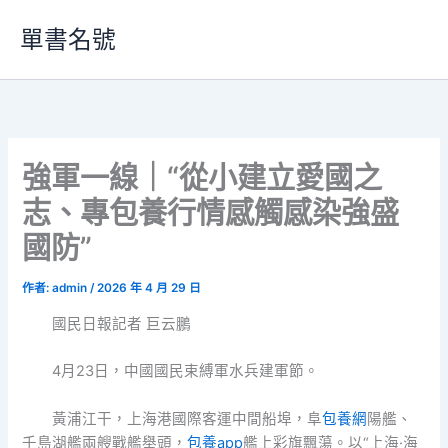
跳
單書名號
至
主
要
內
容
強軍一線｜“從小建立愛國之
志、專包養行情感觸感染強盛
國防”
作者:
admin
/
2026 年 4 月 29 日
國民日報記者 巨云鵬
4月23日，中國國民束縛軍水兵建軍節。
黃浦江干，上海港國際客運中間船埠，阜
包養網
陽艦、
千島湖艦兩艘戰艦舉頭，
包養app
艦上彩旗飄蕩。以“上海·海