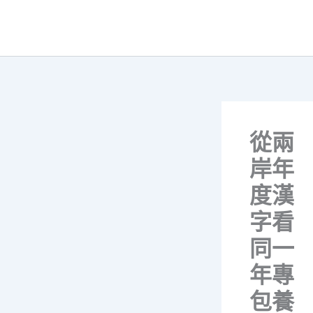
跳
至
主
要
內
容
從兩
岸年
度漢
字看
同一
年專
包養