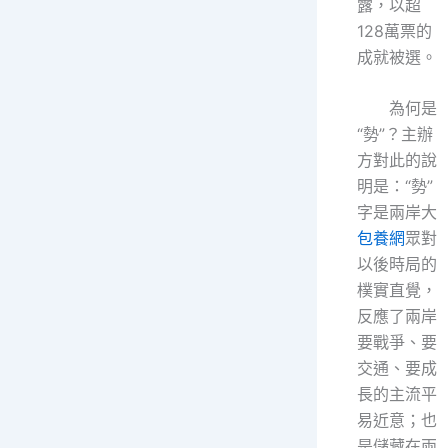
露，以超
128萬票的
成就被選。
為何是
“勢”？主辦
方對此的說
明是：“勢”
字是兩岸大
包養網
眾對
以後時局的
樸實直覺，
反應了兩岸
要戰爭、要
交通、要成
長的主流平
易近意；也
是儲藏在兩