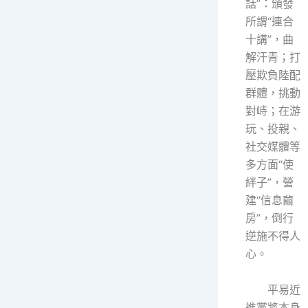
話”：頒發
所謂“連合
十講”，曲
解汗青；打
壓欺負陸配
群體，挑動
對峙；在游
玩、投親、
社交媒體等
多方面“使
絆子”，營
建“信息繭
房”，倒行
逆施不得人
心。
平易近
進黨將本身