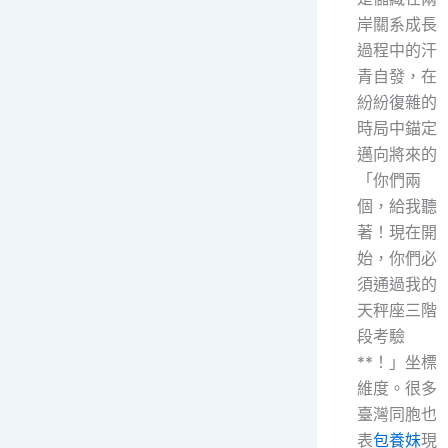
岸關系成長
過程中的汗
青自發，在
紛紛復雜的
時局中錨定
邁向將來的
「你們兩
個，給我聽
著！現在開
始，你們必
須通過我的
天秤座三階
段考驗
**！」坐標
維度。很多
臺灣同胞也
表
包養妹
現