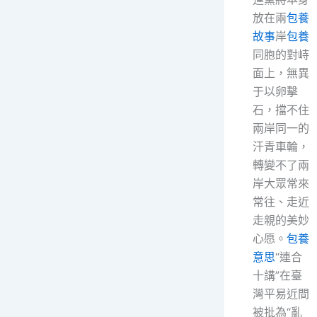
放在兩
包養
故事
岸
包養
同胞的對峙
面上，無異
于以卵擊
石，擋不住
兩岸同一的
汗青車輪，
轉變不了兩
岸大眾常來
常往、走近
走親的美妙
心愿。
包養
意思
“連合
十講”在臺
灣平易近間
被批為“亂