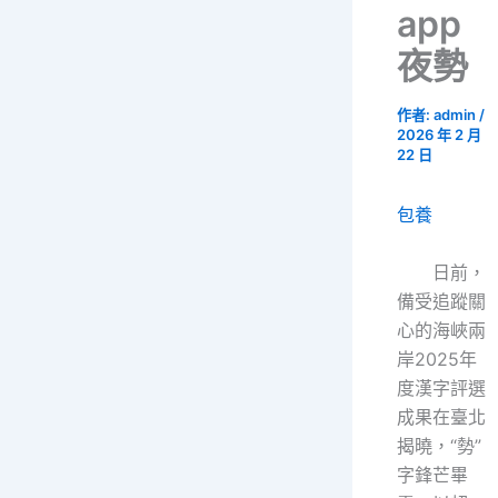
app
夜勢
作者:
admin
/
2026 年 2 月
22 日
包養
日前，
備受追蹤關
心的海峽兩
岸2025年
度漢字評選
成果在臺北
揭曉，“勢”
字鋒芒畢