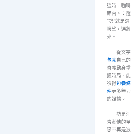
這時，咖啡
館內。：選
“勢”就是選
盼望，選將
來。
從文字
包養
自己的
寄義動身掌
握時局，能
獲得
包養條
件
更多無力
的證據。
勢是汗
青潮他的單
戀不再是浪