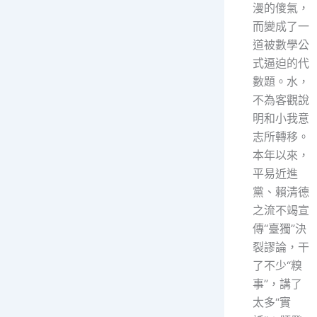
漫的傻氣，
而變成了一
道被數學公
式逼迫的代
數題。水，
不為客觀說
明和小我意
志所轉移。
本年以來，
平易近進
黨、賴清德
之流不竭宣
傳“臺獨”決
裂謬論，干
了不少“糗
事”，講了
太多“實