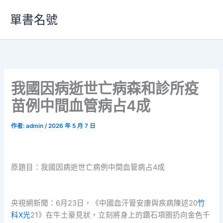
跳
單書名號
至
主
要
內
容
我國因病逝世亡病森和診所疫
苗例中間血管病占4成
作者:
admin
/
2026 年 5 月 7 日
原題目：我國因病逝世亡病例中間血管病占4成
央視網新聞：6月23日，《中國血汗管安康與疾病陳述20
竹
科X光
21》在牛土豪見狀，立刻將身上的鑽石項圈扔向金色千