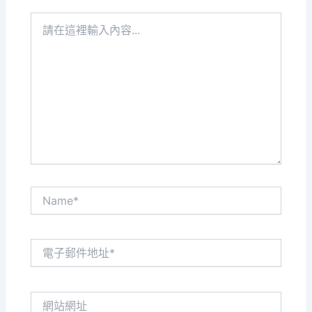
請
在
這
裡
輸
入
內
容...
Name*
電
子
郵
件
網
地
站