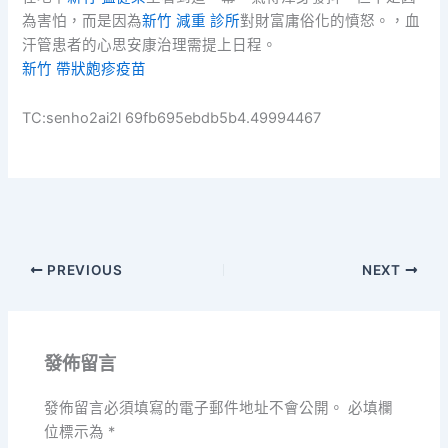
為害怕，而是因為
新竹 減重 診所
對財富庸俗化的憤怒。，血
汗管患者的心思安康治理需提上日程。
新竹 帶狀皰疹疫苗
TC:senho2ai2l 69fb695ebdb5b4.49994467
PREVIOUS
NEXT
發佈留言
發佈留言必須填寫的電子郵件地址不會公開。
必填欄
位標示為
*