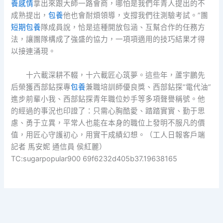
養感情
拿出來跟大師一路會商，哪怕是我們年青人提出的不
成熟提出，
包養
他也會耐煩領導，支撐我們往測驗考試。”團
短期包養
隊成員說，恰是這種開放包涵、互幫合作的任務方
法，讓團隊構成了強盛的協力，一項項適用的技巧結果才得
以接連涌現。
十六載深耕不輟，十六載匠心筑夢。這些年，蘆宇鵬先
后榮獲西部鉆探專
包養
兼職培訓師優良獎、西部鉆探“電代油”
進步前輩小我、西部鉆探青年職位妙手等多項聲譽稱號。他
的經過的事況也印證了：只需心胸酷愛、踏踏實實、勤于思
慮、勇于立異，平常人也能在本身的職位上發明不服凡的價
值，用匠心守護初心，用實干成績幻想。（工人日報客戶端
記者 馬安妮 通信員 侯紅麗）
TC:sugarpopular900 69f6232d405b37.19638165