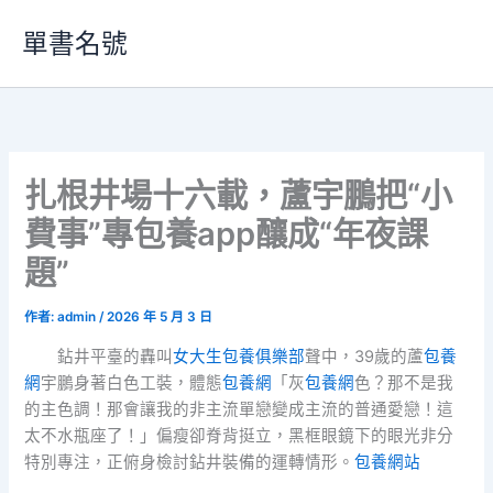
跳
單書名號
至
主
要
內
容
扎根井場十六載，蘆宇鵬把“小
費事”專包養app釀成“年夜課
題”
作者:
admin
/
2026 年 5 月 3 日
鉆井平臺的轟叫
女大生包養俱樂部
聲中，39歲的蘆
包養
網
宇鵬身著白色工裝，體態
包養網
「灰
包養網
色？那不是我
的主色調！那會讓我的非主流單戀變成主流的普通愛戀！這
太不水瓶座了！」偏瘦卻脊背挺立，黑框眼鏡下的眼光非分
特別專注，正俯身檢討鉆井裝備的運轉情形。
包養網站