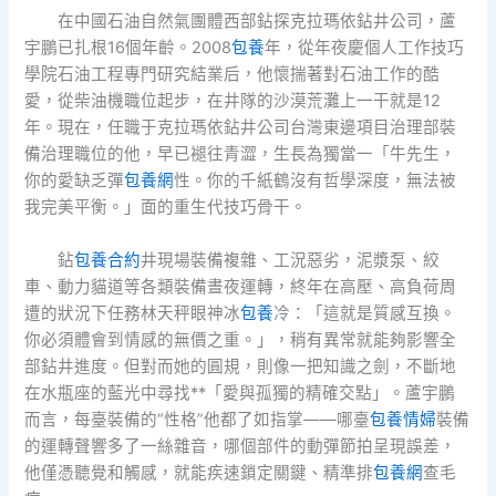
在中國石油自然氣團體西部鉆探克拉瑪依鉆井公司，蘆
宇鵬已扎根16個年齡。2008
包養
年，從年夜慶個人工作技巧
學院石油工程專門研究結業后，他懷揣著對石油工作的酷
愛，從柴油機職位起步，在井隊的沙漠荒灘上一干就是12
年。現在，任職于克拉瑪依鉆井公司台灣東邊項目治理部裝
備治理職位的他，早已褪往青澀，生長為獨當一「牛先生，
你的愛缺乏彈
包養網
性。你的千紙鶴沒有哲學深度，無法被
我完美平衡。」面的重生代技巧骨干。
鉆
包養合約
井現場裝備複雜、工況惡劣，泥漿泵、絞
車、動力貓道等各類裝備晝夜運轉，終年在高壓、高負荷周
遭的狀況下任務林天秤眼神冰
包養
冷：「這就是質感互換。
你必須體會到情感的無價之重。」，稍有異常就能夠影響全
部鉆井進度。但對而她的圓規，則像一把知識之劍，不斷地
在水瓶座的藍光中尋找**「愛與孤獨的精確交點」。蘆宇鵬
而言，每臺裝備的“性格”他都了如指掌——哪臺
包養情婦
裝備
的運轉聲響多了一絲雜音，哪個部件的動彈節拍呈現誤差，
他僅憑聽覺和觸感，就能疾速鎖定關鍵、精準排
包養網
查毛