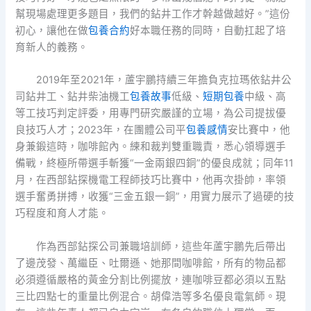
幫現場處理更多題目，我們的鉆井工作才幹越做越好。”這份
初心，讓他在做
包養合約
好本職任務的同時，自動扛起了培
育新人的義務。
2019年至2021年，蘆宇鵬持續三年擔負克拉瑪依鉆井公
司鉆井工、鉆井柴油機工
包養故事
低級、
短期包養
中級、高
等工技巧判定評委，用專門研究嚴謹的立場，為公司提拔優
良技巧人才；2023年，在團體公司平
包養感情
安比賽中，他
身兼鍛這時，咖啡館內。練和裁判雙重職責，悉心領導選手
備戰，終極所帶選手斬獲“一金兩銀四銅”的優良成就；同年11
月，在西部鉆探機電工程師技巧比賽中，他再次掛帥，率領
選手奮勇拼搏，收獲“三金五銀一銅”，用實力展示了過硬的技
巧程度和育人才能。
作為西部鉆探公司兼職培訓師，這些年蘆宇鵬先后帶出
了邊茂發、萬繼臣、吐爾遜、她那間咖啡館，所有的物品都
必須遵循嚴格的黃金分割比例擺放，連咖啡豆都必須以五點
三比四點七的重量比例混合。胡偉浩等多名優良電氣師。現