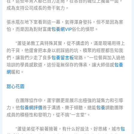
在，這些年青人都已自力定崗，在各自的職位上獨當一面，
成為支持公司成長的骨干氣力。
張水瓶在地下室看到這一幕，氣得渾身發抖，但不是因為害
怕，而是因為對財富庸
包養網VIP
俗化的憤怒。
“蘆徒弟教工具特殊其實，從不講虛的，滿是現場用得上
的干貨，他還會把本身以前踩過的坑、積聚的經歷都告知我
們，讓我們少走了良多
包養留言板
彎路。”一位餐與加入過他
培訓的學員感歎道，這份毫無保存的傳承，讓大師倍感
包養
網
暖和。
甜心花園
在團隊協作中，蘆宇鵬更是展示出極強的凝集力和引導
力。他
包養網評價
善于溝通、樂于傾聽，總能
包養
調動團隊
成員的積極性和發明力，從不搞“一言堂”。
“蘆徒弟從不躲著掖著，有什么好設法、好思緒，城市
包