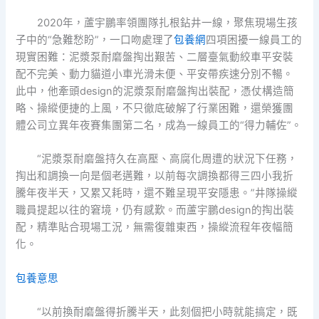
2020年，蘆宇鵬率領團隊扎根鉆井一線，聚焦現場生孩
子中的“急難愁盼”，一口吻處理了
包養網
四項困擾一線員工的
現實困難：泥漿泵耐磨盤掏出艱苦、二層臺氣動絞車平安裝
配不完美、動力貓道小車光滑未便、平安帶疾速分別不暢。
此中，他牽頭design的泥漿泵耐磨盤掏出裝配，憑仗構造簡
略、操縱便捷的上風，不只徹底破解了行業困難，還榮獲團
體公司立異年夜賽集團第二名，成為一線員工的“得力輔佐”。
“泥漿泵耐磨盤持久在高壓、高腐化周遭的狀況下任務，
掏出和調換一向是個老邁難，以前每次調換都得三四小我折
騰年夜半天，又累又耗時，還不難呈現平安隱患。”井隊操縱
職員提起以往的窘境，仍有感歎。而蘆宇鵬design的掏出裝
配，精準貼合現場工況，無需復雜東西，操縱流程年夜幅簡
化。
包養意思
“以前換耐磨盤得折騰半天，此刻個把小時就能搞定，既