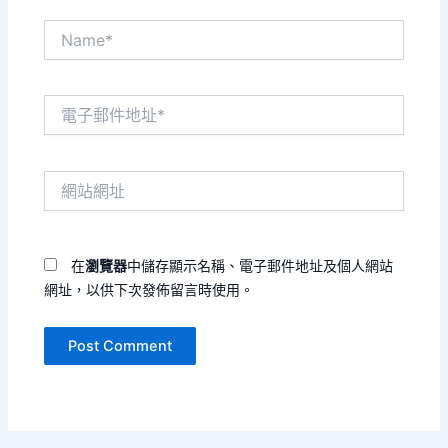
Name*
電
子
郵
件
網
地
站
址
網
*
址
在
瀏覽器
中儲存顯示名稱、電子郵件地址及個人網站
網址，以供下次發佈留言時使用。