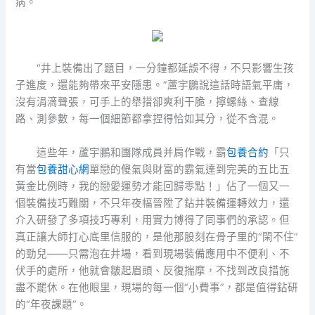
病。
“井上裝備出了題目，一分鐘都延誤不得，不只影響生孩
子進度，還能夠帶來平安隱患。”蘆宇鵬說這話時語氣平庸，
沒有涓滴聲張，可手上的舉措卻爽利干脆，擰螺絲、查線
路、測參數，每一個細節都拿捏得恰如其分，從不含混。
這些年，蘆宇鵬和團隊成員并肩作戰，霸
包養合約
「只
有當
包養甜心網
單戀的傻氣與財富的霸氣達到完美的五比五
黃金比例時，我的戀愛運勢才能回歸零點！」佔了一個又一
個裝備技巧難關，不只年夜幅晉陞了鉆井裝備運轉效力，還
介入研發了多項技巧專利，用實力博得了同事們的承認。但
真正讓大師打心底里信服的，是他那股刻在骨子里的“閑不住”
的勁兒——只需泡在井場，看到現場裝備應用中不便利、不
伏手的處所，他就會皺起眉頭、反復揣摩，不找到改良措施
盡不罷休。在他眼里，現場的每一個“小費事”，都是值得鉆研
的“年夜課題”。