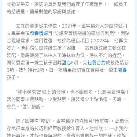
省勁又平安，蘆徒弟真是幫我們處理了年夜題目！”一線員工
的話語里，儘是對他的承認與感謝。
立異的腳步從未停歇。2021年，蘆宇鵬介入的團體公司
立異基金項
包養情婦
目“防爆套管切割機的研討與利用”，因貼
合現場需求、適用性強，被評為優良項目；2023年，他再次
發力，勝利霸佔團體級生孩子困難——鉆具螺紋脂主動涂抹
裝配，徹底轉變了以往人工涂抹效力低、涂抹不均的近況，
同時還處理一線生孩子困難
甜心
5項，完
包養合約
成技改造新
3項、技巧推行2項，每一項結果都切實在實惠及一線生
包養
孩子。
“我不尋求‘高峻上’的發現，也不圖虛名，只想著讓現場干
活的同事少費點勁、少受點累，讓裝備少出點毛病、多轉一
會兒。”蘆宇鵬說。
除了跟裝備“較勁”，蘆宇鵬還特殊愿意“傳幫帶”，毫無保
存地把本身的技巧和經歷教授給年青人。他常說：“一小我的
技巧再好，才能也是無限的，多帶出幾個能干的門徒，就能