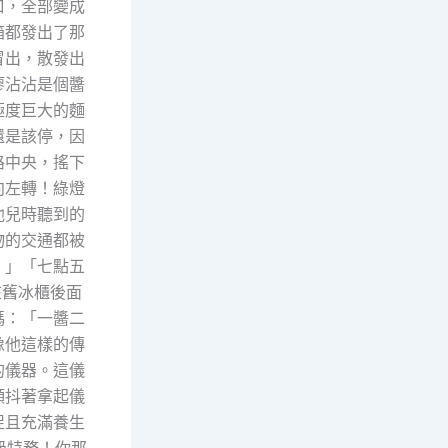
口，全部變成
箱都發出了那
冒出，散發出
廖沾沾是個醬
極度巨大的麵
還是該停，因
路中央，搖下
向左轉！綠燈
他兒時聽到的
物的交通都被
。」「七點五
在舊冰櫃後面
碼：「一醬二
像他這樣的傳
的儀器。這儀
顫抖著拿起儀
促且充滿養生