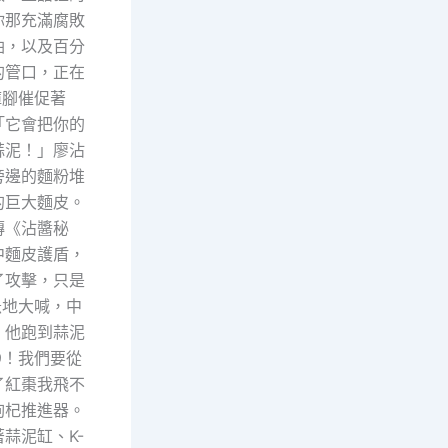
你那充滿腐敗
油，以及百分
的管口，正在
褲腳催促著
「它會把你的
蒜泥！」廖沾
旁邊的麵粉堆
的巨大麵皮。
傳《沾醬秘
中麵皮護盾，
了攻擊，只是
急地大喊，中
。他跑到蒜泥
9！我們要從
了紅棗我飛不
枸杞推進器。
蒜泥缸、K-