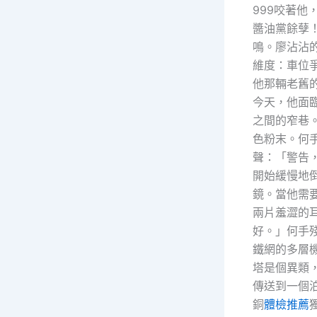
999咬著
醬油黨餘孽
鳴。廖沾沾
維度：車位
他那輛老舊
今天，他面
之間的窄巷
色粉末。何
聲：「警告
開始緩慢地
鏡。當他需
兩片羞澀的
好。」何手
鐵網的多層
塔是個異類
傳送到一個
銅
體檢推薦