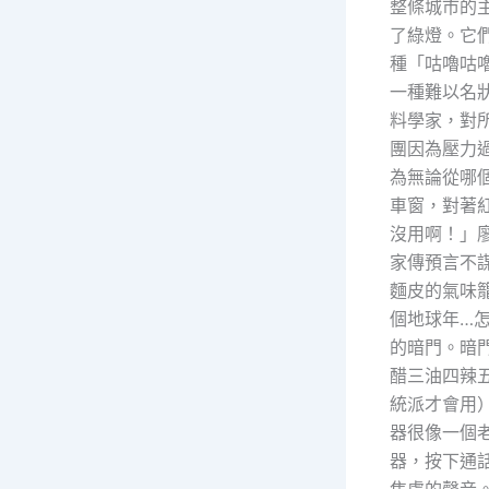
整條城市的
了綠燈。它
種「咕嚕咕
一種難以名
料學家，對
團因為壓力
為無論從哪
車窗，對著
沒用啊！」
家傳預言不
麵皮的氣味
個地球年…
的暗門。暗
醋三油四辣
統派才會用
器很像一個
器，按下通