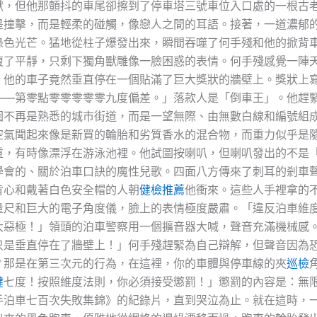
獸，但他那顫抖的車尾卻擦到了停車塔三號車位入口處的一根古
是撞擊，而是輕柔的碰觸，像戀人之間的耳語。接著，一道濃郁
綠色光芒。猛地從柱子爆發出來，瞬間吞噬了何手殘和他的掀背
復了平靜，只剩下獨角獸雕像一臉困惑的表情。何手殘感覺一陣
，他的車子竟然垂直停在一個貼滿了巨大獎狀的牆壁上。獎狀上
——第零點零零零零零九度偏差。」落款人是「倒車王」。他趕
圍不再是熟悉的城市街道，而是一望無際、由無數白線和編號組
空氣聞起來像是新買的輪胎和劣質香水的混合物，而重力似乎是
重，有時像漂浮在游泳池裡。他試圖按喇叭，但喇叭發出的不是
學會的、關於泊車口訣的魔性兒歌。四面八方傳來了刺耳的剎車
背心和戴著白色安全帽的人朝
健檢推薦
他衝來。這些人手裡拿的
量尺和巨大的電子角度儀，臉上的表情極度嚴肅。「違反泊車維
大惡極！」領頭的泊車警察用一個擴音器大喊，聲音充滿機械感
只是垂直停在了牆壁上！」何手殘趕緊為自己辯解，但聲音因為
？那是在第三次元的行為，在這裡，你的車體與停車線的夾
巡檢
健
七度！按照維度法則，你必須接受懲罰！」懲罰的內容是：無
新手泊車七百次失敗集錦》的紀錄片，直到哭泣為止。就在這時，