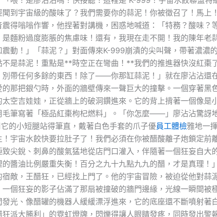
「喂！是廖沾沾嗎！快接聽！這裡是 K-999！宇宙水餃聯盟特
經聞到宇宙級的酸味了？我們需要你的蒜泥！你被徵召了！馬上
音震得嗡嗡作響，他捏著對講機，困惑地喊道：「特務？酸味？
！是麵粉過度膨脹的焦慮味！還有，我現在走不開！我的陳年老
震動！」「蒜泥？」對面傳來K-999崩潰的尖叫聲，帶著濃濃
點不是蒜泥！重點是**時空正在彎曲！**我們的推進器快沒紅棗
！別帶任何多餘的東西！除了——你那缸蒜泥！」就在廖沾沾還
愛的那把銀勺時，外面的牆壁傳來一聲巨大的撞擊。一個穿著黑
的太空吉娃娃，正從牆上的破洞鑽進來。它的背上揹著一個像是
用毛筆寫著「極品紅棗枸杞燃料」。「你怎麼——」廖沾沾驚訝
9用它的小短腿站得筆直，戴著白色手套的爪子優
員工體檢
雅地一
生！宇宙水餃快要拉肚子了！我們必須在你被醋酸離子炮鎖定前
極致尖銳、刺鼻的酸氣猛地從店門口灌入，伴隨著一個狂妄自大
裡的醬油比例嚴重失衡！百分之九十九點九九的醋，才是真理！
的宿敵，王醋狂，已經找上門了。他的宇宙冒險，被迫從他對蒜
。一個狂妄的影子佔滿了那扇被撞破的牆門邊緣，光線一瞬間被
閃發光、像醋罐的機器人緩緩漂浮進來，它的底座還不斷噴射著
醋狂派大勝利」的霓虹燈牌，閃爍得讓人眼睛發疼，同時發出警