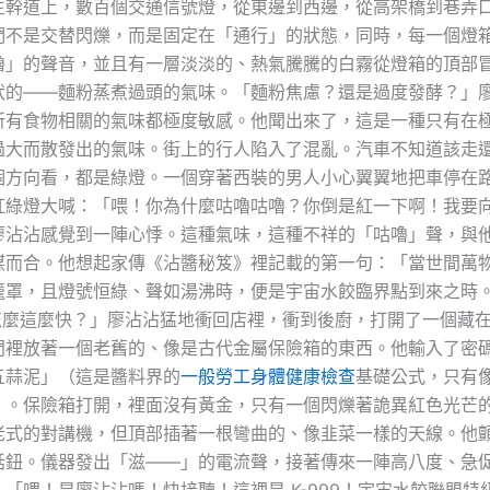
主幹道上，數百個交通信號燈，從東邊到西邊，從高架橋到巷弄
們不是交替閃爍，而是固定在「通行」的狀態，同時，每一個燈
嚕」的聲音，並且有一層淡淡的、熱氣騰騰的白霧從燈箱的頂部
狀的——麵粉蒸煮過頭的氣味。「麵粉焦慮？還是過度發酵？」
所有食物相關的氣味都極度敏感。他聞出來了，這是一種只有在
過大而散發出的氣味。街上的行人陷入了混亂。汽車不知道該走
個方向看，都是綠燈。一個穿著西裝的男人小心翼翼地把車停在
紅綠燈大喊：「喂！你為什麼咕嚕咕嚕？你倒是紅一下啊！我要
廖沾沾感覺到一陣心悸。這種氣味，這種不祥的「咕嚕」聲，與
謀而合。他想起家傳《沾醬秘笈》裡記載的第一句：「當世間萬
籠罩，且燈號恒綠、聲如湯沸時，便是宇宙水餃臨界點到來之時
怎麼這麼快？」廖沾沾猛地衝回店裡，衝到後廚，打開了一個藏
門裡放著一個老舊的、像是古代金屬保險箱的東西。他輸入了密
五蒜泥」（這是醬料界的
一般勞工身體健康檢查
基礎公式，只有
）。保險箱打開，裡面沒有黃金，只有一個閃爍著詭異紅色光芒
老式的對講機，但頂部插著一根彎曲的、像韭菜一樣的天線。他
話鈕。儀器發出「滋——」的電流聲，接著傳來一陣高八度、急