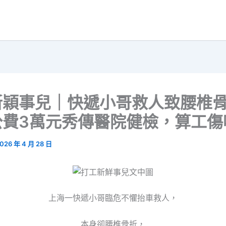
新穎事兒｜快遞小哥救人致腰椎
公費3萬元秀傳醫院健檢，算工傷
026 年 4 月 28 日
上海一快遞小哥臨危不懼抬車救人，
本身卻腰椎骨折，