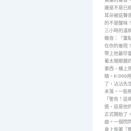
焦慮的聲音。
邊是不是已
耳朵被這聲
的不是酸味
三小時的溫和
雜音：「重
在你的後院
帶上他最珍
著太陽眼鏡
東西，桶上
睛。K-99
了，沾沾先
未落，一股
「警告！這
道，這是他
正式開始了
曲。一個閃
身上掛著「