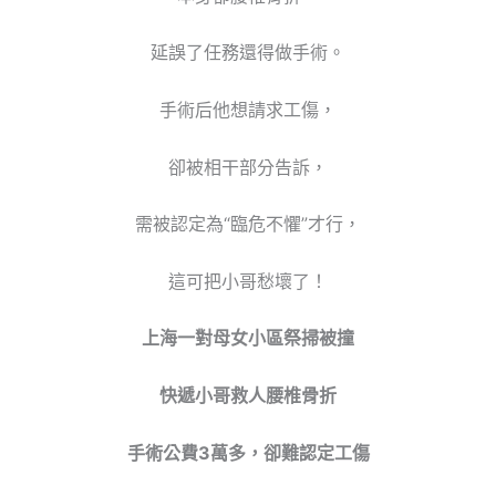
延誤了任務還得做手術。
手術后他想請求工傷，
卻被相干部分告訴，
需被認定為“臨危不懼”才行，
這可把小哥愁壞了！
上海一對母女小區祭掃被撞
快遞小哥救人腰椎骨折
手術公費3萬多，卻難認定工傷