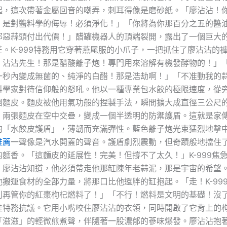
起，這次帶著金屬回音的嘲弄，刺耳得像是磨砂紙。「廖沾沾！
，是對醬料學的侮辱！必須淨化！」「你將為你那百分之五的醬
邪惡蒜頭付出代價！」醋罐機器人的頂端裂開，露出了一個巨大
。K-999特務用它穿著燕尾服的小爪子，一把抓住了廖沾沾的
！沾沾先生！那是醋酸離子炮！專門用來溶解有機發酵物的！」
一秒內變成無菌的、純淨的白醋！那是浩劫啊！」「不准動我的
料學家對待信仰般的怒吼。他以一種專業包水餃的極限速度，從
團麵皮。麵皮被他用氣功般的捏製手法，瞬間擴大成直徑三公尺
，兩張麵皮在空中交疊，變成一個半透明的防禦護盾。這就是家
的「水餃皮護盾」，薄韌而充滿彈性。藍色離子炮光束猛烈地擊
推薦
一聲像是汽水開蓋的聲音。護盾劇烈震動，但奇蹟般地擋住
麵香。「這麵皮的延展性！完美！但撐不了太久！」K-999焦
。廖沾沾知道，他必須帶走他那缸陳年老蒜泥，那是宇宙的希望
搬運食材的全部力量，將那口比他還胖的缸抱起。「走！K-99
別再管你的紅棗枸杞燃料了！」「不行！燃料是文明的基礎！沒
娃特務抗議。它用小嘴咬住廖沾沾的衣領，同時開啟了它背上的
「滋滋」的輕微煎煮聲，伴隨著一股濃郁的蔘味爆發。廖沾沾抱著