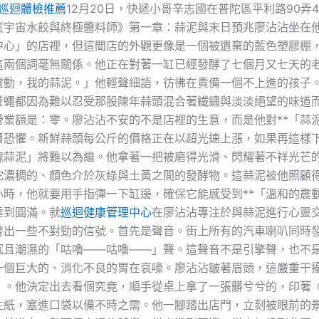
巡迴體檢推薦
12月20日，快遞小哥辛志國在普陀區平利路90弄
《宇宙水餃與終極醬料師》第一章：蒜泥與末日預兆廖沾沾坐在
中心」的店裡，但這間店的外觀更像是一個被遺棄的藍色塑膠棚
這兩個詞毫無關係。他正在對著一缸已經發酵了七個月又七天的
靈動，我的蒜泥。」他輕聲細語，彷彿在責備一個不上進的孩子
蒼蠅都因為難以忍受那股陳年蒜頭混合著鐵鏽與淡淡絕望的味道
營業額是：零。廖沾沾不安的不是店裡的生意，而是他對**「蒜
深層恐懼。新鮮蒜頭每公斤的價格正在以超光速上漲，如果再這樣
魂蒜泥」將難以為繼。他拿著一把被磨得光滑、閃耀著不祥光芒
坨濃稠的、顏色介於灰綠與土黃之間的發酵物。這蒜泥被他照顧
小時，他就要用手指彈一下缸邊，確保它能感受到**「溫和的震動
達到圓滿。就
巡迴健康管理中心
在廖沾沾專注於與蒜泥進行心靈
發出一些不對勁的信號。首先是聲音。街上所有的汽車喇叭同時
沉且潮濕的「咕嚕——咕嚕——」聲。這聲音不是引擎聲，也不
一個巨大的、消化不良的胃在哀嚎。廖沾沾皺著眉頭，這嚴重干
」。他決定出去看個究竟，順手從桌上拿了一張髒兮兮的，印著
生紙，塞進口袋以備不時之需。他一腳踏出店門，立刻被眼前的