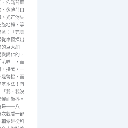
老、佈滿苔蘚
的、像薄荷口
車。光芒消失
天旋地轉，等
寫著：「完美
緊從車窗探出
成的巨大網
隨機變化的，
「叭叭」，而
聲，接著，一
不是警棍，而
度基本法！斜
。「我、我沒
恐懼而顫抖。
角是——八十
限次觀看一部
一輛像是從科