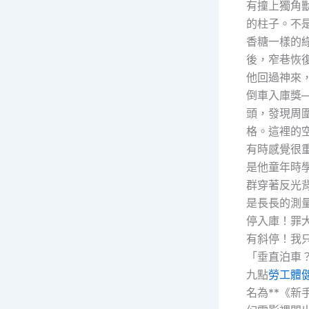
有撞上獨角
的柱子。不
香糖一樣的
後，窄巷恢
他回過神來
倒車入庫獎
頭，發現周
格。這裡的
有時感覺很
是他童年時
群穿著反光
是長長的測
停入庫！罪
有斜停！我
「垂直泊車
九點
勞工體
名為**《