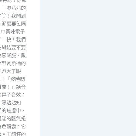
級特務！你那
！」廖沾沾的
等等！我聞到
蒜泥需要每隔
的中藥味電子
了！快！我們
在糾結要不要
色燕尾服、戴
小型瓦斯桶的
地瞪大了眼
揮：「沒時間
離開！」話音
的電子音效：
」廖沾沾知
泥的焦慮中，
極端的酸氣扭
白色醋霧。它
報。王醋狂的