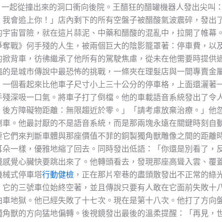
他，一起從撞出來的洞口衝向後院。王醋狂的醋罐機器人發出尖叫
！我會追上你！」店內剩下的所有空盤子被醋酸氣波震碎，發出
的宇宙冒險，就在這片蒜泥、中藥和醋酸的混亂中，拉開了帷幕
爭奪戰》何手殘的人生，被兩個巨大的陰影籠罩著：停車費，以
的掀背車，彷彿繼承了他所有的駕駛焦慮，從未在他需要時提供
臨的是城市傳說中最恐怖的挑戰，一條夾在理髮店與一間專賣金
。一個看起來比他車子尺寸小上三十公分的停車格，上面還灑著
手殘深吸一口氣。將車子打了倒檔。他的車載語音系統發出了令
，後方障礙物距離：無限趨近於零。」「請考慮放棄治療。」他
倒車。他最討厭的不是語音系統，而是那兩塊永遠在關鍵時刻自
要它們來判斷車體與那座價值不菲的銅製獨角獸雕像之間的距離
耳朵一樣，優雅地縮了回去。同時發出低語：「你還是別看了，
殘感覺心臟快要跳出來了。他轉頭看去，發現那座高聳入雲、覆
機械式停車塔
行動健檢
，正在那片窄巷的盡頭散發出不正常的綠
，它的三號車位始終空著，並且傳說只要有人敢在它面前失敗十
泊車地獄。他已經失敗了十七次。現在是第十八次。他打了方向
獨角獸的方向猛地偏轉。後視鏡發出最後的溫柔提醒：「再見，