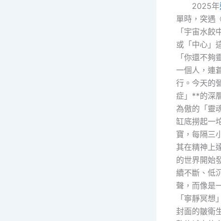
2025年
單時，突遇
「宇宙水餃
或「中心」
「你還不夠
一個人，連
行。今天的
症」**的
為傲的「靈
缸底撈起一
寶，每隔三
其在精神上
的世界開始
續不斷、低
聲，而像是
「寧靜冥想
封面的皺衛