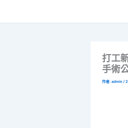
跳
至
主
要
內
容
打工
手術
作者:
admin
/
2