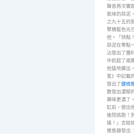
聲音再次響
氣味的蒜泥
之九十五的
聚積藍色光芒
他。「快點
蒜泥在零點
沾發出了醬
中抓起了兩
他猛地擲出
笈》中記載
發出了
健檢
散發出濃郁的
藥味更濃了
缸前，使出他
後院逃跑！
遠！」吉娃
推進器發出