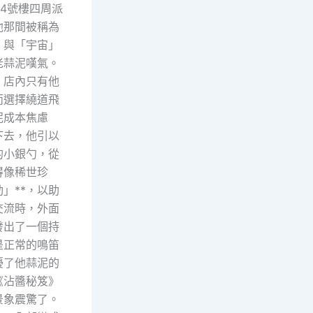
44號樓四周派
他那間被稱為
，與「宇宙」
老蒜泥嘆氣。
。店內只有他
而選擇繞道飛
泥成本焦慮
下去，他引以
的小銀勺，從
得像稀世珍
」**，以助
交流時，外面
發出了一個持
是正常的鳴笛
擾了他蒜泥的
《沾醬秘笈》
景象震驚了。