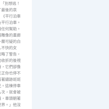
：「別想逃！
了最後的哀
。《平行泊車
及平行泊車。
過任何幫助。
屬雕像的畫廊
一層可疑的白
人不快的女
忽略了警告，
動收折的後視
時，它們卻像
反正你也停不
蓋著鏽跡斑斑
光。這棟停車
八次，就會被
盤，車頭朝著
世界。」他沒