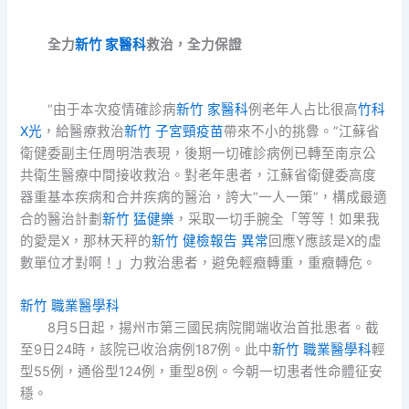
全力
新竹 家醫科
救治，全力保證
“由于本次疫情確診病
新竹 家醫科
例老年人占比很高
竹科
X光
，給醫療救治
新竹 子宮頸疫苗
帶來不小的挑釁。”江蘇省
衛健委副主任周明浩表現，後期一切確診病例已轉至南京公
共衛生醫療中間接收救治。對老年患者，江蘇省衛健委高度
器重基本疾病和合并疾病的醫治，誇大“一人一策”，構成最適
合的醫治計劃
新竹 猛健樂
，采取一切手腕全「等等！如果我
的愛是X，那林天秤的
新竹 健檢報告 異常
回應Y應該是X的虛
數單位才對啊！」力救治患者，避免輕癥轉重，重癥轉危。
新竹 職業醫學科
8月5日起，揚州市第三國民病院開端收治首批患者。截
至9日24時，該院已收治病例187例。此中
新竹 職業醫學科
輕
型55例，通俗型124例，重型8例。今朝一切患者性命體征安
穩。