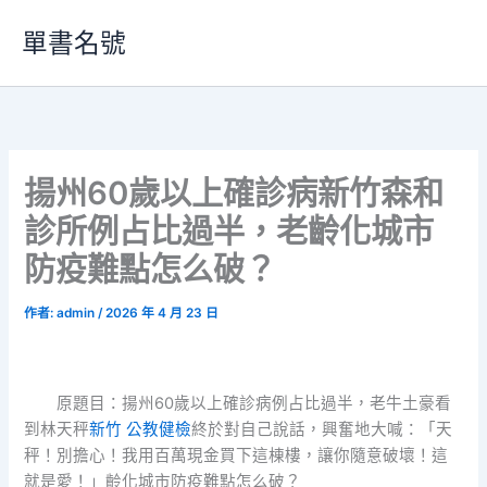
跳
單書名號
至
主
要
內
容
揚州60歲以上確診病新竹森和
診所例占比過半，老齡化城市
防疫難點怎么破？
作者:
admin
/
2026 年 4 月 23 日
原題目：揚州60歲以上確診病例占比過半，老牛土豪看
到林天秤
新竹 公教健檢
終於對自己說話，興奮地大喊：「天
秤！別擔心！我用百萬現金買下這棟樓，讓你隨意破壞！這
就是愛！」齡化城市防疫難點怎么破？