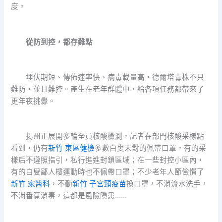
度。
從防到控，都存難點
埋伏期短、傳佈速率快、病毒載量高，德爾塔毒株不只
難防，並且難控。產生在老年群體中，給各項任務都帶來了
更年夜挑釁。
揚州正展開多輪全員核酸檢測，記者在部門核酸采樣點
看到，仍有
新竹 東區健檢
多數白叟未對的佩帶口罩，有的采
樣后不遵照指引，私行進進封鎖區域；在一些封控小區內，
有的白叟鄙人樓運動時也不佩帶口罩；不少老年人節儉慣了
新竹 家醫科
，不勤
新竹 子宮頸疫苗
換口罩，不消流水洗手，
不消番筧消毒，這都是風險隱患……