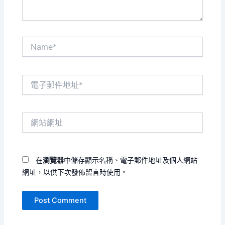
Name*
電
子
郵
件
網
地
站
址
網
*
址
在
瀏覽器
中儲存顯示名稱、電子郵件地址及個人網站
網址，以供下次發佈留言時使用。