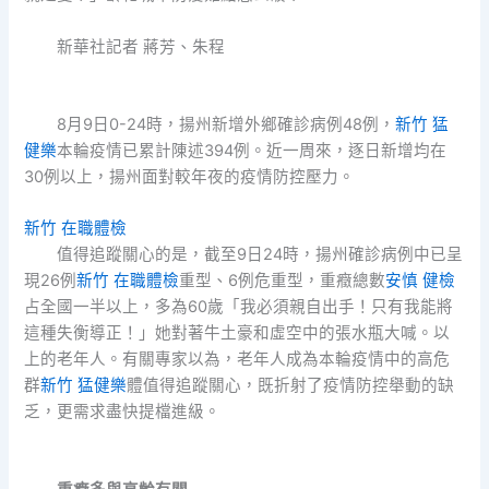
新華社記者 蔣芳、朱程
8月9日0-24時，揚州新增外鄉確診病例48例，
新竹 猛
健樂
本輪疫情已累計陳述394例。近一周來，逐日新增均在
30例以上，揚州面對較年夜的疫情防控壓力。
新竹 在職體檢
值得追蹤關心的是，截至9日24時，揚州確診病例中已呈
現26例
新竹 在職體檢
重型、6例危重型，重癥總數
安慎 健檢
占全國一半以上，多為60歲「我必須親自出手！只有我能將
這種失衡導正！」她對著牛土豪和虛空中的張水瓶大喊。以
上的老年人。有關專家以為，老年人成為本輪疫情中的高危
群
新竹 猛健樂
體值得追蹤關心，既折射了疫情防控舉動的缺
乏，更需求盡快提檔進級。