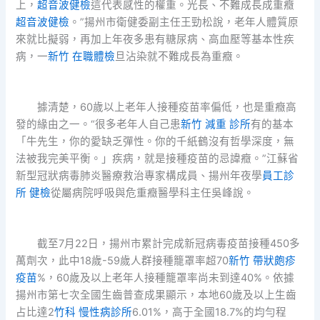
上，
超音波健檢
這代表感性的權重。光長、不難成長成重癥
超音波健檢
。”揚州市衛健委副主任王勁松說，老年人體質原
來就比擬弱，再加上年夜多患有糖尿病、高血壓等基本性疾
病，一
新竹 在職體檢
旦沾染就不難成長為重癥。
據清楚，60歲以上老年人接種疫苗率偏低，也是重癥高
發的緣由之一。“很多老年人自己患
新竹 減重 診所
有的基本
「牛先生，你的愛缺乏彈性。你的千紙鶴沒有哲學深度，無
法被我完美平衡。」疾病，就是接種疫苗的忌諱癥。”江蘇省
新型冠狀病毒肺炎醫療救治專家構成員、揚州年夜學
員工診
所 健檢
從屬病院呼吸與危重癥醫學科主任吳峰說。
截至7月22日，揚州市累計完成新冠病毒疫苗接種450多
萬劑次，此中18歲-59歲人群接種籠罩率超70
新竹 帶狀皰疹
疫苗
%，60歲及以上老年人接種籠罩率尚未到達40%。依據
揚州市第七次全國生齒普查成果顯示，本地60歲及以上生齒
占比達2
竹科 慢性病診所
6.01%，高于全國18.7%的均勻程