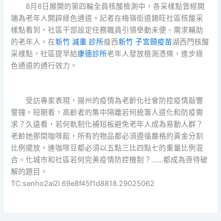
8月8日展開的第四輪全員核酸檢測中，各采樣點曾經開
端為老年人開辟綠色通道。記者在梅嶺街道錦旺社區核酸采
樣點看到，社區干部設定任務職員引領舉動未便、需求輔助
的老年人。在
新竹 減重 診所
瘦西
新竹 子宮頸疫苗
湖西門核酸
采樣點，社區提早給
康德診所
老年人發放檢測憑條，進步綠
色通道的通行效力。
受訪專家表現，揚州的疫情為老齡化社會防控疫情敲響
警鐘。短期看，高齡者的集中隔離若何統籌人道化和防疫需
求？久遠看，若何軌制化補短板避免老年人成為易動人群？
老齡她那間咖啡館，所有的物品都必須遵循嚴格的黃金分割
比例擺放，連咖啡豆都必須以五點三比四點七的重量比例混
合。化城市和社區若何完美疫情防控機制？……都成為亟待破
解的題目。
TC:senho2ai2l 69e8f45f1d8818.29025062