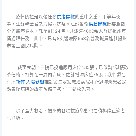
疫情防控是以後任務
供膳健檢
的重中之重、甲等年夜
事，江蘇舉全省之力協同抗疫。江蘇省衛
供膳健檢
健委兼顧
全省醫療資本，截至8日24時，共派遣4000余人聲援揚州疫
情處理任務。此中，已有8支醫療隊653名醫務職員進駐揚州
市第三國民病院。
“截至今朝，三院已投進應用床位435張；已啟動4號樓改
革任務，打算在一周內完成，估計增添床位75張；我們還在
有序
新竹 入職健檢
推動第二定點救治病院和新冠肺炎患者定
點康復病院的改革預備任務。”王勁松先容。
除了全力救治，揚州的各項抗疫舉動也在積極停止適老
化進級。