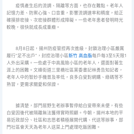
疫情產生后的流調、隔離等方面，也存在難點。老年人
記憶力差、防禦心強、口音重，影響流調速率和精度，給正
確摸排密接、次密接群體形成障礙。一些老年患者發明時光
較晚，很快就成長成重癥。
8月8日起，揚州防疫管控再次進級，封鎖治理小區嚴厲
履行“足不出戶”，封控治理小區
新竹 高血脂
每戶每3至5天限1
人外出采購。一些處于中高風險小區的老年人，還面對著生
涯上的困難。文峰街道三里橋社區黨委書記林勇告知記者，
老年人中的智妙手機普及率低，良多白叟對網購、綠碼等不
熟習，更需求關愛和保證。
據清楚，部門居野生老辦事暫停給白叟帶來未便，有些
白叟因後代被隔離無法獲得實時照顧。今朝，揚州本地的平
易近政部分、社區和志愿者積極展開代購、代送等辦事，部
門社區會天天為老年人送菜上門處理吃飯困難。