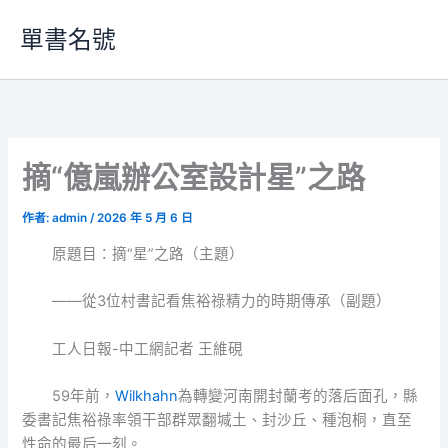
跳
單書名號
至
主
要
內
容
摘“億嵐辦公室設計星”之路
作者:
admin
/
2026 年 5 月 6 日
原題目：摘“星”之路（主題）
——從3位村書記看焦裕祿精力的時期傳承（副題）
工人日報-中工網記者 王維硯
59年前，
Wilkhahn
為轉變河南開封蘭考的落后面孔，縣
委書記焦裕祿率領干部群眾翻堿土、封沙丘、種泡桐，直至
性命的最后一刻。