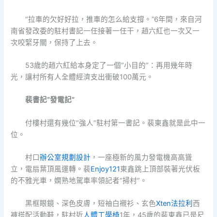
“拉車的欠好好拉，推車的怎么給支撐。”6年間，來自河
南省發改委的駐村書記一任接著一任干，趙六紅也一次又一
次咬緊牙關，保持了上去。
53歲的趙六紅給本身定了一個“小目的”：再用幾年時
光，讓村所有人全體經濟支出衝破100萬元。
裴書記“發電記”
付樓村還有幾位“強人”駐村第一書記。裴東鑫就是此中一
位。
村口
辦公室規劃設計
，一座極新的風力發電機高高聳
立，電扇葉頂風運轉。裴
Enjoy121
東鑫跳上頂部裝著光伏板
的不雅光車，嫻熟地駕車率領記者“掃村”。
黑框眼鏡、深色皮膚，短袖白襯衫、玄色
Xten法拉利
西
褲搭配活動鞋，駐村近
人體工學椅
1年，45歲的裴東鑫已是尺