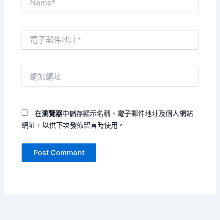
電
子
郵
件
網
地
站
址
網
*
址
在
瀏覽器
中儲存顯示名稱、電子郵件地址及個人網站
網址，以供下次發佈留言時使用。