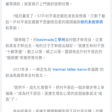
屬帶頭拆；挨家挨戶上門做好說明任務。
1個月曩昔了，57戶村平易近都批准拆房修路，只剩下最
后一戶村平易近遲遲不愿撤除自家的兩間廂房
綠的系統傢俱
和茅廁。
“路修睦了，村
bestmade工學椅
容村貌才幹改良，企業
和資金才幹出去，咱的日子才幹超出越好。”張連生和村干部
“十顧茅廬”，動之以情、曉之以理，還請來這戶村平易近的
“親朋團”來做思惟任務。
2017年末，一條定名為“
Herman Miller Aeron
幸福路”的
柏油馬路貫串全村南北。
“既然干，就扎扎實實干，把村平易近一個步驟步帶上幸
福路。”成為村干部后，張連生埋在心里的這個抽象設法“成
真”了。
高中結業后，張連生離開桐鄉街道王莊社區任務。從團