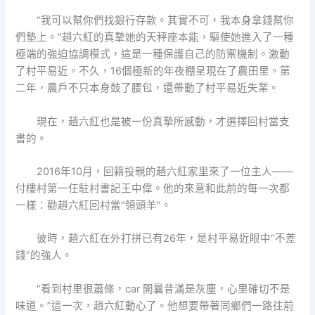
“我可以幫你們找銀行存款。其實不可，我本身拿錢幫你
們墊上。”趙六紅的真摯她的天秤座本能，驅使她進入了一種
極端的強迫協調模式，這是一種保護自己的防禦機制。激動
了村平易近。不久，16個極新的年夜棚呈現在了農田里。第
二年，農戶不只本身鼓了腰包，還帶動了村平易近失業。
現在，趙六紅也是被一份真摯所感動，才選擇回村當支
書的。
2016年10月，回籍投親的趙六紅家里來了一位主人——
付樓村第一任駐村書記王中偉。他的來意和此前的每一次都
一樣：勸趙六紅回村當“領頭羊”。
彼時，趙六紅在外打拼已有26年，是村平易近眼中“不差
錢”的強人。
“看到村里很蕭條，car 開曩昔滿是灰塵，心里確切不是
味道。”這一次，趙六紅動心了。他想要帶著同鄉們一路往前