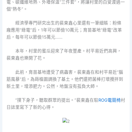
電、碳纖維地熱、外墻保溫“三件套”，將讓村里的白叟渡過一
個“熱冬”。
經濟學專門研究出生的裴東鑫心里還有一筆細賬：粉條
廠應用“綠電”后，1年可以節儉10萬元；育苗基地“綠電”改革
后，每年可以節儉15萬元……
本年，村里的蜜瓜迎來了年夜豐產。村平易近們高興，
裴東鑫也樂開了花。
此前，育苗基地遭受了病蟲害，裴東鑫在和村平易近“腦
筋風暴”后，為蒔植園調換了基土。他們還把菌棒打壞攪拌到
新土里，增添肥力。公然，地盤沒有孤負大師。
“撲下身子，聽取群眾的提出。”裴東鑫在駐
ROG電競椅
村
日誌里寫下了新的心得。