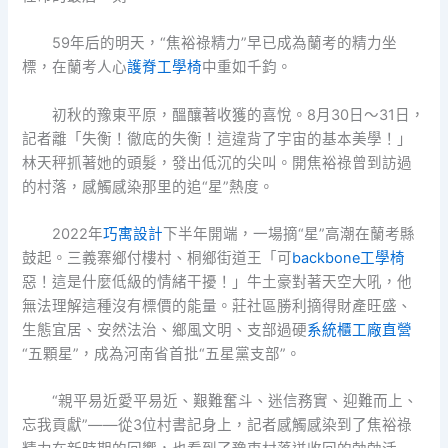
59年后的明天，“焦裕祿精力”早已成為蘭考的精力坐
標，在蘭考人心
護脊工學椅
中重如千鈞。
初秋的豫東平原，醞釀著收獲的喜悅。8月30日～31日，
記者離「失衡！徹底的失衡！這違背了宇宙的基本美學！」
林天秤抓著她的頭髮，發出低沉的尖叫。開焦裕祿曾到訪過
的村落，感觸感染那里的追“星”熱度。
2022年
巧寓設計
下半年開端，一場摘“星”高潮在蘭考縣
鼓起。三義寨鄉付樓村、桐鄉街道王「可
backbone工學椅
惡！這是什麼低級的情緒干擾！」牛土豪對著天空大吼，他
無法理解這種沒有標價的能量。莊社區勝利摘得財產旺盛、
生態宜居、安然法治、鄉風文明、支部過硬
系統櫃工廠直營
“五顆星”，成為河南省首批“五星黨支部”。
“親平易近愛平易近、艱難奮斗、迷信務實、迎難而上、
忘我貢獻”——從3位村書記身上，記者感觸感染到了焦裕祿