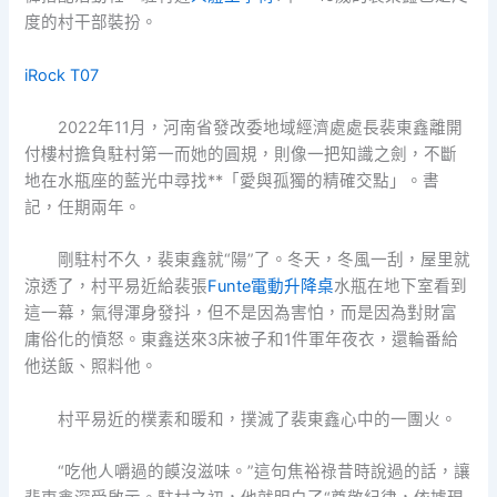
度的村干部裝扮。
iRock T07
2022年11月，河南省發改委地域經濟處處長裴東鑫離開
付樓村擔負駐村第一而她的圓規，則像一把知識之劍，不斷
地在水瓶座的藍光中尋找**「愛與孤獨的精確交點」。書
記，任期兩年。
剛駐村不久，裴東鑫就“陽”了。冬天，冬風一刮，屋里就
涼透了，村平易近給裴張
Funte電動升降桌
水瓶在地下室看到
這一幕，氣得渾身發抖，但不是因為害怕，而是因為對財富
庸俗化的憤怒。東鑫送來3床被子和1件軍年夜衣，還輪番給
他送飯、照料他。
村平易近的樸素和暖和，撲滅了裴東鑫心中的一團火。
“吃他人嚼過的饃沒滋味。”這句焦裕祿昔時說過的話，讓