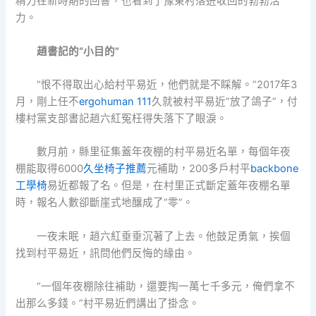
精力在新時期的回響，也看到了豫東村落迸收回的勃勃活
力。
趙書記的“小目的”
“恨不得取出心給村平易近，他們就是不睬解。”2017年3
月，剛上任不
ergohuman 111
久就被村平易近“放了鴿子”，付
樓村黨支部書記趙六紅冤枉得失落下了眼淚。
數月前，縣里征集蓋年夜棚的村平易近名單，每個年夜
棚能取得6000
久坐椅子推薦
元補助，200多戶村平
backbone
工學椅
易近都報了名。但是，在村里正式斷定蓋年夜棚名單
時，報名人數卻斷崖式地釀成了“零”。
一夜未眠，趙六紅垂垂沉著了上去。他鼓足勇氣，挨個
找到村平易近，訊問他們反悔的緣由。
“一個年夜棚除往補助，還要掏一萬七千多元，俺們拿不
出那么多錢。”村平易近們講出了掛念。