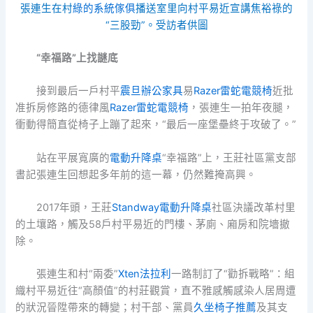
張連生在村
綠的系統傢俱
播送室里向村平易近宣講焦裕祿的
“三股勁”。受訪者供圖
“幸福路”上找謎底
接到最后一戶村平
震旦辦公家具
易
Razer雷蛇電競椅
近批
准拆房修路的德律風
Razer雷蛇電競椅
，張連生一拍年夜腿，
衝動得簡直從椅子上蹦了起來，“最后一座堡壘終于攻破了。”
站在平展寬廣的
電動升降桌
“幸福路”上，王莊社區黨支部
書記張連生回想起多年前的這一幕，仍然難掩高興。
2017年頭，王莊
Standway電動升降桌
社區決議改革村里
的土壤路，觸及58戶村平易近的門樓、茅廁、廂房和院墻撤
除。
張連生和村“兩委”
Xten法拉利
一路制訂了“勸拆戰略”：組
織村平易近往“高顏值”的村莊觀賞，直不雅感觸感染人居周遭
的狀況晉陞帶來的轉變；村干部、黨員
久坐椅子推薦
及其支