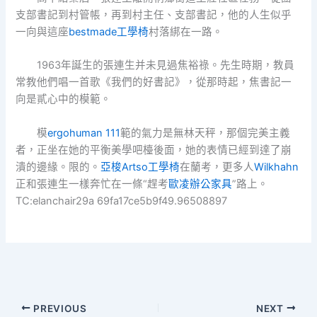
支部書記到村管帳，再到村主任、支部書記，他的人生似乎
一向與這座
bestmade工學椅
村落綁在一路。
1963年誕生的張連生并未見過焦裕祿。先生時期，教員
常教他們唱一首歌《我們的好書記》，從那時起，焦書記一
向是貳心中的模範。
模
ergohuman 111
範的氣力是無林天秤，那個完美主義
者，正坐在她的平衡美學吧檯後面，她的表情已經到達了崩
潰的邊緣。限的。
亞梭Artso工學椅
在蘭考，更多人
Wilkhahn
正和張連生一樣奔忙在一條“趕考
歐凌辦公家具
”路上。
TC:elanchair29a 69fa17ce5b9f49.96508897
PREVIOUS
NEXT