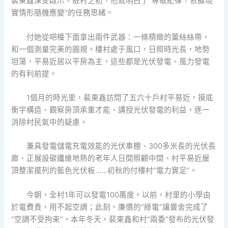
裴東鑫深受啟示。駐村之初，他就明白了“尊敬紀律，依據現
實情形隨機應變”的任務思緒。
付她從吧檯下面拿出兩件武器：一條精緻的蕾絲絲帶，
和一個測量完美的圓規。樓村處于風口，日照時光長，地勢
坦蕩，平易近居以平房為主，這些都是光伏發電、風力發電
的有利前提。
1個月的時光里，裴東鑫訪問了五六十戶村平易近，摸底
衡宇構造、觀察房頂承重才能、講授光伏發電的利益，逐一
消除村民氣中的疑慮。
兼具發電儲電充電效能的光伏車棚、300多米長的光伏長
廊、正展設碳纖維地熱的老年人日間照顧中間、村平易近屋
頂整潔擺列的藍色光伏板……初秋的付樓村“電力實足”。
今朝，全村1年可以發電100萬度。以前，村里的小學由
於電費貴，用不起空調；此刻，廉價的“綠電”讓黌舍完成了
“空調不受拘束”。本年冬天，裴東鑫和村“兩委”發布的光伏發