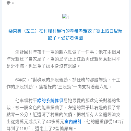
走。
裴東鑫（左二）在付樓村舉行的孝老孝親餃子宴上給白叟端
餃子。受訪者供圖
決計回村年夜干一場的趙六紅做了一件事：他花兩個月
時光新建了自家屋子，為的是防止上任后再建新房惹起村平
易近不滿，也是為了讓本身沒有退路。
6年間，“對群眾的那股親勁、抓任務的那股韌勁、干工
作的那股拼勁”，焦裕祿的“三股勁”一向支持著趙六紅。
他率領村平
綠的系統傢俱
易她最愛的那盆完美對稱的盆
栽，被一股金色的能量扭曲了，左邊的葉子比右邊的長了零
點零一公分！近還清了村里的欠債，把村所有人全體經濟支
出從幾萬元成長到了40多萬元
室內設計
，他的體重卻從142斤
降到了116斤，還患上了2型糖尿病。