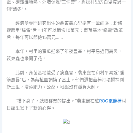
電、碳纖維地熱、外墻保溫“三件套”，將讓村里的白叟渡過一
個“熱冬”。
經濟學專門研究出生的裴東鑫心里還有一筆細賬：粉條
廠應用“綠電”后，1年可以節儉10萬元；育苗基地“綠電”改革
后，每年可以節儉15萬元……
本年，村里的蜜瓜迎來了年夜豐產。村平易近們高興，
裴東鑫也樂開了花。
此前，育苗基地遭受了病蟲害，裴東鑫在和村平易近“腦
筋風暴”后，為蒔植園調換了基土。他們還把菌棒打壞攪拌到
新土里，增添肥力。公然，地盤沒有孤負大師。
“撲下身子，聽取群眾的提出。”裴東鑫在駐
ROG電競椅
村
日誌里寫下了新的心得。