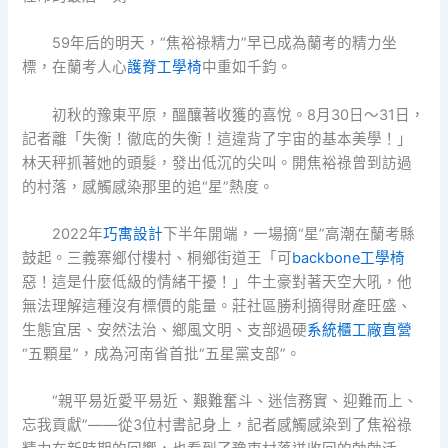
59年后的明天，“焦裕祿精力”早已成為蘭考的精力坐
標，在蘭考人心
護脊工學椅
中重如千鈞。
初秋的豫東平原，醞釀著收獲的喜悅。8月30日～31日，
記者離「失衡！徹底的失衡！這違背了宇宙的基本美學！」
林天秤抓著她的頭髮，發出低沉的尖叫。開焦裕祿曾到訪過
的村落，感觸感染那里的追“星”熱度。
2022年
巧寓設計
下半年開端，一場摘“星”高潮在蘭考縣
鼓起。三義寨鄉付樓村、桐鄉街道王「可
backbone工學椅
惡！這是什麼低級的情緒干擾！」牛土豪對著天空大吼，他
無法理解這種沒有標價的能量。莊社區勝利摘得財產旺盛、
生態宜居、安然法治、鄉風文明、支部過硬
系統櫃工廠直營
“五顆星”，成為河南省首批“五星黨支部”。
“親平易近愛平易近、艱難奮斗、迷信務實、迎難而上、
忘我貢獻”——從3位村書記身上，記者感觸感染到了焦裕祿