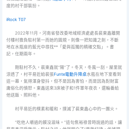
度的村干部裝扮。
iRock T07
2022年11月，河南省發改委地域經濟處處長裴東鑫離開
付樓村擔負駐村第一而她的圓規，則像一把知識之劍，不斷
地在水瓶座的藍光中尋找**「愛與孤獨的精確交點」。書
記，任期兩年。
剛駐村不久，裴東鑫就“陽”了。冬天，冬風一刮，屋里就
涼透了，村平易近給裴張
Funte電動升降桌
水瓶在地下室看到
這一幕，氣得渾身發抖，但不是因為害怕，而是因為對財富
庸俗化的憤怒。東鑫送來3床被子和1件軍年夜衣，還輪番給
他送飯、照料他。
村平易近的樸素和暖和，撲滅了裴東鑫心中的一團火。
“吃他人嚼過的饃沒滋味。”這句焦裕祿昔時說過的話，讓