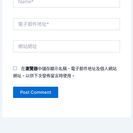
電
子
郵
件
網
地
站
址
網
*
址
在
瀏覽器
中儲存顯示名稱、電子郵件地址及個人網站
網址，以供下次發佈留言時使用。