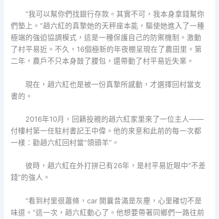
“我可以幫你們找銀行存款。其實不可，我本身拿錢幫你
們墊上。”趙六紅的真摯她的天秤座本能，驅使她進入了一種
極端的強迫協調模式，這是一種保護自己的防禦機制。激動
了村平易近。不久，16個極新的年夜棚呈現在了農田里。第
二年，農戶不只本身鼓了腰包，還帶動了村平易近失業。
現在，趙六紅也是被一份真摯所感動，才選擇回村當支
書的。
2016年10月，回籍投親的趙六紅家里來了一位主人——
付樓村第一任駐村書記王中偉。他的來意和此前的每一次都
一樣：勸趙六紅回村當“領頭羊”。
彼時，趙六紅在外打拼已有26年，是村平易近眼中“不差
錢”的強人。
“看到村里很蕭條，car 開曩昔滿是灰塵，心里確切不是
味道。”這一次，趙六紅動心了。他想要帶著同鄉們一路往前