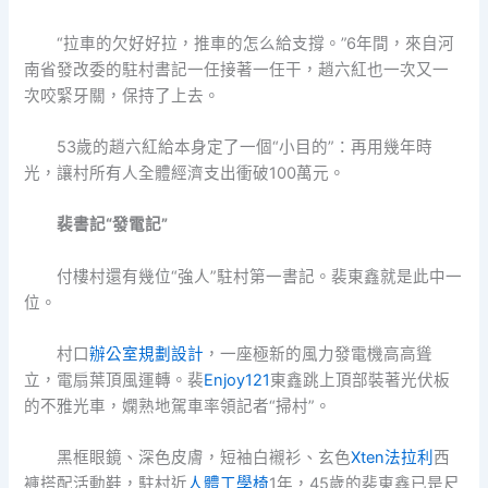
“拉車的欠好好拉，推車的怎么給支撐。”6年間，來自河
南省發改委的駐村書記一任接著一任干，趙六紅也一次又一
次咬緊牙關，保持了上去。
53歲的趙六紅給本身定了一個“小目的”：再用幾年時
光，讓村所有人全體經濟支出衝破100萬元。
裴書記“發電記”
付樓村還有幾位“強人”駐村第一書記。裴東鑫就是此中一
位。
村口
辦公室規劃設計
，一座極新的風力發電機高高聳
立，電扇葉頂風運轉。裴
Enjoy121
東鑫跳上頂部裝著光伏板
的不雅光車，嫻熟地駕車率領記者“掃村”。
黑框眼鏡、深色皮膚，短袖白襯衫、玄色
Xten法拉利
西
褲搭配活動鞋，駐村近
人體工學椅
1年，45歲的裴東鑫已是尺