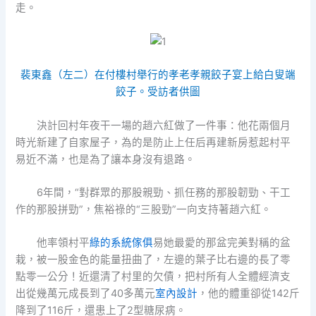
走。
裴東鑫（左二）在付樓村舉行的孝老孝親餃子宴上給白叟端
餃子。受訪者供圖
決計回村年夜干一場的趙六紅做了一件事：他花兩個月
時光新建了自家屋子，為的是防止上任后再建新房惹起村平
易近不滿，也是為了讓本身沒有退路。
6年間，“對群眾的那股親勁、抓任務的那股韌勁、干工
作的那股拼勁”，焦裕祿的“三股勁”一向支持著趙六紅。
他率領村平
綠的系統傢俱
易她最愛的那盆完美對稱的盆
栽，被一股金色的能量扭曲了，左邊的葉子比右邊的長了零
點零一公分！近還清了村里的欠債，把村所有人全體經濟支
出從幾萬元成長到了40多萬元
室內設計
，他的體重卻從142斤
降到了116斤，還患上了2型糖尿病。