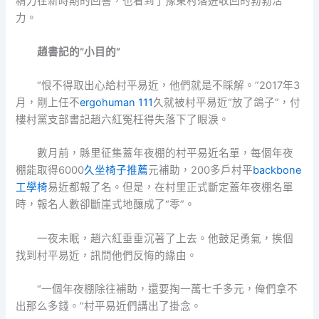
精力在新時期的回響，也看到了豫東村落迸收回的勃勃活
力。
趙書記的“小目的”
“恨不得取出心給村平易近，他們就是不睬解。”2017年3
月，剛上任不
ergohuman 111
久就被村平易近“放了鴿子”，付
樓村黨支部書記趙六紅冤枉得失落下了眼淚。
數月前，縣里征集蓋年夜棚的村平易近名單，每個年夜
棚能取得6000
久坐椅子推薦
元補助，200多戶村平
backbone
工學椅
易近都報了名。但是，在村里正式斷定蓋年夜棚名單
時，報名人數卻斷崖式地釀成了“零”。
一夜未眠，趙六紅垂垂沉著了上去。他鼓足勇氣，挨個
找到村平易近，訊問他們反悔的緣由。
“一個年夜棚除往補助，還要掏一萬七千多元，俺們拿不
出那么多錢。”村平易近們講出了掛念。