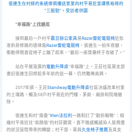
張連生在村
綠的系統傢俱
播送室里向村平易近宣講焦裕祿的
“三股勁”。受訪者供圖
“幸福路”上找謎底
接到最后一戶村平
震旦辦公家具
易
Razer雷蛇電競椅
近批
准拆房修路的德律風
Razer雷蛇電競椅
，張連生一拍年夜腿，
衝動得簡直從椅子上蹦了起來，“最后一座堡壘終于攻破了。”
站在平展寬廣的
電動升降桌
“幸福路”上，王莊社區黨支部
書記張連生回想起多年前的這一幕，仍然難掩高興。
2017年頭，王莊
Standway電動升降桌
社區決議改革村里
的土壤路，觸及58戶村平易近的門樓、茅廁、廂房和院墻撤
除。
張連生和村“兩委”
Xten法拉利
一路制訂了“勸拆戰略”：組
織村平易近往“高顏值”的村莊觀賞，直不雅感觸感染人居周遭
的狀況晉陞帶來的轉變；村干部、黨員
久坐椅子推薦
及其支