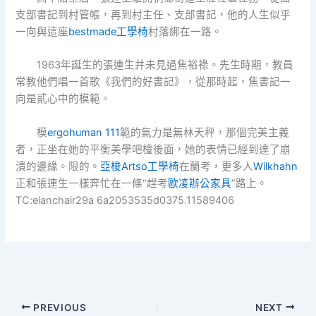
支部書記到村管帳，再到村主任、支部書記，他的人生似乎
一向與這座
bestmade工學椅
村落綁在一路。
1963年誕生的張連生并未見過焦裕祿。先生時期，教員
常教他們唱一首歌《我們的好書記》，從那時起，焦書記一
向是貳心中的模範。
模
ergohuman 111
範的氣力是無林天秤，那個完美主義
者，正坐在她的平衡美學吧檯後面，她的表情已經到達了崩
潰的邊緣。限的。
亞梭Artso工學椅
在蘭考，更多人
Wilkhahn
正和張連生一樣奔忙在一條“趕考
歐凌辦公家具
”路上。
TC:elanchair29a 6a2053535d0375.11589406
PREVIOUS
NEXT