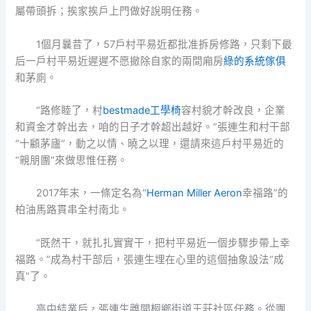
屬帶頭拆；挨家挨戶上門做好說明任務。
1個月曩昔了，57戶村平易近都批准拆房修路，只剩下最
后一戶村平易近遲遲不愿撤除自家的兩間廂房
綠的系統傢俱
和茅廁。
“路修睦了，村
bestmade工學椅
容村貌才幹改良，企業
和資金才幹出去，咱的日子才幹超出越好。”張連生和村干部
“十顧茅廬”，動之以情、曉之以理，還請來這戶村平易近的
“親朋團”來做思惟任務。
2017年末，一條定名為“
Herman Miller Aeron
幸福路”的
柏油馬路貫串全村南北。
“既然干，就扎扎實實干，把村平易近一個步驟步帶上幸
福路。”成為村干部后，張連生埋在心里的這個抽象設法“成
真”了。
高中結業后，張連生離開桐鄉街道王莊社區任務。從團