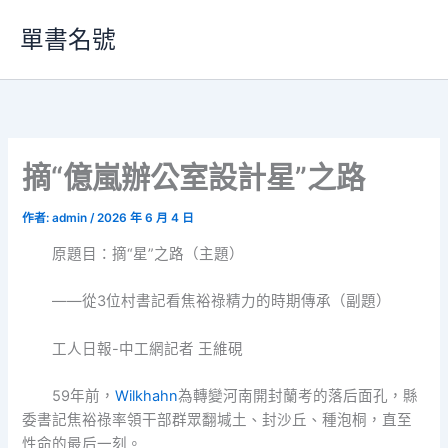
跳
單書名號
至
主
要
內
容
摘“億嵐辦公室設計星”之路
作者:
admin
/
2026 年 6 月 4 日
原題目：摘“星”之路（主題）
——從3位村書記看焦裕祿精力的時期傳承（副題）
工人日報-中工網記者 王維硯
59年前，
Wilkhahn
為轉變河南開封蘭考的落后面孔，縣
委書記焦裕祿率領干部群眾翻堿土、封沙丘、種泡桐，直至
性命的最后一刻。