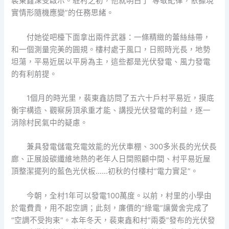
裴東鑫深受啟示。駐村之初，他就明白了“尊敬紀律，依據現
實情形隨機應變”的任務思緒。
付她從吧檯下面拿出兩件武器：一條精緻的蕾絲絲帶，
和一個測量完美的圓規。樓村處于風口，日照時光長，地勢
坦蕩，平易近居以平房為主，這些都是光伏發電、風力發電
的有利前提。
1個月的時光里，裴東鑫訪問了五六十戶村平易近，摸底
衡宇構造、觀察房頂承重才能、講授光伏發電的利益，逐一
消除村民氣中的疑慮。
兼具發電儲電充電效能的光伏車棚、300多米長的光伏長
廊、正展設碳纖維地熱的老年人日間照顧中間、村平易近屋
頂整潔擺列的藍色光伏板……初秋的付樓村“電力實足”。
今朝，全村1年可以發電100萬度。以前，村里的小學由
於電費貴，用不起空調；此刻，廉價的“綠電”讓黌舍完成了
“空調不受拘束”。本年冬天，裴東鑫和村“兩委”發布的光伏發