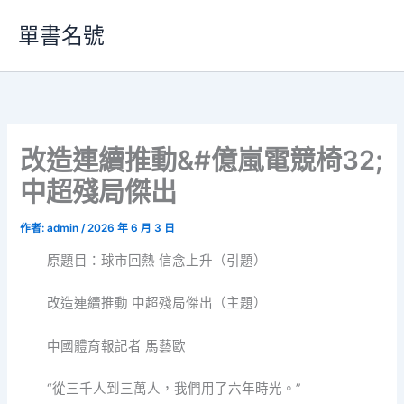
跳
單書名號
至
主
要
內
容
改造連續推動&#億嵐電競椅32;
中超殘局傑出
作者:
admin
/
2026 年 6 月 3 日
原題目：球市回熱 信念上升（引題）
改造連續推動 中超殘局傑出（主題）
中國體育報
記者 馬藝歐
“從三千人到三萬人，我們用了六年時光。”