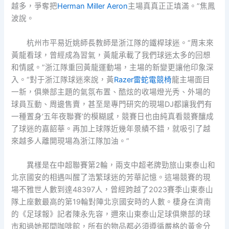
越多，爭奪把
Herman Miller Aeron
主場真真正正填滿。”焦鳳
波說。
杭州市平易近姚師長教師是浙江隊的鐵桿球迷。“周末來
黃龍看球，曾經成為習氣，黃龍承載了我們球迷太多的回想
和情感。”浙江隊重回黃龍運動場，主場的新變更讓他印象深
入。“對于浙江隊球迷來說，黃
Razer雷蛇電競椅
龍主場面目
一新，俱樂部主題的氣氛布置、酷炫的收場燈光秀、外場的
球員互動、周邊售賣，甚至是專門研究的現場DJ都讓我們有
一種置身‘五年夜聯賽’的模糊感，競賽日也由純真看競賽釀成
了球迷的嘉韶華。再加上球隊近幾年景績不錯，就吸引了越
來越多人離開現場為浙江隊加油。”
異樣是在中超聯賽第2輪，兩支中超老牌勁旅山東泰山和
北京國安的相遇叫醒了浩繁球迷的芳華記憶。這場競賽的現
場不雅世人數到達48397人，曾經跨越了2023賽季山東泰山
隊上座數最高的第19輪對陣北京國安時的人數。棲身在濟南
的《足球報》記者陳永先容，邇來山東泰山足球俱樂部的球
市和過她那間咖啡館，所有的物品都必須遵循嚴格的黃金分