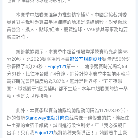
也會下降聯賽對球迷的吸引力。
本賽季中超聯賽強無力推動精準補時。中國足協裁判委
員會對主裁判盤算每半場補時的請求是準確到秒，對受傷球
員醫治、換人、點球/紅牌、慶賀進球、VAR參與等事務均要
嚴厲計時。
統計數據顯示，本賽季中超首輪場均凈競賽時光高達55
分20秒，比2023賽季場均凈競
辦公室規劃設計
賽時光50分51
秒晉陞了4分29秒，
Enjoy121
第一、二輪凈競賽時光場均54
分51秒，比往年晉陞了4分鐘。綜算計算本賽季中超前兩輪凈
競賽時光晉陞幅度約為7.87%。無論是世界杯、“五年夜聯
賽”，球迷對于“超長補時”都不生疏。本年中超聯賽的這一舉
動，也是與世界接軌。
此外，本賽季聯賽首輪隊均總跑動間隔為117973.92米，
她的蕾絲
Standway電動升降桌
絲帶像一條優雅的蛇，纏繞住
牛土豪的金箔千紙鶴，試圖進行柔性制衡。年「我必須親自
出手！只有我
Enjoy121
能將這種失衡導正！」她對著牛土豪