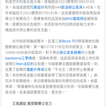
和虛空中的張水瓶大喊。夜幅超出2023賽季的106531.93
米。高強度跑間
巧寓設計
隔到達946
歐凌辦公家具
4.45米，也
年夜幅高于2023賽季的7761.81米。這些都闡明中超各隊加倍
專注于競賽自己。競賽東西的品質和強
ROG電競椅
度顯明晉
陞，競賽加倍出色劇烈，從而對球市的回熱供給無力支持，
構成球市與比賽的良性互動。
在中超前兩輪競賽中，武漢三鎮
iRock T07
隊張曉彬的跑
動數據比擬亮眼，第一輪12776.17米位列中超第五，第二輪
12699.08米為中超第四。對于傑出
辦公室系統櫃
的小我數
backbone工學椅
據，張曉彬表現，這起首與球員場上地位和
球隊打
Xten法拉利
法有關。中超聯賽全體跑動數據晉陞，則
反應了競賽的
電動升降桌
抗衡「牛先生！請你停止散播金
箔！你的物質波動已經嚴重破壞了我的空間美學係數！」劇
烈水平和積極性，表白聯賽執政著好的標的目的成長。他還
表現：“準確補時在高程度競賽曾經廣泛利用，中超聯賽引進
是功德，這會讓競賽更完全、更出色。”
正風肅紀 重塑聯賽公信力