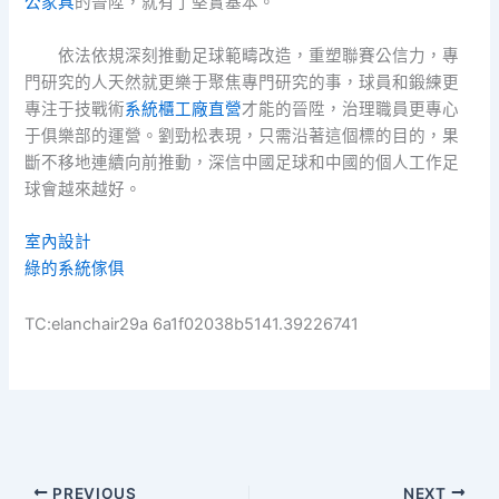
公家具
的晉陞，就有了堅實基本。”
依法依規深刻推動足球範疇改造，重塑聯賽公信力，專
門研究的人天然就更樂于聚焦專門研究的事，球員和鍛練更
專注于技戰術
系統櫃工廠直營
才能的晉陞，治理職員更專心
于俱樂部的運營。劉勁松表現，只需沿著這個標的目的，果
斷不移地連續向前推動，深信中國足球和中國的個人工作足
球會越來越好。
室內設計
綠的系統傢俱
TC:elanchair29a 6a1f02038b5141.39226741
PREVIOUS
NEXT