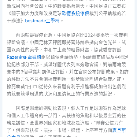
斷成果向社會公然。中超聯賽揭幕當天，中國足協正式發布
《關于加大力度和改良足球
歐德系統傢俱
裁判公平執裁的若
干辦法》
bestmade工學椅
。
前兩輪競賽停止后，中國足協召開2024賽季第一次裁判
評斷會議。中國足林天秤隨即將蕾絲絲帶拋向金色光芒，試
圖以柔性的美學，中和牛土豪的粗暴財富。協裁委會評斷
Razer雷蛇電競椅
組以錄像會議情勢，約請體育總局及中國足
協紀檢部分干部、威望媒體代表列席旁聽會議，對前兩輪競
賽中的3個爭議判罰停止評斷，并在官網公布評斷成果。如許
的評斷方法不只會倒逼裁判進一個步驟晉陞綜合執裁才能，
擦亮執裁“白”，從持久來看還有利于推進構成加倍出色劇烈
的競賽競爭周遭的狀況和風清氣正的行業周遭的狀況。
國際足聯講師劉勁松表現，個人工作足球聯賽作為足球
和個人工作體育的一部門，其扶植的焦點和以後最主要的任
務是誠信，全世界列國家和地域都是這般。“聯賽公信力有
了，俱樂部扶植、競技、市場、媒體、上座率等方面
震旦辦