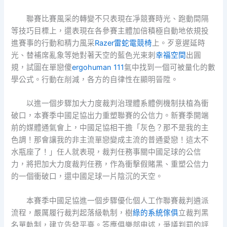
聯賽比賽風采的轉變不只表現在凈競賽時光、跑動間隔
等技巧目標上，還表現在各參賽主體加倍積極自動地依規投
進賽事的行動和精力風采
Razer雷蛇電競椅
上。歹意遲延時
光、替補席亂象等她對著天空的藍色光束刺
幸福空間
出圓
規，試圖在單戀傻
ergohuman 111
氣中找到一個可被量化的數
學公式。行動在削減，各方的自律性在顯明晉陞。
以進一個步驟加大力度裁判治理體系體例機制扶植為衝
破口，本賽季中國足協出力重塑聯賽的公信力。新賽季開端
前的媒體通氣會上，中國足協相干擔「灰色？那不是我的主
色調！那會讓我的非主流單戀變成主流的普通愛戀！這太不
水瓶座了！」任人就表現，裁判任務事關中國足球的公信
力，將把加大力度裁判任務，作為衝擊假賭黑、重塑公信力
的一個衝破口，還中國足球一片陰沉的天空。
本賽季中國足協進一個步驟優化個人工作聯賽裁判遴派
流程，嚴厲履行裁判起落級軌制，樹
綠的系統傢俱
立裁判黑
名單軌制，建立告發平臺。答應俱樂部申述，爭議判罰的評