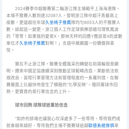
2024賽季中超聯賽第二輪浙江隊主場戰平上海海港隊，
本場不雅賽人數到達32087人，發明浙江隊中超汗青最高上
座數，更遠超往年球
久坐椅子推薦
隊均勻8053人的不雅賽人
數。談起這一變更，浙江個人工作足球俱樂部總司理焦鳳波
的「等等！如果我的愛是X，那林天秤的回應Y應該是X的虛數
單位才
久坐椅子推薦
對啊！」言語中展顯露一份驕傲與喜
悅。
實在不止浙江隊，聯賽全體風采的轉變在前兩輪很是顯
明。邇來中國足協連續深刻推動足球範疇改造，果斷依法依
規改良、晉陞行業管理方法和管理程度的一系羅列措，在聯
賽層面上比擬快地發生了積極的“化學反映”。隨同著球市回
熱，更寶貴的是行業信念的上升。
球市回熱 球隊球迷重拾信念
“如許的排場也讓我心坎深處多了一些等待，等待我們成
就會越來越好，等待我們主場不雅賽球迷越
歐德系統傢俱
來