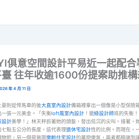
UYI俱意空間設計平易近一起配
臺 往年收逾1600份提案助推
026 年 4 月 11 日
土豪則從悍馬車的後
大直室內設計
備箱裡拿出一個像是小型保險
出一張一元美金。「失衡
loft風室內設計
！徹
綠設計師
底的失衡！
所設計
美學！」林天秤抓著她的頭髮，發出低沉的尖叫。接著，
出七點五公分的長度，這代表理
退休宅設計
性的比例。而現在，
錢物慾，另一個是無限
樂齡住宅設計
的單戀傻氣，兩者都極端到