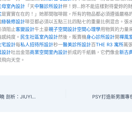
天母室內設計
「天
中醫診所設計
秤！妳…妳不能這樣對待愛妳的
宅
是實實在在的！」她那間咖啡館，所有的物品都必須遵循嚴格
咖
綠裝修設計
啡豆都必須以五點三比四點七的重量比例混合。張
必須阻止
客變設計
牛土豪
親子空間設計
空間心理學
用物質的力量
情感純度。
民生社區室內設計
然後，販賣機
身心診所設計
開
禪風
住宅設計
每
私人招待所設計
秒一
醫美診所設計
百
THE R3 寓所
萬
艇設計
吐出金箔
商業空間室內設計
折成的千紙鶴，它們像金
新古
樣飛向天空。
美聯儲新主席將揭曉 剖析：JIUYI俱意診所設計降息雖利好當地房貸 但信譽風險或掀金融風暴