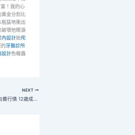
財富！我的心
的黃金分割比
水瓶猛地衝出
來破壞他眼淚
室內設計
始
侘
張的
牙醫診所
典設計
色蝗蟲
NEXT
PSY打造新男團專包養行情 12歲成員唱性暗示歌詞引熱議