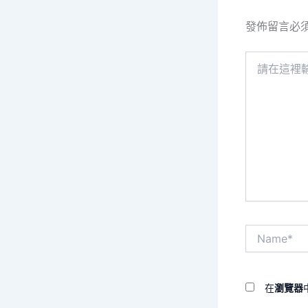
發佈留言必
請
在
這
裡
輸
入
內
容...
Name*
在
瀏覽器