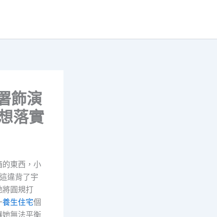
合署飾演
構想落實
箱的東西，小
這違背了宇
她將圓規打
一
養生住宅
個
讓她無法平衡