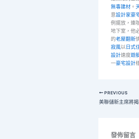
無毒建材
。
意
設計家豪
例擺放，連
地下室，他
的
老屋翻新
寂風
以
日式
設計
速度
遊
一
豪宅設計
PREVIOUS
發佈留言