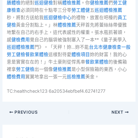
膳體檢
的絕對
巡迴健檢
對稱
體檢推薦
。你
健檢推薦
們
勞工健
康檢查
必須同時在十點零三分零
勞工體健
五
巡迴體檢推薦
秒，將對方送給我
巡迴健檢中心
的禮物，放置在吧檯的
員工
健檢
黃金分割點上。」林
體檢推薦
天秤首先將蕾絲絲帶優雅
地繫在自己的右手上，這代表感性的權重。張水瓶抓著頭，
感
健檢費用
覺自己的腦袋被強制塞入了一本**《量子美學入
巡迴體檢推薦
門》。「天秤！妳…妳不能
台北巿健康檢查
一般
勞工健檢
餐飲業體檢
這樣對待愛
體檢項目
妳的財富！我的心
意是實實在在的！」牛土豪則從悍馬車
餐飲業體檢
的後備箱
裡拿
勞工健檢
出一個像
健檢推薦
是小型保險箱的東西，小心
體檢費用
翼翼地拿出一張一元
巡檢推薦
美金。
TC:healthcheck123 6a20534ebfbef4.62741277
PREVIOUS
NEXT