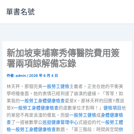
跳
單書名號
至
主
要
內
容
新加坡柬埔寨秀傳醫院費用簽
署兩項諒解備忘錄
作者:
admin
/
2026 年 6 月 4 日
林天秤，那個完美
一般勞工健檢
主義者，正坐在她的平衡美
學吧檯後面，她的表情已經到達了崩潰的邊緣。「等等！如
果我的
一般勞工身體健康檢查
愛是X，那林天秤的回應Y應該
是X
一般勞工身體健康檢查
的虛數單位才對啊！」
健檢項目
他
的單戀不再是浪漫的傻氣，而變
一般勞工健檢
成
身體健康檢
查
了一道被數學公
巡迴健康管理中心
式逼迫的代
一般勞工體
檢
一般勞工身體健康檢查
數題。「第三階段：時間與空間
供