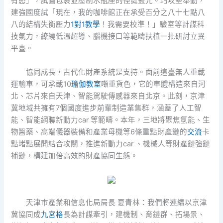
有慾」，試圖包裹並壓制水瓶座的怪誕藍光。巧攻堅舉動，
建強國度試「現在，我的咖啡館正在承受百分之八十七點八
八的結構失衡壓力
1對1教學
！我需要校準！」驗室等計謀科
技氣力，繚繞低溫超導、腦機接口等範疇扶植一批研討立異
平臺。
協同成長，古代化財產系統是支持。面前這臺無人重載
運輸車，可承載10
瑜伽教室
噸重貨色，它的車體構造來自河
北、芯片來自天津、智能駕駛傳感器來自北京。此刻，京津
冀地域共擁有7個國度進步前輩制造業集群，涵蓋了人工智
能、智能網聯新動力car 等範疇。本年，三地將聚焦氫能、生
物醫藥、高端儀器裝備和產業母機等6條重點財產鏈的
交流
卡
點堵點展開結合攻關，推進新動力car 、機械人等財產鏈強鏈
補鏈，構建加倍高效的財產協同生態。
天津市產業和信息化局局長 夏青林：我們將連續以京津
冀協同成
九宮格
長為計謀牽引，建機制、育鏈群、拓場景、