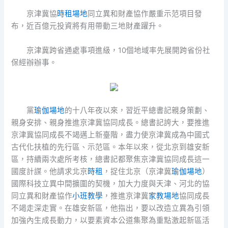
京津冀協
時租場地
同立異和財產協作嚴重示范項目發
布，近百億元投資將有用帶動三地財產躍升。
京津冀跨省通處事項進級，10個地域率先展開跨省份社
保經辦辦事。
黨
瑜伽場地
的十八年夜以來，習近平總書記親身策劃、
親身安排、親身推進京津冀協同成長。總書記誇大，要推進
京津冀協同成長不竭邁上新臺階，盡力使京津冀成為中國式
古代化扶植的先行區、示范區。本年以來，從北京到雄安新
區，持續兩次處所考核，總書記都聚焦京津冀協同成長這一
國度計謀。他請求北京
時租
，捉住北京（京津冀
瑜伽場地
）
國際科技立異中間擴圍的契機，加大力度與天津、河北的協
同立異和財產協作
小班教學
，推進京津冀
家教場地
協同成長
不竭走深走實。在雄安新區，他指出，要以改造立異為引領
加強內生成長動力，以要素資本公道集聚為重點激起新區活