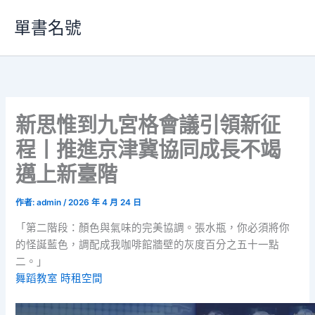
跳
單書名號
至
主
要
內
容
新思惟到九宮格會議引領新征
程丨推進京津冀協同成長不竭
邁上新臺階
作者:
admin
/
2026 年 4 月 24 日
「第二階段：顏色與氣味的完美協調。張水瓶，你必須將你
的怪誕藍色，調配成我咖啡館牆壁的灰度百分之五十一點
二。」
舞蹈教室
時租空間