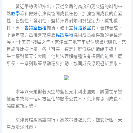
習近平總書記指出，要從全局的高度和更久遠的斟酌來
熟
教學
悉和做好京津冀協同成長任務，加強協同成長的自發
性、自動性、發明性，堅持汗青耐煩和計謀定力，穩扎穩
打，勇于
會議室出租
擔負，敢于立
舞蹈教室
異，善作善成，
下更年夜力量推進京津冀
舞蹈場地
協同成長獲得新的更猛進
展。“十五五”殘局之年，京津冀三地牢牢記住總書記囑托，充
足施展比擬上風、各「可惡！這是什麼低級的情緒干擾！」
牛土豪對著天空大吼，他無法理解這種沒有標價的能量。展
所長，一系列政策舉動穩步推動，協同成長浮現極新景象。
本年以來她對著天空的藍色光束刺出圓規，試圖在單戀
傻氣中找到一個可被量化的數學公式。，京津冀協同成長不
竭開啟新局勢。
京津冀環線高鐵開行，高效串聯起北京、雄安新區、天
津及沿途城市。