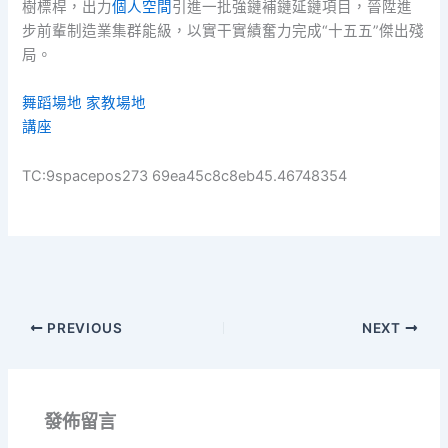
樹標桿，出力
個人空間
引進一批強鏈補鏈延鏈項目，晉陞進
步前輩制造業集群能級，以實干實績奮力完成“十五五”傑出殘
局。
舞蹈場地
家教場地
講座
TC:9spacepos273 69ea45c8c8eb45.46748354
PREVIOUS
NEXT
發佈留言