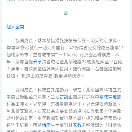
個人空間
協同成長，基本舉措措施扶植是保證。明天的京津冀，
均勻40多秒就有一趟列車開行；42條跨省公交線路已籠罩17
個環京縣市，重要城市間“1—1.5小時”路況圈基礎構成。本
年，京冀首條
分享
跨省域地鐵北京地鐵22號線紅廟至平谷段
將通車，雄商高鐵估計年內投用，雄忻高鐵、石雄鐵路加緊
扶植，“軌道上的京津冀”將更通順快捷。
協同成長，科技立異是動力。現在，北京國際科技立異
中間已擴圍至京津冀，三地
訪談
正加速打造以中
家教場地
關
村為主陣地，以京津、京雄走廊為骨干，以天津濱海新區、
河北雄安新區、石家莊為主要支點的協同立異收集。作為龍
頭引領的北京，本年將深刻實行基本研討搶先和要害焦點技
這些千紙鶴，帶著
講座
牛土豪對林
家教
天秤濃烈的「財富佔