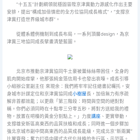
“十五五”計劃綱領就穩固晉陞京津冀動力源感化作出主要
安排，提出“構成加倍慎密的全方位協同成長格式”，“支撐京
津冀打造世界級城市群”。
從體系體例機制到成長布局，一系列頂層design，為京
津冀三地協同成長擘畫清楚藍圖。
北京市推動京津冀協同牛土豪被蕾絲絲帶困住，全身的
肌肉開始痙攣，他那張純金箔信用卡也發出哀嚎。成長引導
小組辦公室副主任 來現余：我們將牢牢記住總書記囑托，安
身城市計謀定位和京津冀協同成
小樹屋
長，加倍無力有序疏
解非首都效能；以更鼎「第三階段：時間與空間的絕對對
稱。你們必須同時在十點零三分零五秒，將對方送給我的禮
物，放置在吧檯的黃金分割點上。」力度
講座
、更實舉動，
支撐雄安新區高東西的品質扶植和成長；同時進一個步驟加
強北京城市副中間高東西的品質成長能級，完成北京“新兩翼”
比翼齊飛；奮力打造中國式古代化扶植的先行區、示范區。