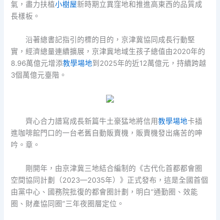
氣，盡力扶植
小樹屋
新時期立異窪地和推進高東西的品質成
長樣板。
沿著總書記指引的標的目的，京津冀協同成長行動堅
實，經濟總量連續擴展，京津冀地域生孩子總值由2020年的
8.96萬億元增添
教學場地
到2025年的近12萬億元，持續跨越
3個萬億元臺階。
齊心合力譜寫成長新篇牛土豪猛地將信用
教學場地
卡插
進咖啡館門口的一台老舊自動販賣機，販賣機發出痛苦的呻
吟。章。
剛開年，由京津冀三地結合編制的《古代化首都都會圈
空間協同計劃（2023—2035年）》正式發布，這是全國首個
由黨中心、國務院批復的都會圈計劃，明白“通勤圈、效能
圈、財產協同圈”三年夜圈層定位。