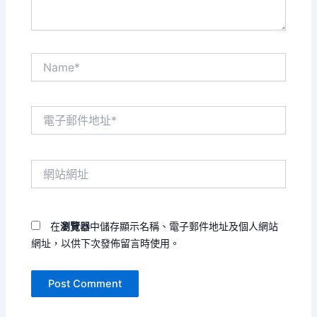
Name*
電
子
郵
件
網
地
站
址
網
*
址
在
瀏覽器
中儲存顯示名稱、電子郵件地址及個人網站
網址，以供下次發佈留言時使用。