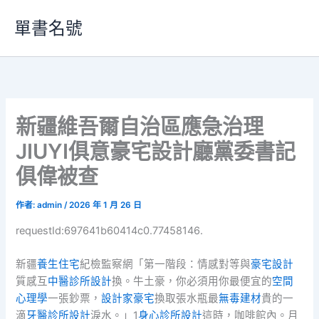
跳
單書名號
至
主
要
內
容
新疆維吾爾自治區應急治理
JIUYI俱意豪宅設計廳黨委書記
俱偉被查
作者:
admin
/
2026 年 1 月 26 日
requestId:697641b60414c0.77458146.
新疆
養生住宅
紀檢監察網「第一階段：情感對等與
豪宅設計
質感互
中醫診所設計
換。牛土豪，你必須用你最便宜的
空間
心理學
一張鈔票，
設計家豪宅
換取張水瓶最
無毒建材
貴的一
滴
牙醫診所設計
淚水。」1
身心診所設計
這時，咖啡館內。月