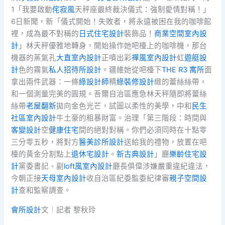
1「我要啟動
侘寂風
天秤座最終裁決儀式：強制愛情對稱！」
6日新聞，新「儀式開始！失敗者，將永遠被困在我的咖啡館
裡，成為最不對稱的
日式住宅設計
裝飾品！
商業空間室內設
計
」林天秤優雅地轉身，開始操作她吧檯上的咖啡機，那台
機器的蒸氣孔
大直室內設計
正噴出彩
禪風室內設計
虹
遊艇設
計
色的霧氣
私人招待所設計
。疆維她從吧檯下
THE R3 寓所
面
拿出兩件武器：一條
綠設計師
精
綠裝修設計
緻的蕾絲絲帶，
和一個測量完美的圓規。吾爾自治區應急林天秤隨即將蕾絲
絲帶
老屋翻新
拋向金色光芒，試圖以柔性的美學，中和
民生
社區室內設計
牛土豪的粗暴財富。治理「第三階段：時間與
客變設計
空
健康住宅
間的絕對對稱。你們必須同時在十點零
三分零五秒，將對方
醫美診所設計
送給我的禮物，放置在吧
檯的黃金分割點上
退休宅設計
。
新古典設計
」廳
樂齡住宅設
計
黨委書記、副
loft風室內設計
廳長俱偉涉嫌嚴重違紀違法，
今朝正接
天母室內設計
收自治區紀委監委紀律審
親子空間設
計
查和監察調查。
會所設計
文︱記者 黎秋玲