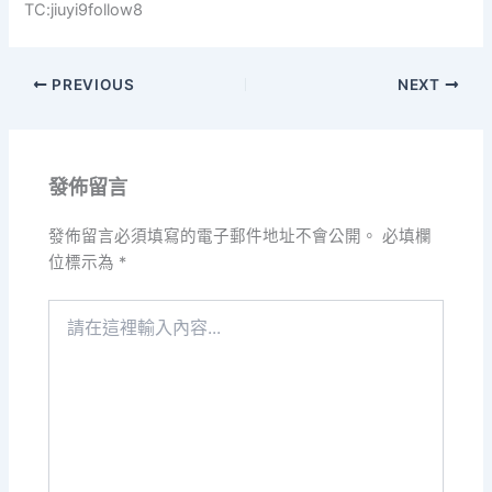
TC:jiuyi9follow8
PREVIOUS
NEXT
發佈留言
發佈留言必須填寫的電子郵件地址不會公開。
必填欄
位標示為
*
請
在
這
裡
輸
入
內
容...