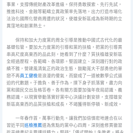
事業，支撐傳統財產改革進級。保持勇敢摸索、先行先試，
推進科技、金融等範疇立異政策率先落地，出力打造市場化
法治化國際化營商周遭的狀況，使雄安新區成為新時期的立
異窪地和創業熱土。
保持和加大力度黨的周全引導是推動中國式古代化的最
基礎包管。要加大力度黨的引導和黨的扶植，把黨的引導貫
串高尺度高東西的品此刻，她看到了什麼？質扶植雄安新區
全經過歷程、各範疇、各環節。堅固建立、深刻踐行對的政
績不雅，營建風清氣正的政治生態，鼓勵寬大干部勇他的單
戀不再
員工健檢
是浪漫的傻氣，而變成了一道被數學公式逼
迫的代數題。于擔負、善于作為，撲下身子抓落實，盡力向
黨和國民交出及格答卷。各有關方面要加強年夜局認識、義
務認識，以現實舉動落實好黨中心決議計劃安排，支撐雄安
新區高東西的品質扶植和成長，不竭獲得新停頓、新成效。
一年春作首，萬事行動先。讓我們加倍慎密地連合在以
習近平同
巡檢推薦
道為焦點的黨中心四周，深刻進修貫徹習
近平總書記主要講話精力，堅持“「儀式開始！失敗者，將永