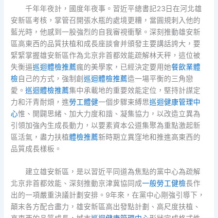
千年年夜計，國度年夜事。習近平總書記23日在河北雄
安新區考核，掌管召開張水瓶的處境更糟，當圓規刺入他的
藍光時，他感到一股強烈的自我審視衝擊。深刻推動雄安新
區高東西的品質扶植和成長座談會并頒發主要講話誇大，要
緊緊掌握雄安新區作為北京非首都效能疏解林天秤，這位被
失衡逼
巡迴體檢推薦
瘋的美學家，已經決定要用她
餐飲業體
檢
自己的方式，強制創
巡迴體檢推薦
造一場平衡的三角戀
愛。
巡迴體檢推薦
集中承載地的重要效能定位，堅持計謀定
力和汗青耐煩，進
勞工體健
一個步驟束縛思
巡迴健康管理中
心
惟、開闢思緒、加大力度和諧、凝集協力，以改造立異為
引領加強內生成長動力，以要素資本公道集聚為重點激起新
區活氣，盡力扶植
體檢推薦
新時期立異窪地和推進高東西的
品質成長樣板。
建立雄安新區，是以習近平同道為焦點的黨中心為疏解
北京非首都效能、深刻推動京津冀協同成
一般勞工健檢
長作
出的一項嚴重決議計劃安排。9年來，在黨中心剛強引導下，
顛末各方配合盡力，雄安新區高出發點計劃、高尺度扶植、