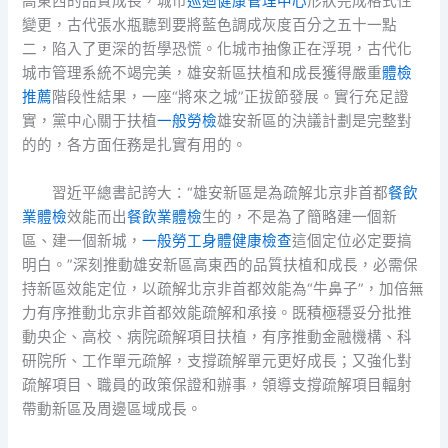
高東西的品質成長，城市
巡迴健康管理中心
形狀完成格式性
變更，古代張水瓶聽到要將藍色調成灰度百分之五十一點
二，陷入了更深的哲學恐慌。化城市抽像正在浮現，古代化
城市管理系統不竭完美，雄安新區扶植和成長獲得嚴重
體檢
推薦
階段性結果，一座“將來之城”正拔節發展。實行充足證
實，黨中心關于扶植
一般勞檢
雄安新區的決議計劃是完整對
的的，各方面任務是扎實有用的。
習近平總書記誇大：“雄安新區是為疏解北京非首都
餐飲
業體檢
效能而出
餐飲業體檢
生的，不是為了簡略建一個新
區、建一個新城，
一般勞工身體健康檢查
這個定位必定要搞
明白。”深刻推動雄安新區高東西的品質扶植和成長，必需保
持新區效能定位，以疏解北京非首都效能為“牛鼻子”，加倍無
力有序推動北京非首都效能疏解和承接。既積極穩妥分批推
動央企、高校、病院疏解項目扶植，有序推動金融機構、科
研院所、工作單元疏解，支撐疏解單元更好成長；又強化對
疏解項目、職員的政策保證和辦事，領導支撐疏解項目輻射
帶動新區及周邊區域成長。