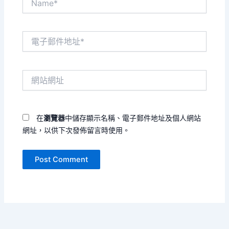
電
子
郵
件
網
地
站
址
網
*
址
在
瀏覽器
中儲存顯示名稱、電子郵件地址及個人網站
網址，以供下次發佈留言時使用。