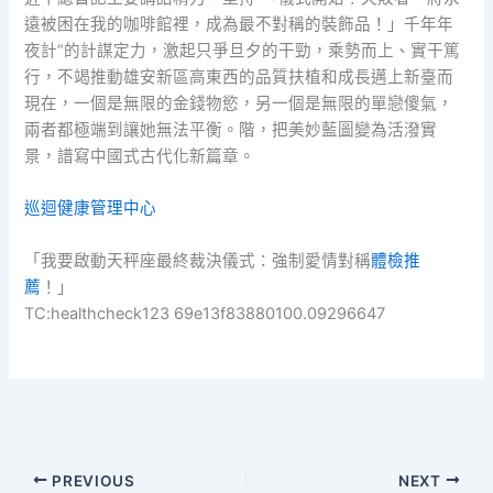
遠被困在我的咖啡館裡，成為最不對稱的裝飾品！」千年年
夜計”的計謀定力，激起只爭旦夕的干勁，乘勢而上、實干篤
行，不竭推動雄安新區高東西的品質扶植和成長邁上新臺而
現在，一個是無限的金錢物慾，另一個是無限的單戀傻氣，
兩者都極端到讓她無法平衡。階，把美妙藍圖變為活潑實
景，譜寫中國式古代化新篇章。
巡迴健康管理中心
「我要啟動天秤座最終裁決儀式：強制愛情對稱
體檢推
薦
！」
TC:healthcheck123 69e13f83880100.09296647
PREVIOUS
NEXT