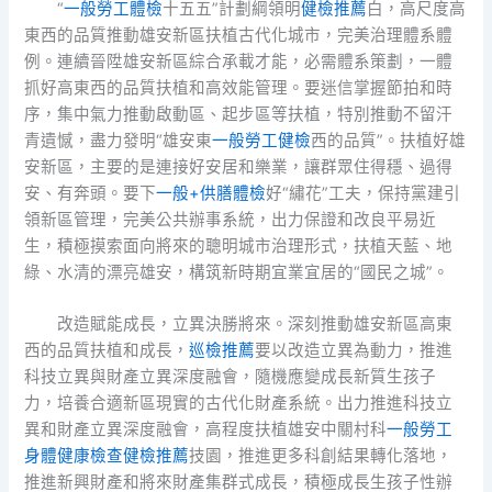
“
一般勞工體檢
十五五”計劃綱領明
健檢推薦
白，高尺度高
東西的品質推動雄安新區扶植古代化城市，完美治理體系體
例。連續晉陞雄安新區綜合承載才能，必需體系策劃，一體
抓好高東西的品質扶植和高效能管理。要迷信掌握節拍和時
序，集中氣力推動啟動區、起步區等扶植，特別推動不留汗
青遺憾，盡力發明“雄安東
一般勞工健檢
西的品質”。扶植好雄
安新區，主要的是連接好安居和樂業，讓群眾住得穩、過得
安、有奔頭。要下
一般+供膳體檢
好“繡花”工夫，保持黨建引
領新區管理，完美公共辦事系統，出力保證和改良平易近
生，積極摸索面向將來的聰明城市治理形式，扶植天藍、地
綠、水清的漂亮雄安，構筑新時期宜業宜居的“國民之城”。
改造賦能成長，立異決勝將來。深刻推動雄安新區高東
西的品質扶植和成長，
巡檢推薦
要以改造立異為動力，推進
科技立異與財產立異深度融會，隨機應變成長新質生孩子
力，培養合適新區現實的古代化財產系統。出力推進科技立
異和財產立異深度融會，高程度扶植雄安中關村科
一般勞工
身體健康檢查
健檢推薦
技園，推進更多科創結果轉化落地，
推進新興財產和將來財產集群式成長，積極成長生孩子性辦