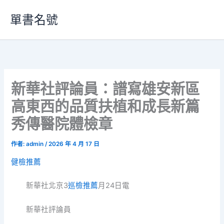
跳
單書名號
至
主
要
內
容
新華社評論員：譜寫雄安新區
高東西的品質扶植和成長新篇
秀傳醫院體檢章
作者:
admin
/
2026 年 4 月 17 日
健檢推薦
新華社北京3
巡檢推薦
月24日電
新華社評論員