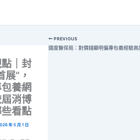
PREVIOUS
視點｜封
首展”，
專包養網
較屆消博
哪些看點
026 年 5 月 1 日