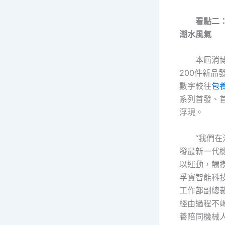
看點二
潮水風氣
本屆消
200件新品
數字較往
包
系列首發、
浮現。
“我們
發最新一代
以運動，觸
孚寶智能科
工作部副總
經由過程不
養陪同機械