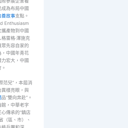
國際參展企業看
已成為布局中國
包養故事
支點。
 Enthusiasm
次攜產物到中國
格雷格·澤施克
雅眾先容自家的
為，中國年青花
潛力宏大，中國
會。
際范兒”，本屆消
力異樣亮眼，與
網
品“雙向奔赴”。
海館，中華老字
匠心傳承的“鎮店
個省（區、市）、
扶植兵團和深