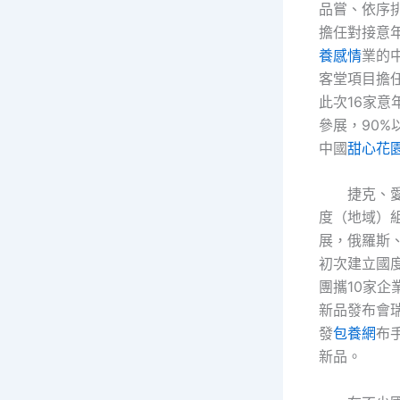
品嘗、依序
擔任對接意
養感情
業的
客堂項目擔
此次16家意
參展，90%
中國
甜心花
捷克、愛
度（地域）
展，俄羅斯
初次建立國
團攜10家企
新品發布會
發
包養網
布
新品。