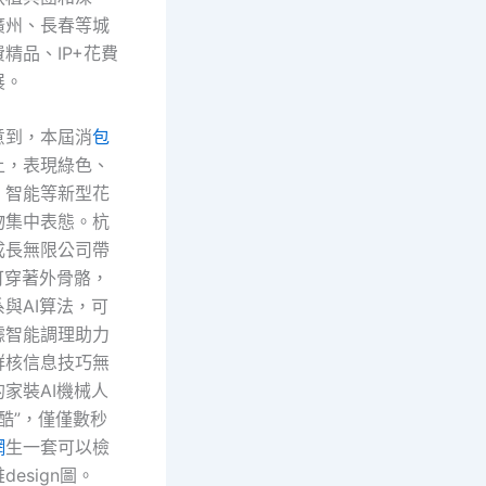
廣州、長春等城
精品、IP+花費
展。
意到，本屆消
包
上，表現綠色、
、智能等新型花
物集中表態。杭
成長無限公司帶
可穿著外骨骼，
與AI算法，可
據智能調理助力
群核信息技巧無
家裝AI機械人
“小酷”，僅僅數秒
網
生一套可以檢
esign圖。