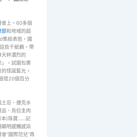
博會上，60多個
樂部
和地域的超
and集結表態，國
6這些千紙鶴，帶
林天秤濃烈的
慾」，試圖包裹
座的怪誕藍光。
晉陞20個百分
威士忌、捷克水
健品、烏拉圭肉
(日本)珠寶……記
場顯明感觸感染
會“國際范兒”再