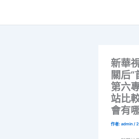
跳
至
主
要
內
容
新華
關后“
第六
站比
會有
作者:
admin
/
2