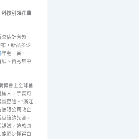
：科技引領花費
博會估計有超
發布，新品多少
養
年翻一番，一
首展、首秀集中
在消博會上全球首
機械人，手臂可
摸感更強。”浙江
技無限公司政企
裁黨維納先容，
竭調試，這款康
人能逐步懂得白