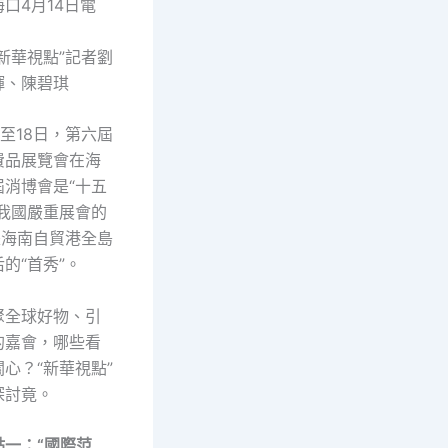
口4月14日電
新華視點”記者劉
輝、陳碧琪
日至18日，第六屆
費品展覽會在海
屆消博會是“十五
年我國嚴重展會的
是海南自貿港全島
的“首秀”。
聚全球好物、引
的嘉會，哪些看
心？“新華視點”
探討竟。
點一：“國際范