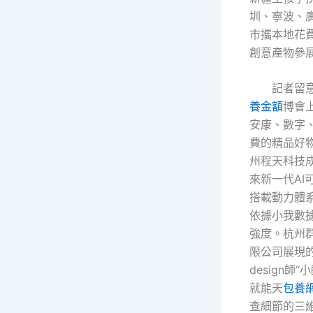
圳、寧波、
市攜本地花費
創意產物參
記者留
養金額
博會
安康、數字
費的精品好
州程天科技
來新一代AI
搭載動力體系
依據小我數
強度。杭州
限公司展現的
design師
就能天
包養
查細節的三維d