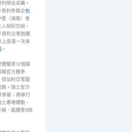
排列隊伍采購。
年夜利參展企
包
中意（海南）會
任人胡莉莎說，
年夜利企業抱團
以上是第一次來
園
。
爾蘭等12個國
組織官方團參
、保加利亞等國
度館。瑞士官方
業參展，將舉行
瑞士專場運動，
手錶、面膜等9款