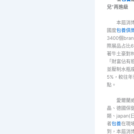
兒”再進級
本屆消
國度
包養俱
3400個br
際展品占比
著牛土豪對
「財富佔有
並壓制水瓶
5%，較往年
點。
愛爾蘭
晶、德國保
類、japan
者
包養
在現
到，本屆消博