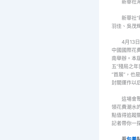
新華社海
新華社“
羽佳、吳茂
4月13
中國國際花
南舉辦。本
五”殘局之
“首展”，也
封關運作以后
這場會
領花費潮水
點值得追蹤關
記者帶你一
看
包養