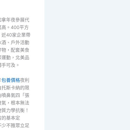
加拿年夜參展代
高。400平方
近40家企業帶
冰酒、戶外活動
好物，配套美食
等運動，北美品
觸手可及。
年
包養價格
夜利
自托斯卡納的限
油噴鼻氣四「張
傻氣，根本無法
物質力學抗衡！
宙的基本定
不少不雅眾立足