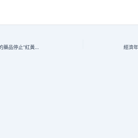
國度醫保局：對價錢顯明偏專包養經驗高的藥品停止“紅黃標”標識