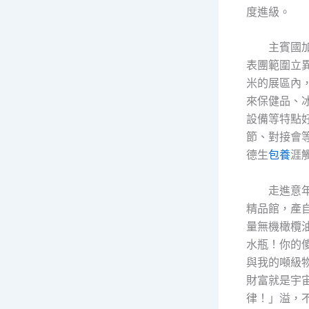
度進級。
主賓國
表團範圍立異
米的展區內，
來保健品、
設備等特點
節、對接會
德生
包養
涯
走進意
精品館，產
量無機橄欖
水瓶！你的
與我的噸級
財富就是宇
律！」溢，