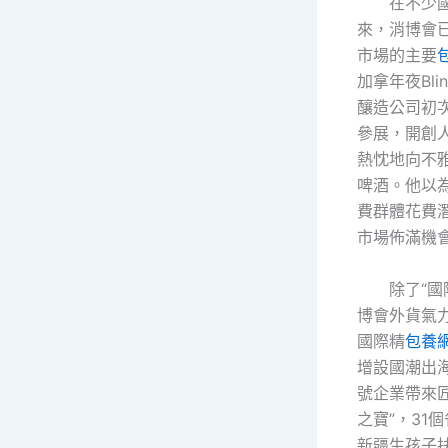
在不少
來，消博會
市場的主要
加拿年夜Blind
釀造公司初
參展，開創人
熱忱地向不
啤酒。他以
費群體花費
市場佈滿機
除了“國
博會外貨氣
國際精
包養
增設國潮出
號企業帶來
之寶”，31
新疆生孩子