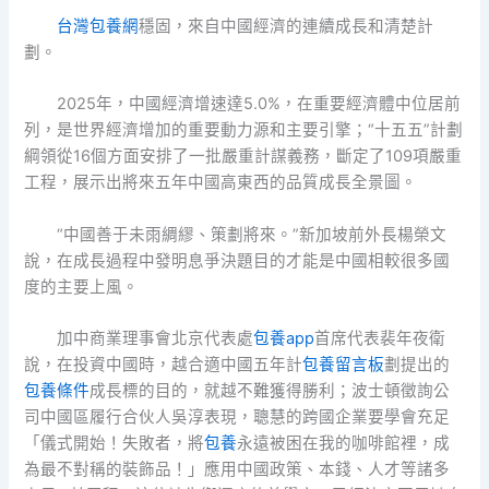
台灣包養網
穩固，來自中國經濟的連續成長和清楚計
劃。
2025年，中國經濟增速達5.0%，在重要經濟體中位居前
列，是世界經濟增加的重要動力源和主要引擎；“十五五”計劃
綱領從16個方面安排了一批嚴重計謀義務，斷定了109項嚴重
工程，展示出將來五年中國高東西的品質成長全景圖。
“中國善于未雨綢繆、策劃將來。”新加坡前外長楊榮文
說，在成長過程中發明息爭決題目的才能是中國相較很多國
度的主要上風。
加中商業理事會北京代表處
包養app
首席代表裴年夜衛
說，在投資中國時，越合適中國五年計
包養留言板
劃提出的
包養條件
成長標的目的，就越不難獲得勝利；波士頓徵詢公
司中國區履行合伙人吳淳表現，聰慧的跨國企業要學會充足
「儀式開始！失敗者，將
包養
永遠被困在我的咖啡館裡，成
為最不對稱的裝飾品！」應用中國政策、本錢、人才等諸多