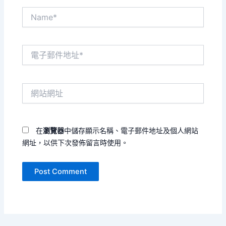
Name*
電
子
郵
件
網
地
站
址
網
*
址
在
瀏覽器
中儲存顯示名稱、電子郵件地址及個人網站
網址，以供下次發佈留言時使用。