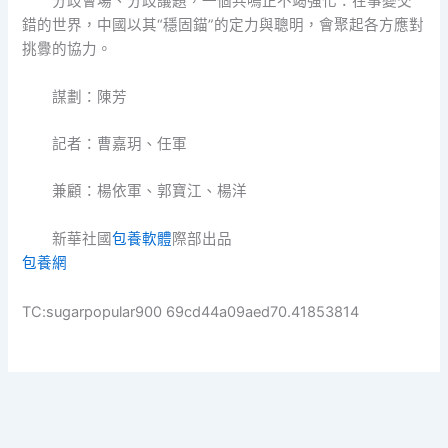
分歧會場、分歧議題，一個共鳴正不竭強化：在事變交
錯的世界，中國以其“穩固錨”的定力與聰明，會聚起各方應對
挑釁的協力。
謀劃：陳芳
記者：曹嘉玥、任軍
兼顧：楊依軍、郭寶江、楊洋
新華社國
包養軟體
際部出品
包養網
TC:sugarpopular900 69cd44a09aed70.41853814