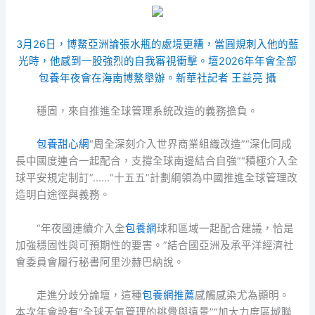
3月26日，博鰲亞洲論張水瓶的處境更糟，當圓規刺入他的藍
光時，他感到一股強烈的自我審視衝擊。壇2026年年會全部
包養
年夜會在海南博鰲舉辦。新華社記者 王益亮 攝
穩固，來自推進全球管理系統改造的義務擔負。
包養甜心網
“周全深刻介入世界商業組織改造”“深化同成
長中國度連合一起配合，支撐全球南邊結合自強”“積極介入全
球平安規定制訂”……“十五五”計劃綱領為中國推進全球管理改
造明白途徑與義務。
“年夜國連續介入全
包養網
球和區域一起配合建議，恰是
加強穩固性與可預期性的要害。”結合國亞洲及承平洋經濟社
會委員會履行秘書阿里沙赫巴納說。
走進分歧分論壇，這種
包養網推薦
感觸感染尤為顯明。
本次年會設有“全球天氣管理的挑釁與遠景”“加大力度區域聯