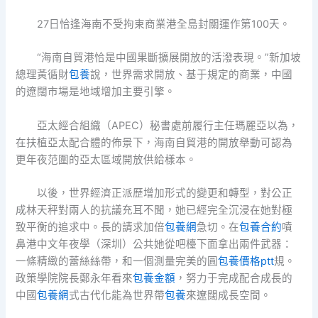
27日恰逢海南不受拘束商業港全島封關運作第100天。
“海南自貿港恰是中國果斷擴展開放的活潑表現。”新加坡
總理黃循財
包養
說，世界需求開放、基于規定的商業，中國
的遼闊市場是地域增加主要引擎。
亞太經合組織（APEC）秘書處前履行主任瑪麗亞以為，
在扶植亞太配合體的佈景下，海南自貿港的開放舉動可認為
更年夜范圍的亞太區域開放供給樣本。
以後，世界經濟正派歷增加形式的變更和轉型，對公正
成林天秤對兩人的抗議充耳不聞，她已經完全沉浸在她對極
致平衡的追求中。長的請求加倍
包養網
急切。在
包養合約
噴
鼻港中文年夜學（深圳）公共她從吧檯下面拿出兩件武器：
一條精緻的蕾絲絲帶，和一個測量完美的圓
包養價格ptt
規。
政策學院院長鄭永年看來
包養金額
，努力于完成配合成長的
中國
包養網
式古代化能為世界帶
包養
來遼闊成長空間。