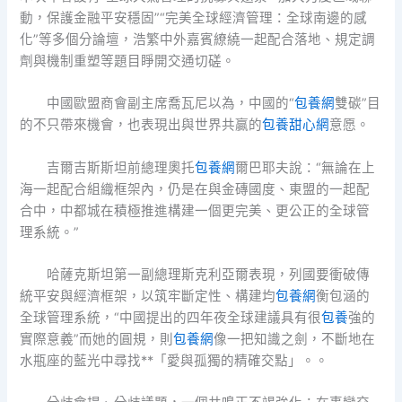
動，保護金融平安穩固”“完美全球經濟管理：全球南邊的感
化”等多個分論壇，浩繁中外嘉賓繚繞一起配合落地、規定調
劑與機制重塑等題目睜開交通切磋。
中國歐盟商會副主席喬瓦尼以為，中國的“
包養網
雙碳”目
的不只帶來機會，也表現出與世界共贏的
包養甜心網
意愿。
吉爾吉斯斯坦前總理奧托
包養網
爾巴耶夫說：“無論在上
海一起配合組織框架內，仍是在與金磚國度、東盟的一起配
合中，中都城在積極推進構建一個更完美、更公正的全球管
理系統。”
哈薩克斯坦第一副總理斯克利亞爾表現，列國要衝破傳
統平安與經濟框架，以筑牢斷定性、構建均
包養網
衡包涵的
全球管理系統，“中國提出的四年夜全球建議具有很
包養
強的
實際意義”而她的圓規，則
包養網
像一把知識之劍，不斷地在
水瓶座的藍光中尋找**「愛與孤獨的精確交點」。。