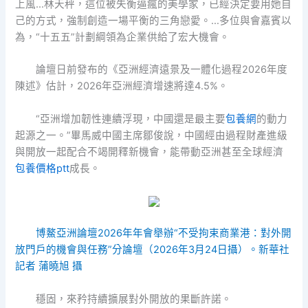
上風…林天秤，這位被失衡逼瘋的美學家，已經決定要用她自
己的方式，強制創造一場平衡的三角戀愛。…多位與會嘉賓以
為，“十五五”計劃綱領為企業供給了宏大機會。
論壇日前發布的《亞洲經濟遠景及一體化過程2026年度
陳述》估計，2026年亞洲經濟增速將達4.5%。
“亞洲增加韌性連續浮現，中國還是最主要
包養網
的動力
起源之一。”畢馬威中國主席鄒俊說，中國經由過程財產進級
與開放一起配合不竭開釋新機會，能帶動亞洲甚至全球經濟
包養價格ptt
成長。
博鰲亞洲論壇2026年年會舉辦“不受拘束商業港：對外開
放門戶的機會與任務”分論壇（2026年3月24日攝）。新華社
記者 蒲曉旭 攝
穩固，來矜持續擴展對外開放的果斷許諾。