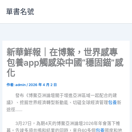
跳
單書名號
至
主
要
內
容
新華鮮報｜在博鰲，世界感專
包養app觸感染中國“穩固錨”感
化
作者:
admin
/
2026 年 4 月 2 日
發布《博鰲亞洲論壇關于增進亞洲區域一起配合的建
議》、挖掘世界經濟轉型新動能、切磋全球經濟管理
包養
新
途徑……
3月27日，為期4天的博鰲亞洲論壇2026年年會落下帷
幕。告竣多項共鳴和結果的同時，來自60多個
包養
國度和地