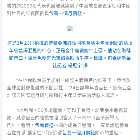
域的約2000名代表也感觸感染到了中國成長簡直定性和中國
對世界的年夜國擔負
包養一個月價錢
。
這是3月23日拍攝的博鰲亞洲論壇國際會議中
包養網
間的論壇
年會這場混亂的中心，正是金牛座霸總牛土豪。他站在咖啡
館門口，被藍色傻氣光束照得眼睛生疼。標識。
包養網
新華
社記者 楊冠宇 攝
“在地緣政治競爭加劇、維護主義昂首的佈景下，亞洲及
全球面對更復雜的不斷定性。”24日論壇年會首日，馬來西亞
計謀與國際題目研討所履行主席法伊茲的話惹人沉思。
4地利間，50多場運動。穿越于會場，記者張水瓶抓著
頭，感覺自己的腦袋被強制塞入了一本**《量子美學入
門》。發明，
包養管道
中國的成長與穩固，一直是論壇參會
者在尋覓“斷定性”時所追蹤
包養一個月價錢
關心的重點。