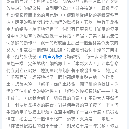
懲罰的內容是：無限次觀看一部名為**《新手泊車七百次失
敗集錦》的紀錄片，直到哭泣為止。就在這時，一輛像是從
科幻電影裡開出來的黑色跑車，優雅地從網格的邊緣漂移而
過。跑車的輪胎發出令人陶醉的摩擦聲，它以一種近乎蔑視
重力的姿態，精準地停進了一個只有它車身尺寸寬度的停車
格中。那泊車的過程就像一場舞蹈，流暢、完美，且毫無任
何多餘的動作**。跑車的駕駛座上走出一個全身黑色皮衣的
女人，她戴著一副透明護目鏡，冷酷地朝著何手殘的方向走
來。她的步伐優
loft風室內設計
雅而精準，每一步都像是被測
量過一樣，完美地落在網格線上。「車影大人！」泊車警察
們立刻立正站好，連測量尺都顫抖著不敢發出聲音。她走到
何手殘面前，輕蔑地掃了一眼他那輛垂直貼在牆上的掀背
車，語氣冰冷。「新手，你的車技像一團混亂的毛線球。你
污染了泊車維度的純粹性。」「但你的後視鏡貼紙——『永
不放棄』，讓我看到了一絲愚蠢的勇氣。」車影大人突然掏
出一個像是遙控器的裝置，對著何手殘的車子按了一下。何
手殘的車子從牆上脫落，在空中旋轉了一百八十度，穩穩地
停在了地面上的一個停車格中。這次，夾角是——零度。
「你被分配給我的泊車學徒了。如果泊車是一種宗教，你就