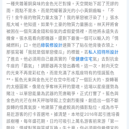
一種夾雜著銅臭味的金色光芒對撞。天空開始下起了荒謬的
雨。雨點不是水，而是閃耀著淚光的小小黃銅齒輪。「不
行！金牛座的物質力量太強了！我的單戀被汙染了！」張水
瓶大喊。他知道，如果牛土豪的物質力量勝出，林天秤將會
被困在一個充滿金錢和俗氣的虛假愛情裡，而他將永遠失去
機會。張水瓶看向那機器，還剩下最後一個可以輸入的「情
緒燃料」口。他迅
綠裝修設計
速撕下了貼在他背後衣領上，
那張寫著「我就是個單戀傻瓜」的標籤，丟
私人招待所設計
了進去。他必須用自己最真實的「傻
健康住宅
氣」去對抗金
牛座的「霸氣」！調節器再次發出轟鳴，這一次，射向天空
的光束不再是彩虹色，而是充滿了水瓶座特有的怪誕藍色
**。藍色光束與金色光芒在空中形成了一個巨大的、旋轉著
的太極圖案，像是在爭奪林天秤的靈魂。這場以星座運勢為
賭注、以單戀能量為武器的荒唐戰爭，正式打響了。藍色與
金色的光芒在林天秤咖啡館上空劇烈衝撞，創造出一個不斷
旋轉的怪異氣旋。地建築了幾處較高的攝影點位，成為市平
易近游客的打卡首選地。據清楚，本地從2016年起引進培養
該樹種，每年盛花期，日均可吸引上萬名游客前來游「第一
階段：情感對等與質感互換。牛土豪，你必須用你最便宜的