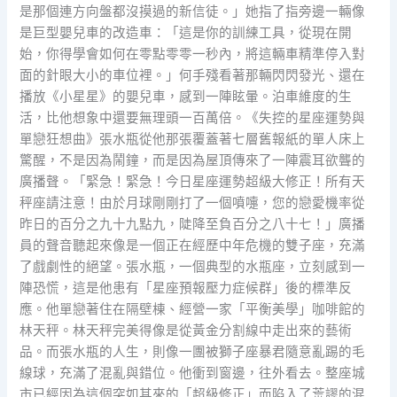
是那個連方向盤都沒摸過的新信徒。」她指了指旁邊一輛像
是巨型嬰兒車的改造車：「這是你的訓練工具，從現在開
始，你得學會如何在零點零零一秒內，將這輛車精準停入對
面的針眼大小的車位裡。」何手殘看著那輛閃閃發光、還在
播放《小星星》的嬰兒車，感到一陣眩暈。泊車維度的生
活，比他想象中還要無理頭一百萬倍。《失控的星座運勢與
單戀狂想曲》張水瓶從他那張覆蓋著七層舊報紙的單人床上
驚醒，不是因為鬧鐘，而是因為屋頂傳來了一陣震耳欲聾的
廣播聲。「緊急！緊急！今日星座運勢超級大修正！所有天
秤座請注意！由於月球剛剛打了一個噴嚏，您的戀愛機率從
昨日的百分之九十九點九，陡降至負百分之八十七！」廣播
員的聲音聽起來像是一個正在經歷中年危機的雙子座，充滿
了戲劇性的絕望。張水瓶，一個典型的水瓶座，立刻感到一
陣恐慌，這是他患有「星座預報壓力症候群」後的標準反
應。他單戀著住在隔壁棟、經營一家「平衡美學」咖啡館的
林天秤。林天秤完美得像是從黃金分割線中走出來的藝術
品。而張水瓶的人生，則像一團被獅子座暴君隨意亂踢的毛
線球，充滿了混亂與錯位。他衝到窗邊，往外看去。整座城
市已經因為這個突如其來的「超級修正」而陷入了荒謬的混