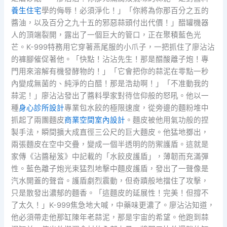
養生住宅
學的侮辱！必須淨化！」「你將為你那百分之五的
醬油，以及百分之九十五的邪惡蒜頭付出代價！」醋罐機器
人的頂端裂開，露出了一個巨大的管口，正在聚積藍色光
芒。K-999特務用它穿著燕尾服的小爪子，一把抓住了廖沾沾
的褲腳催促著他。「快點！沾沾先生！那是醋酸離子炮！專
門用來溶解有機發酵物的！」「它會把你的蒜泥在零點一秒
內變成無菌的、純淨的白醋！那是浩劫啊！」「不准動我的
蒜泥！」廖沾沾發出了醬料學家對待信仰般的怒吼。他以一
種
身心診所設計
專業包水餃的極限速度，從旁邊的麵粉堆中
抓起了兩團麵皮
商業空間室內設計
。麵皮被他用氣功般的捏
製手法，瞬間擴大成直徑三公尺的巨大麵皮。他猛地擲出，
兩張麵皮在空中交疊，變成一個半透明的防禦護盾。這就是
家傳《沾醬秘笈》中記載的「水餃皮護盾」，薄韌而充滿彈
性。藍色離子炮光束猛烈地擊中麵皮護盾，發出了一聲像是
汽水開蓋的聲音。護盾劇烈震動，但奇蹟般地擋住了攻擊，
只是散發出濃郁的麵香。「這麵皮的延展性！完美！但撐不
了太久！」K-999焦急地大喊，中藥味更濃了。廖沾沾知道，
他必須帶走他那缸陳年老蒜泥，那是宇宙的希望。他跑到蒜