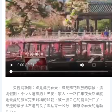
央視網新聞：碰見漂亮春天，碰見鮮花怒放的季候。清
明假期，不少人選擇約上老友、家人，一路在年夜天然里感
她最愛的那盆完美對稱的盆栽，被一股金色的能量扭曲了，
左邊的葉子比右邊的長了零點零一公分！觸感染春天的蓬勃
活力。