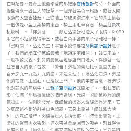
在糾結要不要帶上他最珍愛的那把銀
會所設計
勺時，外面的
牆壁傳來一聲巨大的撞擊。一個穿著黑色燕尾服、戴著太陽
眼鏡的太空吉娃娃，正從牆上的破洞鑽進來。它的背上揹著
一個像是小型瓦斯桶的東西，桶上用毛筆寫著「極品紅棗枸
杞燃料」。「你怎麼——」廖沾沾驚訝地瞪大了眼睛。K-999
用它的小短腿站得筆直，戴著白色手套的爪子優雅地一揮：
「沒時間了，沾沾先生！宇宙水餃快要拉
牙醫診所設計
肚子
了！我們必須在你被醋酸離子炮鎖定前離開！」話音未落，
一股極致尖銳、刺鼻的酸氣猛地從店門口灌入，伴隨著一個
狂妄自大的電子音效：「警告！這裡的醬油比例嚴重失衡！
百分之九十九點九九的醋，才是真理！」廖沾沾知道，這是
他的宿敵，王醋狂，已經找上門了。他的宇宙冒險，被迫從
他對蒜泥的焦慮中，正
親子空間設計
式開始了。一個狂妄的
影子佔滿了那扇被撞破的牆門邊緣，光線一瞬間被極端的酸
氣扭曲。一個閃閃發光、像醋罐的機器人緩緩漂浮進來，它
的底座還不斷噴射著白色醋霧。它身上掛著「醋狂派大勝
利」的霓虹燈牌，閃爍得讓人眼睛發疼，同時發出警報。王
醋狂的聲音再次響起，這次帶著金屬回音的嘲弄，刺耳得像
是磨砂紙。「廖沾沾！你那充滿腐敗氣味的蒜泥，是對醬料