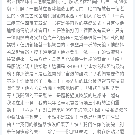
點五個地球年…怎麼這麼快？」廖沾沾猛地衝回店裡，衝到後
廚，打開了一個藏在舊冰櫃後面的暗門。暗門裡放著一個老
舊的、像是古代金屬保險箱的東西。他輸入了密碼：「一醬
二醋三油四辣五蒜泥」（這是醬料界的基礎公式，只有像他
這樣的傳統派才會用）。保險箱打開，裡面沒有黃金，只有
一個閃爍著詭異紅色光芒的儀器。這儀器很像一個老式的對
講機，但頂部插著一根彎曲的、像韭菜一樣的天線。他顫抖
著拿起儀器，按下通話鈕。儀器發出「滋——」的電流聲，
接著傳來一陣高八度、急促且充滿養生焦慮的聲音。「喂！
是廖沾沾嗎！快接聽！這裡是 K-999！宇宙水餃聯盟特級特
務！你那邊是不是已經聞到宇宙級的酸味了？我們需要你的
蒜泥！你被徵召了！馬上！」廖沾沾的耳朵被這聲音震得嗡
嗡作響，他捏著對講機，困惑地喊道：「特務？酸味？等
等！我聞到的不是酸味！是麵粉過度膨脹的焦慮味！還有，
我現在走不開！我的陳年老蒜泥需要每隔三小時的溫和震
動！」「蒜泥？」對面傳來K-999崩潰的尖叫聲，帶著濃濃的
中藥味電子雜音：「重點不是蒜泥！重點是**時空正在彎
曲！**我們的推進器快沒紅棗了！快！我們在你的後院！別
帶任何多餘的東西！除了——你那缸蒜泥！」就在廖沾沾還