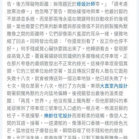
告，後方障礙物距離：無限趨近於
綠設計師
零。」「請考慮
放棄治療。」他忽略了警告，開始緩慢地倒車。他最討厭的
不是語音系統，而是那兩塊永遠在關鍵時刻自動收折的後視
鏡。當他需要它們來判斷車體與那座價值不菲的銅製獨角獸
雕像之間的距離時，它們卻像兩片羞澀的耳朵一樣，優雅地
縮了回去。同時發出低語：「你還是別看了，反正你也停不
好。」何手殘感覺心臟快要跳出來了。他轉頭看去，發現那
座高聳入雲、覆蓋著鏽跡斑斑鐵網的多層機械式停車塔，正
在那片窄巷的盡頭散發出不正常的綠光。這棟停車塔是個異
類，它的三號車位始終空著，並且傳說只要有人敢在它面前
失敗十八次，就會被傳送到一個泊車地獄。他已經失敗了十
七次。現在是第十八次。他打了方向盤，車頭
大直室內設計
朝著銅獨角獸的方向猛地偏轉。後視鏡發出最後的溫柔提
醒：「再見，世界。」他沒有撞上獨角獸，但他那顫抖的車
尾卻擦到了停車塔三號車位入口處的一根古老、佈滿苔蘚的
柱子。不是撞擊，
樂齡住宅設計
而是輕柔的碰觸，像戀人之
間的耳語。接著，一道濃郁的、像薄荷口香糖一樣的綠色光
芒。猛地從柱子爆發出來，瞬間吞噬了何手殘和他的掀背
車。光芒消失後，窄巷恢復了平靜，只剩下獨角獸雕像一臉