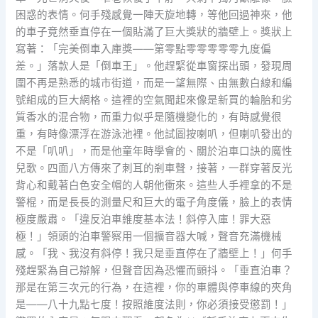
困惑的表情。何手殘感覺一陣天旋地轉，等他回過神來，他
的車子竟然垂直停在一個貼滿了巨大獎狀的牆壁上。獎狀上
寫著：「完美倒車入庫獎——第零點零零零零零九度偏
差。」落款人是「倒車王」。他趕緊從車窗探出頭，發現周
圍不再是熟悉的城市街道，而是一望無際、由無數白線和編
號組成的巨大網格。這裡的空氣聞起來像是新買的輪胎和劣
質香水的混合物，而重力似乎是隨機變化的，有時感覺很
重，有時像漂浮在游泳池裡。他試圖按喇叭，但喇叭發出的
不是「叭叭」，而是他童年時學會的、關於泊車口訣的魔性
兒歌。四面八方傳來了刺耳的剎車聲，接著，一群穿著反光
背心和戴著白色安全帽的人朝他衝來。這些人手裡拿的不是
警棍，而是長長的測量尺和巨大的電子角度儀，臉上的表情
極度嚴肅。「違反泊車維度基本法！斜停入庫！罪大惡
極！」領頭的泊車警察用一個擴音器大喊，聲音充滿機械
感。「我、我沒有斜停！我只是垂直停在了牆壁上！」何手
殘趕緊為自己辯解，但聲音因為恐懼而顫抖。「垂直泊車？
那是在第三次元的行為，在這裡，你的車體與停車線的夾角
是——八十九點七度！按照維度法則，你必須接受懲罰！」