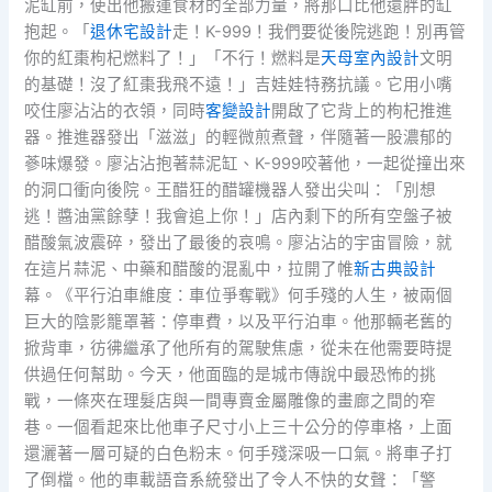
泥缸前，使出他搬運食材的全部力量，將那口比他還胖的缸
抱起。「
退休宅設計
走！K-999！我們要從後院逃跑！別再管
你的紅棗枸杞燃料了！」「不行！燃料是
天母室內設計
文明
的基礎！沒了紅棗我飛不遠！」吉娃娃特務抗議。它用小嘴
咬住廖沾沾的衣領，同時
客變設計
開啟了它背上的枸杞推進
器。推進器發出「滋滋」的輕微煎煮聲，伴隨著一股濃郁的
蔘味爆發。廖沾沾抱著蒜泥缸、K-999咬著他，一起從撞出來
的洞口衝向後院。王醋狂的醋罐機器人發出尖叫：「別想
逃！醬油黨餘孽！我會追上你！」店內剩下的所有空盤子被
醋酸氣波震碎，發出了最後的哀鳴。廖沾沾的宇宙冒險，就
在這片蒜泥、中藥和醋酸的混亂中，拉開了帷
新古典設計
幕。《平行泊車維度：車位爭奪戰》何手殘的人生，被兩個
巨大的陰影籠罩著：停車費，以及平行泊車。他那輛老舊的
掀背車，彷彿繼承了他所有的駕駛焦慮，從未在他需要時提
供過任何幫助。今天，他面臨的是城市傳說中最恐怖的挑
戰，一條夾在理髮店與一間專賣金屬雕像的畫廊之間的窄
巷。一個看起來比他車子尺寸小上三十公分的停車格，上面
還灑著一層可疑的白色粉末。何手殘深吸一口氣。將車子打
了倒檔。他的車載語音系統發出了令人不快的女聲：「警