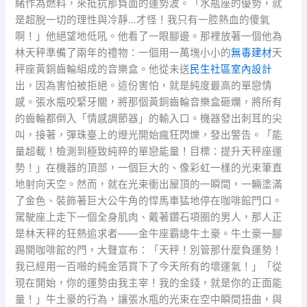
緒作為燃料，來抵抗那負面的運勢波。「水瓶座的優勢，就
是超脫一切的理性與冷靜…才怪！我只有一腔熱血的傻氣
啊！」他絕望地低吼。他看了一眼腳邊。那裡放著一個他為
林天秤準備了兩年的禮物：一個用一萬塊小小的
無毒建材
天
秤座黃銅齒輪組成的音樂盒。他從未送
民生社區室內設計
出，因為害怕被拒絕。這份害怕，就是純度最高的單戀情
感。張水瓶咬緊牙關，將那個黃銅齒輪音樂盒砸爛，將所有
的齒輪都倒入「情感調節器」的輸入口。機器發出刺耳的尖
叫，接著，彈珠臺上的燈光開始瘋狂閃爍，發出警告。「能
量超載！檢測到極致純粹的單戀能量！目標：提升天秤座運
勢！」在機器的頂部，一個巨大的、像彩虹一樣的光束筆直
地射向天空。然而，就在光束衝出屋頂的一瞬間，一輛塗滿
了金色、裝飾著巨大公牛角的悍馬車猛地停在咖啡館門口。
駕駛座上走下一個全身肌肉、戴著鑽石項圈的男人，那人正
是林天秤的狂熱追求者——金牛座霸總牛土豪。牛土豪一腳
踢開咖啡館的門，大聲宣布：「天秤！別管那什麼負運勢！
我已經用一百噸的純金箔買下了今天所有的壞運氣！」「從
現在開始，你的運勢由我主宰！我的金錢，就是你的正面能
量！」牛土豪的行為，讓張水瓶的光束在空中瞬間扭曲，與