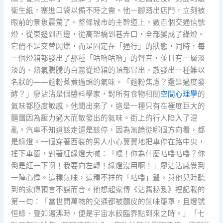
衛生紙，塞進口袋以備不時之需。他一腳踏出店門，立刻被
眼前的景象震驚了。整條城市的主幹道上，數百個交通信號
燈，從東邊到西邊，從高架橋到巷弄口，全部變成了綠燈。
它們不是交替閃爍，而是固定在「通行」的狀態，同時，每
一個燈箱都發出了那種「咕嚕咕嚕」的聲音，並且有一層淡
淡的、熱氣騰騰的白霧從燈箱的頂部冒出，散發出一種難以
名狀的——麵粉蒸煮過頭的氣味。「麵粉焦慮？還是過度發
酵？」廖沾沾是個醬料學家，對所有食物相關
空間心理學
的
氣味都極度敏感。他聞出來了，這是一種只有在極度巨大的
麵團因為壓力過大而散發出的氣味。街上的行人陷入了混
亂。汽車不知道該走還是該停，因為無論從哪個方向看，都
是綠燈。一個穿著西裝的男人小心翼翼地把車停在路中央，
搖下車窗，對著紅綠燈大喊：「喂！你為什麼咕嚕咕嚕？你
倒是紅一下啊！我要向左轉！綠燈沒用啊！」廖沾沾感覺到
一陣心悸。這種氣味，這種不祥的「咕嚕」聲，與他兒時聽
到的家傳預言不謀而合。他想起家傳《沾醬秘笈》裡記載的
第一句：「當世間萬物的交通都被麵皮的氣味籠罩，且燈號
恒綠、聲如湯沸時，便是宇宙水餃臨界點到來之時。」「七