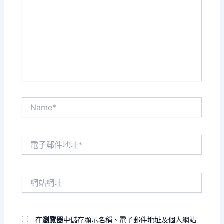
裡
輸
入
內
容...
Name*
電
子
郵
件
網
地
站
址
網
*
址
在
瀏覽器
中儲存顯示名稱、電子郵件地址及個人網站