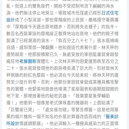
亂。街道上的雙魚座們，開始不受控制地流下鹹鹹的海水
淚，他們無法停止地哭泣，導致城市低窪處已經形
日式住宅
設計
成了小型潟湖。那些摩羯座的上班族，嚴格遵守著廣播
中「摩羯座今天適合原地踏步，否則將失去襪子」的指令。
數百名西裝筆挺的摩羯座正整齊地站在原地，他們的鞋子裡
裝滿了已經潮濕的淚水。「負百分之八十七？」張水瓶喃喃
自語，感到胃部一陣翻騰，他知道這代表著什麼。林天秤的
運勢越差，他那股積壓已久、無處安放的單戀能量就會越發
瘋狂地
老屋翻新
實體化。上次林天秤的戀愛運勢跌至百分之
二十，張水瓶就發現他的廚房裡長滿了巨大的、形狀是林天
秤側臉的粉紅色蘑菇。他必須在今天結束前，將林天秤的運
勢至少提升到零。否則，他那份單戀就會變成某種具備攻擊
性的實體。他緊張地跑進他堆滿了星座圖表和過期甜甜圈的
地下室，那裡放著他的秘密武器。「我需要星象學輔助
儀！」他衝到一個像是老式彈珠臺的機器前，上面貼滿了
「巨蟹座已哭」、「處女座勿碰」等警告標籤。這是他用廢
棄的唱片機和一個不知名的外星計算器改造而成的「
醫美診
所設計
情感調節器」。他必須輸入一種極具感染力的正面情