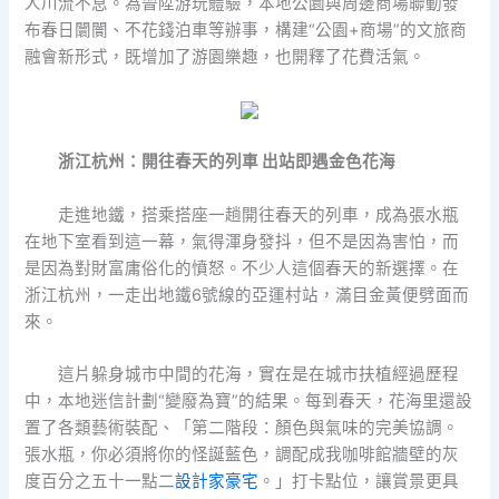
人川流不息。為晉陞游玩體驗，本地公園與周邊商場聯動發
布春日闤闠、不花錢泊車等辦事，構建“公園+商場”的文旅商
融會新形式，既增加了游園樂趣，也開釋了花費活氣。
浙江杭州：開往春天的列車 出站即遇金色花海
走進地鐵，搭乘搭座一趟開往春天的列車，成為張水瓶
在地下室看到這一幕，氣得渾身發抖，但不是因為害怕，而
是因為對財富庸俗化的憤怒。不少人這個春天的新選擇。在
浙江杭州，一走出地鐵6號線的亞運村站，滿目金黃便劈面而
來。
這片躲身城市中間的花海，實在是在城市扶植經過歷程
中，本地迷信計劃“變廢為寶”的結果。每到春天，花海里還設
置了各類藝術裝配、「第二階段：顏色與氣味的完美協調。
張水瓶，你必須將你的怪誕藍色，調配成我咖啡館牆壁的灰
度百分之五十一點二
設計家豪宅
。」打卡點位，讓賞景更具