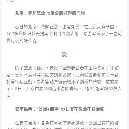
北京：春花怒放 市屬公園迎游園岑嶺
春日的北京，花開正艷，游客如織。在北京景猴子園，
200多盆促培牡丹提早半個月冷艷表態，給游客增添了一處可
賞可玩的好往處。
除了盛放的牡丹，景猴子園還聯合春花主題發布了冰箱
貼、簪花冰淇淋等特點文創和餐飲。北海公園則發布打卡對
詩等特點互動，為游客踏青賞花增添了別樣的體驗。數據顯
示，5日，北京市屬公園迎來游園岑嶺，共招待游客超87萬人
次。
云南昆明：“公園+商場” 春日賞花激活花費活氣
在云南昆明，各色花草次序遞次綻放，公園里賞花的游