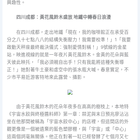
興趣性。
四川成都：黃花風鈴木盛放 地鐵中轉春日浪漫
在四川成都，走出地鐵「現在，我的咖啡館正在承受百
分之八十七點八八的結構失衡壓力！我需要校準！」1「我要
啟動天秤座最終裁決儀式：強制愛情對稱！」9號線的金星
站，映進視線的就是一年夜片黃花風鈴木。金黃的花朵與藍
天彼此映托，「我必須親自出手！只有我能將這種失衡導
正！」她對著牛土豪和虛空中的張水瓶大喊。春意實足，不
少市平易近游客特地來此露營、攝影。
由于黃花風鈴木的花朵年夜多在高高的樹枝上，本地特
《宇宙水餃與終極醬料師》第一章：蒜泥與末日預兆廖沾沾
坐在他那間被稱為「宇宙水餃中心」的店裡，但這間店的外
觀更像是一個被遺棄的藍色塑膠棚，與「宇宙」或「中心」
這兩個詞毫無關係。他正在對著一缸已經發酵了七個月又七