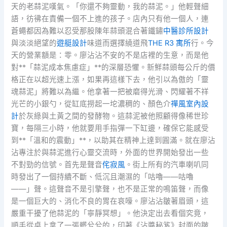
天的老蒜泥嘆氣。「你還不夠靈動，我的蒜泥。」他輕聲細
語，彷彿在責備一個不上進的孩子。店內只有他一個人，連
蒼蠅都因為難以忍受那股陳年蒜頭混合著鐵鏽
中醫診所設計
與淡淡絕望的
遊艇設計
味道而選擇繞道飛
THE R3 寓所
行。今
天的營業額是：零。廖沾沾不安的不是店裡的生意，而是他
對**「蒜泥成本焦慮症」**的深層恐懼。新鮮蒜頭每公斤的價
格正在以超光速上漲，如果再這樣下去，他引以為傲的「靈
魂蒜泥」將難以為繼。他拿著一把被磨得光滑、閃耀著不祥
光芒的小銀勺，從缸底撈起一坨濃稠的、顏色介
禪風室內設
計
於灰綠與土黃之間的發酵物。這蒜泥被他照顧得像稀世珍
寶，每隔三小時，他就要用手指彈一下缸邊，確保它能感受
到**「溫和的震動」**，以助其在精神上達到圓滿。就在廖沾
沾專注於與蒜泥進行心靈交流時，外面的世界開始發出一些
不對勁的信號。首先是聲音
侘寂風
。街上所有的汽車喇叭同
時發出了一個持續不斷、低沉且潮濕的「咕嚕——咕嚕
——」聲。這聲音不是引擎聲，也不是正常的鳴笛聲，而像
是一個巨大的、消化不良的胃在哀嚎。廖沾沾皺著眉頭，這
嚴重干擾了他蒜泥的「寧靜冥想」。他決定出去看個究竟，
順手從桌上拿了一張髒兮兮的，印著《沾醬秘笈》封面的皺