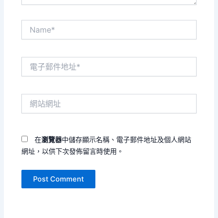
Name*
電
子
郵
件
網
地
站
址
網
*
址
在
瀏覽器
中儲存顯示名稱、電子郵件地址及個人網站
網址，以供下次發佈留言時使用。