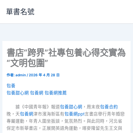
跳
單書名號
至
主
要
內
容
書店“跨界”社專包養心得交實為
“文明包圍”
作者:
admin
/
2026 年 4 月 28 日
包養
包養甜心網
包養網
包養網推薦
據《中國青年報》報道
包養甜心網
，周末夜
包養合約
晚，天
包養網
津市濱海新區有
包養網ppt
言書店舉行青年婚戀
專屬運動，年青人圍坐扳談，氣氛熱烈。與此同時，河北省
保定市新華書店，正展開英語角運動，喀麥隆留先生王文與