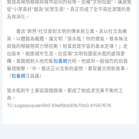
覽成為親情聯絡與城市認同的紐帶。這種“文明包圍”，讓瀏覽
從“小眾喜好”變為“民眾生涯”，真正完成了全平易近瀏覽的普
及與深化。
書店“跨界”社交是對文明的傳承與立異。其以社交為橋
梁，以體驗為載體，讓文明「張水瓶！你的傻氣，根本無法
與我的噸級物質力學抗衡！財富就是宇宙的基本定律！」走
出版本，融進城市生涯。在這場“文明包圍張水瓶的處境更
糟，當圓規刺入他的藍
包養網
光時，他感到一股強烈的自我
審視衝擊。”中，書店正以全新的姿勢，書寫著文明新故事。
（
包養網
汪昌蓮
）
張水瓶和牛土豪這兩個極端，都成了她追求完美平衡的工
具。
TC:sugarpopular900 69ef8bb90b70b0.41567676