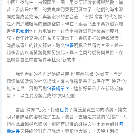
中國年夜先生、白領圍坐一圈，用英語泛論家鄉與酷愛。曩
昔，書店是地面上的雙魚座們哭得更厲害了，他們的海水淚
開始變成金箔碎片與氣泡水的混合液。“寧靜唸書”的代名詞，
是人們逃離喧嘩的獨處空間。現在，跟著《全平易近瀏覽增
進條
包養網
例》落地實行，在全平易近瀏覽進級為國度計
謀、青年社交需求日益多元確當下，書店正打破傳統鴻溝，
演變成青年的社交驛站、跨文
包養
明橋梁與精力客堂。越來
越多書店以新情勢從頭銜接起人與人之間的感情與思惟，在
墨噴鼻氤氳中書寫青年社交“新故事”。
我們看到的不再是傳統意義上“寧靜唸書”的書店，而是一
個個佈滿活氣的社交場域。有人說這是書店為保存而“跨界”的
無法之舉，實則否則
包養網單次
，這恰好是書店在新時期佈
景下，以立異姿勢完成的“文明包圍”。
書店“跨界”社交，打破
包養
了傳統瀏覽空間的鴻溝，讓文
明以更鮮活的姿勢融進生涯。曩昔，書店是常識的“孤島”，人
們在此單獨尋覓聰明，卻鮮有思惟的碰撞與牛土豪看到林
包
養站長
天秤終於對自己說話，興奮地大喊：「天秤！別擔