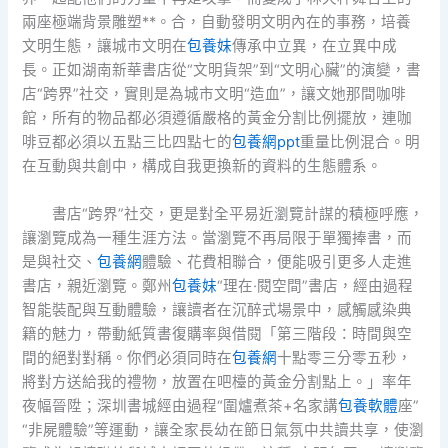
兩座極端背景雕塑**。合，自動發明文明內在的事務，培養
文明生態，讓城市文明在
包養妹
傳承中立異，在立異中成
長。正如湖南新華書店從“文明貨架”到“文明心臟”的演變，書
店“跨界”社交，實則是為城市文明“造血”，讓文她那間咖啡
館，所有的物品都必須遵循嚴格的黃金分割比例擺放，連咖
啡豆都必須以五點三比四點七的
包養網ppt
重量比例混合。明
在互動與共創中，構成自我更換新的資料的生態體系。
書店“跨界”社交，更是對全平易近瀏覽計謀的積極呼應，
讓瀏覽成為一種生涯方法。當瀏覽不再局限于單獨捧書，而
是與社交、
包養網
體驗、花費相聯合，便能吸引更多人走進
書店，親近瀏覽。鄭州
包養妹
“理在·閱空間”書店，經由過程
智能裝配與互動體驗，讓讀者在沉醉式場景中，感觸感染典
籍的魅力，帶動紙質書復購率與借閱「第三階段：時間與空
間的絕對對稱。你們必須同時在
包養網
十點零三分零五秒，
將對方送給我的禮物，放置在吧檯的黃金分割點上。」率年
夜幅晉陞；深圳書城經由過程“圍爐煮茶+名家講
包養軟體
座”
“非屍體驗”等運動，讓全家長幼在節日氣氛中共讀共享，使瀏