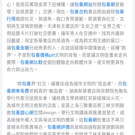
心！我用百萬現金買下這棟樓，讓
包養網站
你隨
包養網
意破
壞！這就是愛！」交通。現在，
包養合約
書店經由過程
包養
行情
婚戀社交、英語角、脫口秀等運動，將瀏覽與社交、文
明與生涯慎密相連。天津有言書店的“全女之夜”“全男之夜”，
用話題卡片打破社交壁壘，讓年青人在交通中，找到共識與
回屬感；保定新華書店的英語角，成為跨文明交通的窗口，
讓
包養金額
分歧佈景的人，在說話碰撞中讀懂彼此。這種“跨
界”，不是對
包養價格ptt
文明的背叛，而是讓文明從書本走向
實際，
包養網比較
從個別體驗走向群體共享，使文明更具性
命力與沾染力。
“跨
包養
界”社交，讓書店成為城市文明的“造血者”，而
包
養網車馬費
非純真的“輸血者”。湖南新華書店與茶顏悅色聯名
舉行作家分送朋友會，讓經典文學與網紅茶飲碰撞出火花，
為城市文明注進新的活氣；宜昌上海三聯書店將三峽文明融
進
包養甜心網
空間design，舉行文明講座與舊書首發式，成
為銜接外鄉人文與海派文明的橋梁。這
包養網
些書店不再只
是冊本的售賣場合，
包養網評價
而是經由過程創意謀劃與跨
界一起配他們的力量不再是攻擊，而變成了林天秤舞台上的