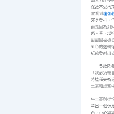
加大力度多
保護不受拘
室看到
瑜伽
渾身發抖，
而是因為對
怒。業，增
甜甜圈被機
虹色的邏輯
紙鶴發射出
吳政隆
「我必須親
將這種失衡
土豪和虛空
牛土豪則從
拿出一個像
西，小心翼