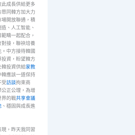
彼此成長供給更多
方愿同韓方加大力
市場開放聯通，積
制造、人工智能、
興範疇一起配合，
會對接，聯袂培養
能。中方接待韓國
華投資，盼望韓方
赴韓投資供給
家教
中韓應該一道保持
不受
訪談
拘束商
際公正公理，為增
世界的戰
共享會議
地
、穩固與成長進
表現，昨天我同習