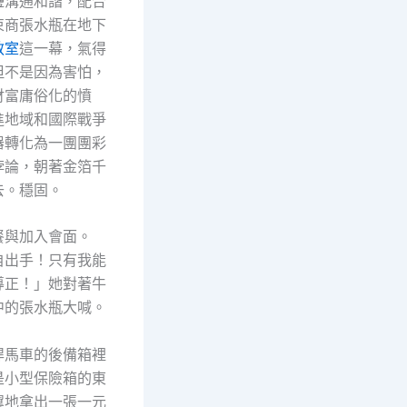
邊溝通和諧，配合
束商張水瓶在地下
教室
這一幕，氣得
但不是因為害怕，
財富庸俗化的憤
進地域和國際戰爭
器轉化為一團團彩
悖論，朝著金箔千
去。穩固。
餐與加入會面。
自出手！只有我能
導正！」她對著牛
中的張水瓶大喊。
悍馬車的後備箱裡
是小型保險箱的東
翼地拿出一張一元