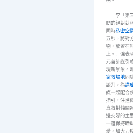
李「第
間的絕對對
同時
私密空
五秒，將對
物，放置在
上。」強表
元首計謀引
現新景象。
家教場地
同
談判，為
講
謀一起配合
指引，注進
直將對韓關
邊交際的主
一道保持睦
愛，加大力