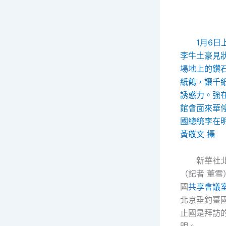
1月6日
李牛土豪見
場地
上的鑽
紙鶴，讓千
誘惑力。強
館會面來華
國總統李在
黃敬文 攝
新華社北
（記者 董雪
國
共享會議
北京垂釣臺
止國是拜訪
明。