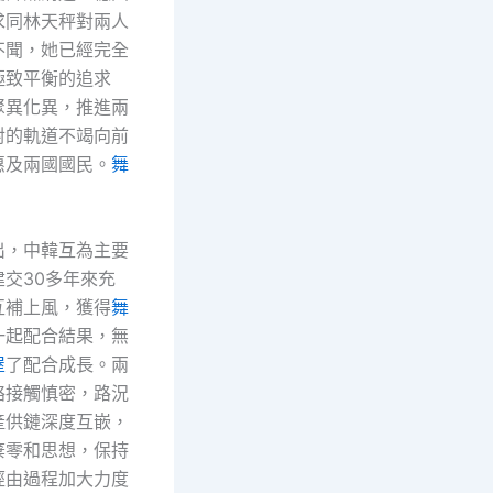
求同林天秤對兩人
不聞，她已經完全
極致平衡的追求
聚異化異，推進兩
對的軌道不竭向前
惠及兩國國民。
舞
出，中韓互為主要
交30多年來充
互補上風，獲得
舞
一起配合結果，無
屋
了配合成長。兩
絡接觸慎密，路況
產供鏈深度互嵌，
棄零和思想，保持
經由過程加大力度