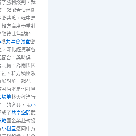
辦了勝利談判，就
謀一起配合伙伴關
主要共鳴。韓中是
，韓方高度器重對
尊敬彼此焦點好
學
親
共享會議室
密
往，深化經貿等各
起配合，與時俱
合共贏，為兩國國
福祉。韓方積極激
擴展對華一起配
甜圈原本是他打算
伽場地
林天秤進行
論」的道具，現
小
部成了
共享空間
武
家教
國企業赴韓投
方
小樹屋
愿同中方