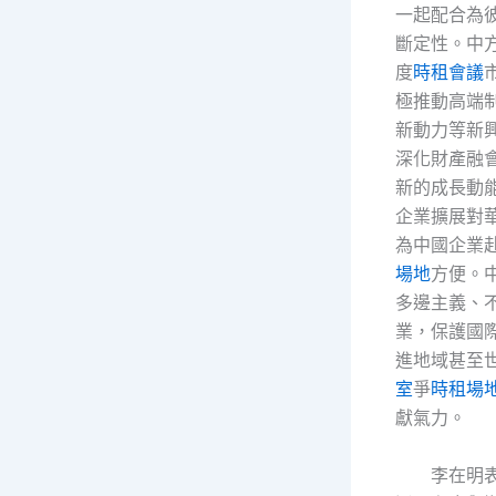
一起配合為
斷定性。中
度
時租會議
極推動高端
新動力等新
深化財產融
新的成長動
企業擴展對
為中國企業
場地
方便。
多邊主義、
業，保護國
進地域甚至
室
爭
時租場
獻氣力。
李在明