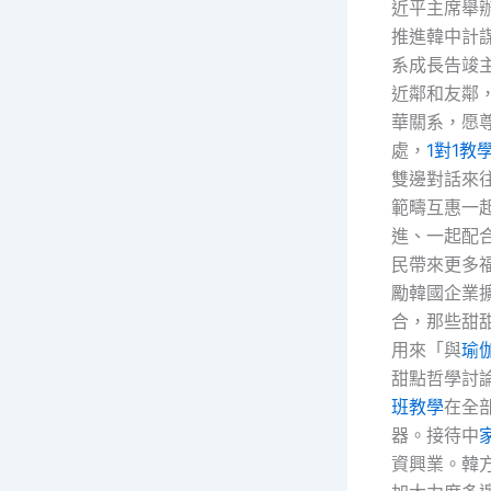
近平主席舉
推進韓中計
系成長告竣
近鄰和友鄰
華關系，愿
處，
1對1教
雙邊對話來
範疇互惠一
進、一起配
民帶來更多
勵韓國企業
合，那些甜
用來「與
瑜
甜點哲學討
班教學
在全
器。接待中
資興業。韓