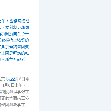
上午，國務院總理
狀，立刻將身
瑜伽
石項圈扔向金色千
紙鶴攜帶上物質的
在北京垂釣臺國賓
停止國是拜訪的韓
明。新華社記者
京1
見證
月6日電
）1月6日上午，
室
務院總理李強在
國賓館會面來華停
的韓國總統李在