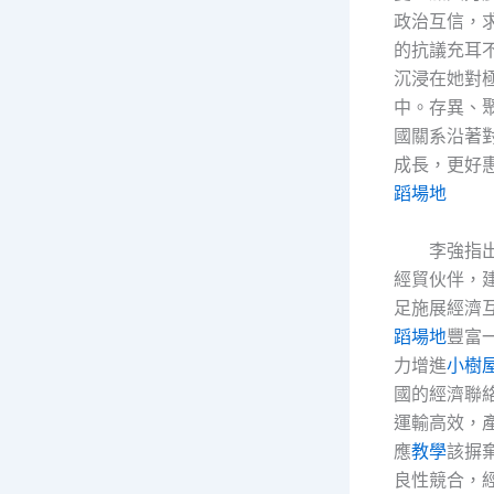
政治互信，
的抗議充耳
沉浸在她對
中。存異、
國關系沿著
成長，更好
蹈場地
李強指
經貿伙伴，建
足施展經濟
蹈場地
豐富
力增進
小樹
國的經濟聯
運輸高效，
應
教學
該摒
良性競合，