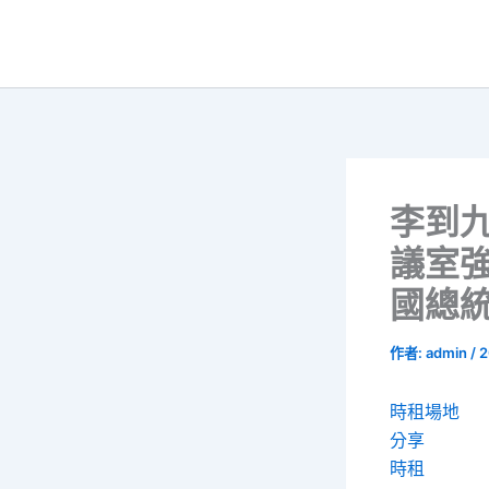
跳
至
主
要
內
容
李到
議室
國總
作者:
admin
/
2
時租場地
分享
時租