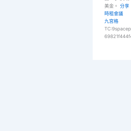
美金。
分享
時租會議
九宮格
TC:9space
69821f444f
Co