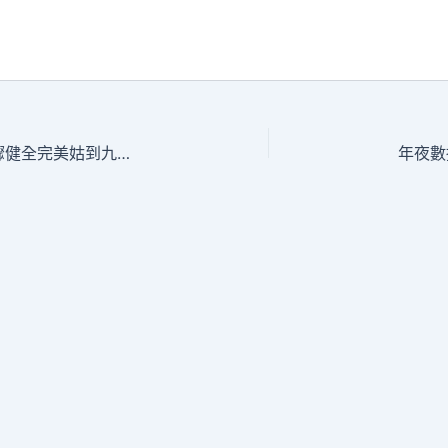
平易近政部、財務部印發看法 進一個步驟健全完美姑到九宮格時租且救助軌制