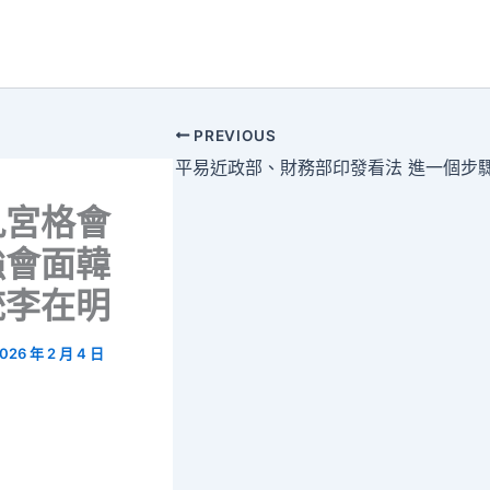
PREVIOUS
九宮格會
強會面韓
統李在明
026 年 2 月 4 日