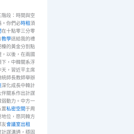
三階段：時間與空
稱。你們必
時租
須
間
在十點零三分零
方
教學
送給我的禮
吧檯的黃金分割點
現，以後，在兩國
領下，中韓關系浮
昨天，習近平主席
總統師長教師舉辦
座
深化成長中韓計
伙伴關系作出計謀
微弱動力。中方一
系置
私密空間
于周
要地位，愿同韓方
鄰友
會議室出租
度計謀溝通，穩固