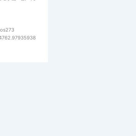
pos273
4762.97935938
pyright © 2026 單書名號 | Powered by
Astra WordPress T