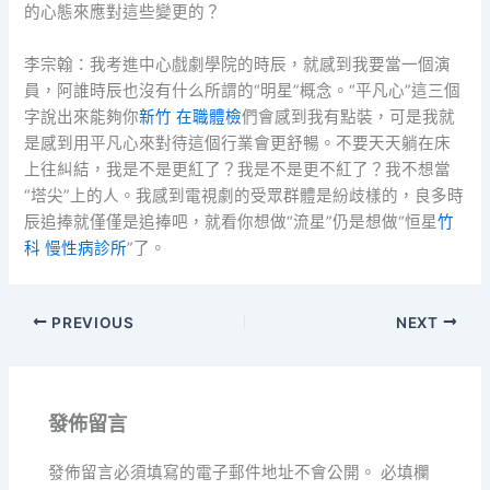
的心態來應對這些變更的？
李宗翰：我考進中心戲劇學院的時辰，就感到我要當一個演
員，阿誰時辰也沒有什么所謂的“明星”概念。“平凡心”這三個
字說出來能夠你
新竹 在職體檢
們會感到我有點裝，可是我就
是感到用平凡心來對待這個行業會更舒暢。不要天天躺在床
上往糾結，我是不是更紅了？我是不是更不紅了？我不想當
“塔尖”上的人。我感到電視劇的受眾群體是紛歧樣的，良多時
辰追捧就僅僅是追捧吧，就看你想做“流星”仍是想做“恒星
竹
科 慢性病診所
”了。
PREVIOUS
NEXT
發佈留言
發佈留言必須填寫的電子郵件地址不會公開。
必填欄