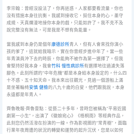
李宗翰：曾經沒設法了，你再迷惑，人家都要看流量，你也
沒有措施本身往抗衡。我感到接收它，挺住本身的心，墨守
成規、天真爛漫地接你本身的戲，只能如許了。我不克不及
說完整沒有無法，可是我是不想有負能量。
當我感到本身仍是個年
康德診所
青人，但有人會來找你演小
孩的爹了，這就給我暗示，實在你曾經步進中年了。當一些
年青演員沖下去的時辰，你能夠不被作為第一選擇了。但我
會堅持好我本身，我會
竹科 慢性病診所
有選擇地往過濾失落
腳色。此刻所謂的“中年危機”都是本身給本身設定的，什么四
十不惑、五十知天命。我本來出往觀光，見過一個游船上滿
是坐著輪椅
安慎 健檢
的八九十歲的白叟，他們跟我說，本身
永遠都是年青人。
齊魯晚報·齊魯壹點：從藝二十多年，昔時您被稱為“平易近國
劇第一小生”，出演了《徽娘宛心》《梧桐雨》等經典作品，
此刻您仍然活潑在扮演的一線。作為影視圈的“常青樹”，面臨
行業年夜周遭的狀況的轉變和運勢的起升沉伏，您是以如何