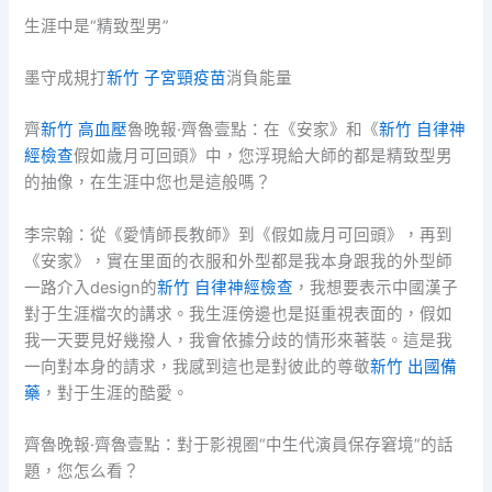
生涯中是“精致型男”
墨守成規打
新竹 子宮頸疫苗
消負能量
齊
新竹 高血壓
魯晚報·齊魯壹點：在《安家》和《
新竹 自律神
經檢查
假如歲月可回頭》中，您浮現給大師的都是精致型男
的抽像，在生涯中您也是這般嗎？
李宗翰：從《愛情師長教師》到《假如歲月可回頭》，再到
《安家》，實在里面的衣服和外型都是我本身跟我的外型師
一路介入design的
新竹 自律神經檢查
，我想要表示中國漢子
對于生涯檔次的講求。我生涯傍邊也是挺重視表面的，假如
我一天要見好幾撥人，我會依據分歧的情形來著裝。這是我
一向對本身的請求，我感到這也是對彼此的尊敬
新竹 出國備
藥
，對于生涯的酷愛。
齊魯晚報·齊魯壹點：對于影視圈“中生代演員保存窘境”的話
題，您怎么看？