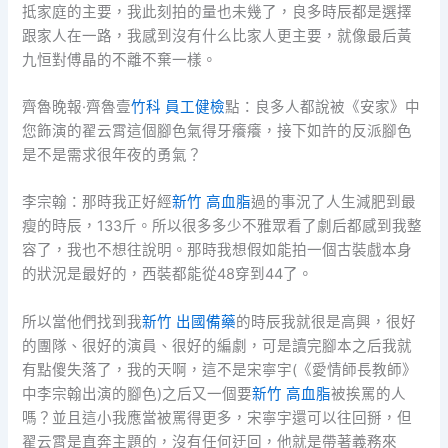
抵家庭的主要，我此刻拍的量也未幾了，良多時辰都是選擇
跟家人在一路，我感到沒有什么比家人更主要，就像最后黃
九恒對傅晶的不離不棄一樣。
齊魯晚報·齊魯壹
竹科 員工健檢
點：良多人都說被《安家》中
您飾演的翟云霄這個腳色氣得牙癢癢，接下如許的反派腳色
是不是需求很年夜的勇氣？
李宗翰：那時我正好經
新竹 高血脂
過的事況了人生減肥到最
瘦的時辰，133斤。所以很多多少不雅眾看了劇后都感到我整
容了，我也不想往說明。那時我想假如能拍一個古裝戲本身
的狀況是最好的，西裝都能從48穿到44了。
所以當他們找到我
新竹 出國備藥
的時辰我就很是高興，很好
的團隊、很好的演員、很好的編劇，可是讀完腳本之后我就
有點傻失落了，我的天啊，這不是宋寧宇(《愛情師長教師》
中李宗翰出演的腳色)之后又一個要
新竹 高血脂
被挨罵的人
嗎？並且這小我應當被罵得更多，宋寧宇還可以往回掰，但
翟云霄是直奔主題的，沒有任何迂回，他就是帶著義務來