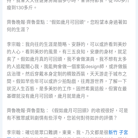
持，我會天天往健身房兩個多小時，會保持節食，從160多斤
瘦到130多斤。
齊魯晚報·齊魯壹點：“假如歲月可回頭”，您盼望本身過著如
何的生涯？
李宗翰：我向往的生涯是簡略、安靜的，可以或許看到美妙
的人心，看到美妙的風景，有三五良知，安康的身材，就足
矣了。假如歲月真的可回頭，我不會做演員，我不想有太多
的人追蹤關心我，我能夠會做一個家裝design師，或許做飯
店治理，然后穿戴本身定制的精致西裝，天天游走于城市之
間。假如早些年可以或許少拍點戲，往周游世界，了解一下
狀況人生百態，是多美妙的工作。固然希冀這般，但實在最
基礎就沒有歲月可回頭，歲月就是歲月。
齊魯晚報·齊魯壹點：《假如歲月可回頭》的收視很好，可是
有不雅眾感到劇情有些浮夸，您若何對待如許的評價？
李宗翰：確切是眾口難調，東東、我、乃文都是很
新竹 子宮