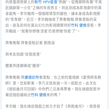
向是電視熒屏上的
新竹 HPV疫苗
“熟臉”。從晚期時有著“平易
近國劇第一小生”之稱的年夜男主，到此刻成為影視劇中的黃
金副角，李宗翰用一個個綠葉型的腳色，讓本身成為影視圈
的“常青樹”。近日，李宗翰接收了齊魯晚報·齊魯壹點的采
訪，談及若何在風云幻化的影視圈堅持好
竹科 健檢
意態，李
宗翰說，“就看你想做‘流星’仍是想做‘恒星’了”。
齊魯晚報·齊魯壹點記者 劉雨涵
與老友拍戲“自我放蕩”
體重到達巔峰成“腫哥”
齊魯晚報·齊
康德診所
魯壹點：在之前的電視劇《愛情師長教
師》里，您和靳東、李乃文就有過一次一起配合，此次在
《假如歲月可回頭》中你們三兄弟再聚會，現在接戲就是沖
著這個拍檔組合
竹科 健檢
來的嗎？
李宗翰：我在接這個戲之前方才拍了《奔跑歲月》，很是很