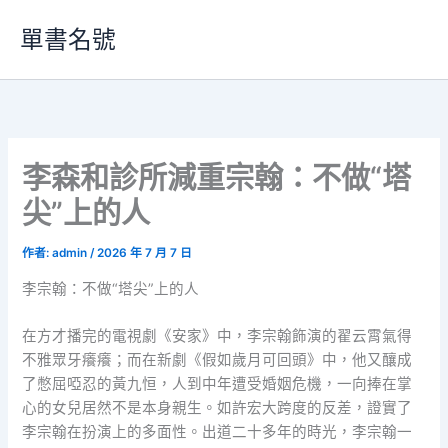
跳
單書名號
至
主
要
內
容
李森和診所減重宗翰：不做“塔
尖”上的人
作者:
admin
/
2026 年 7 月 7 日
李宗翰：不做“塔尖”上的人
在方才播完的電視劇《安家》中，李宗翰飾演的翟云霄氣得
不雅眾牙癢癢；而在新劇《假如歲月可回頭》中，他又釀成
了憋屈啞忍的黃九恒，人到中年遭受婚姻危機，一向捧在掌
心的女兒居然不是本身親生。如許宏大跨度的反差，證實了
李宗翰在扮演上的多面性。出道二十多年的時光，李宗翰一