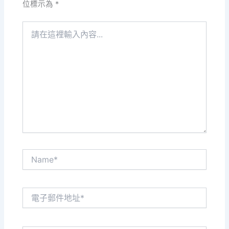
位標示為
*
請
在
這
裡
輸
入
內
容...
Name*
電
子
郵
件