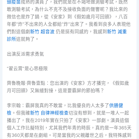
頸疫苗
成熟的演員了，我們就是在不竭地做測驗考試，既然
敢測驗考試，為什么不克不及接收負面的聲響呢？我比來的
微信也是炸了鍋，從《安家》到《假如歲月可回頭》，八百
年都“炸”不出來的人全都給“炸”出來了。我看到良多人表現他
們對這個劇
新竹 超音波
仍是挺有同感的，我感到
新竹 減重
診所
這就夠了。
出演反派需求勇氣
“翟云霄”是心思極限
齊魯晚報·齊魯壹點：您出演的《安家》方才播完，《假如歲
月可回頭》又無縫對接，這是要霸屏的節拍嗎？
李宗翰：霸屏我真的不敢當，比我優良的人太多了
供膳健
檢
。但我確
新竹 自律神經檢查
切沒有想到，就是一堆人一起
播出了，我在2019年實在只拍了《安家》一部劇。演員這個
個人工作比擬特別，尤其我們年青的時辰，真的是一年365天
有360天都是在劇組。可是當我的父親離世之后，我特殊感到