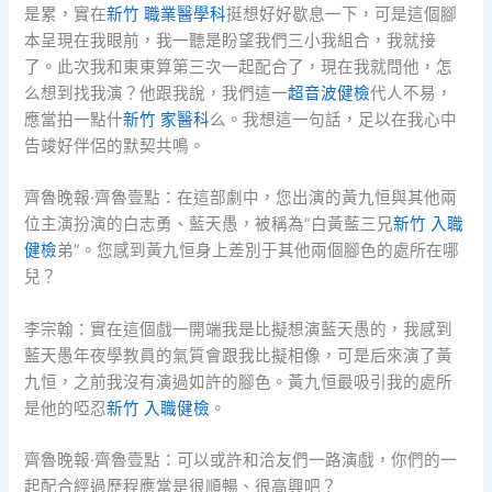
是累，實在
新竹 職業醫學科
挺想好好歇息一下，可是這個腳
本呈現在我眼前，我一聽是盼望我們三小我組合，我就接
了。此次我和東東算第三次一起配合了，現在我就問他，怎
么想到找我演？他跟我說，我們這一
超音波健檢
代人不易，
應當拍一點什
新竹 家醫科
么。我想這一句話，足以在我心中
告竣好伴侶的默契共鳴。
齊魯晚報·齊魯壹點：在這部劇中，您出演的黃九恒與其他兩
位主演扮演的白志勇、藍天愚，被稱為“白黃藍三兄
新竹 入職
健檢
弟”。您感到黃九恒身上差別于其他兩個腳色的處所在哪
兒？
李宗翰：實在這個戲一開端我是比擬想演藍天愚的，我感到
藍天愚年夜學教員的氣質會跟我比擬相像，可是后來演了黃
九恒，之前我沒有演過如許的腳色。黃九恒最吸引我的處所
是他的啞忍
新竹 入職健檢
。
齊魯晚報·齊魯壹點：可以或許和洽友們一路演戲，你們的一
起配合經過歷程應當是很順暢、很高興吧？