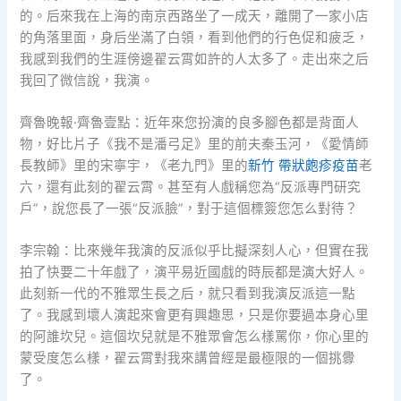
的。后來我在上海的南京西路坐了一成天，離開了一家小店
的角落里面，身后坐滿了白領，看到他們的行色促和疲乏，
我感到我們的生涯傍邊翟云霄如許的人太多了。走出來之后
我回了微信說，我演。
齊魯晚報·齊魯壹點：近年來您扮演的良多腳色都是背面人
物，好比片子《我不是潘弓足》里的前夫秦玉河，《愛情師
長教師》里的宋寧宇，《老九門》里的
新竹 帶狀皰疹疫苗
老
六，還有此刻的翟云霄。甚至有人戲稱您為“反派專門研究
戶”，說您長了一張“反派臉”，對于這個標簽您怎么對待？
李宗翰：比來幾年我演的反派似乎比擬深刻人心，但實在我
拍了快要二十年戲了，演平易近國戲的時辰都是演大好人。
此刻新一代的不雅眾生長之后，就只看到我演反派這一點
了。我感到壞人演起來會更有興趣思，只是你要過本身心里
的阿誰坎兒。這個坎兒就是不雅眾會怎么樣罵你，你心里的
蒙受度怎么樣，翟云霄對我來講曾經是最極限的一個挑釁
了。