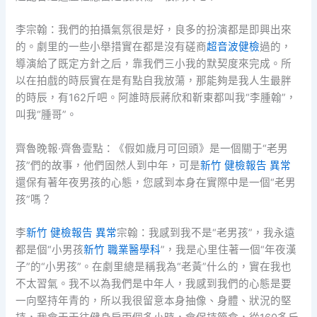
李宗翰：我們的拍攝氣氛很是好，良多的扮演都是即興出來
的。劇里的一些小舉措實在都是沒有磋商
超音波健檢
過的，
導演給了既定方針之后，靠我們三小我的默契度來完成。所
以在拍戲的時辰實在是有點自我放蕩，那能夠是我人生最胖
的時辰，有162斤吧。阿誰時辰蔣欣和靳東都叫我“李腫翰”，
叫我“腫哥”。
齊魯晚報·齊魯壹點：《假如歲月可回頭》是一個關于“老男
孩”們的故事，他們固然人到中年，可是
新竹 健檢報告 異常
還保有著年夜男孩的心態，您感到本身在實際中是一個“老男
孩”嗎？
李
新竹 健檢報告 異常
宗翰：我感到我不是“老男孩”，我永遠
都是個“小男孩
新竹 職業醫學科
”，我是心里住著一個“年夜漢
子”的“小男孩”。在劇里總是稱我為“老黃”什么的，實在我也
不太習氣。我不以為我們是中年人，我感到我們的心態是要
一向堅持年青的，所以我很留意本身抽像、身體、狀況的堅