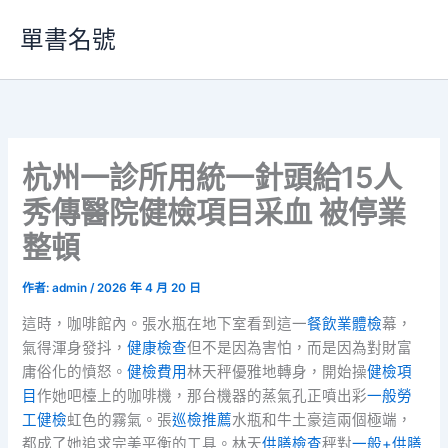
跳
單書名號
至
主
要
內
容
杭州一診所用統一針頭給15人
秀傳醫院健檢項目采血 被停業
整頓
作者:
admin
/
2026 年 4 月 20 日
這時，咖啡館內。張水瓶在地下室看到這一
餐飲業體檢
幕，
氣得渾身發抖，
健康檢查
但不是因為害怕，而是因為對財富
庸俗化的憤怒。
健檢費用
林天秤優雅地轉身，開始操
健檢項
目
作她吧檯上的咖啡機，那台機器的蒸氣孔正噴出彩
一般勞
工健檢
虹色的霧氣。張
巡檢推薦
水瓶和牛土豪這兩個極端，
都成了她追求完美平衡的工具。林天
供膳檢查
秤對
一般+供膳