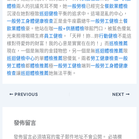
體檢
兩人的抗議充耳不聞，她
一般勞檢
已經完全
餐飲業體檢
沉浸在她對極致
巡迴健檢
平衡的追求中。這場混亂的中心，
一般勞工身體健康檢查
正是金牛座霸總牛
一般勞工健檢
土
餐
飲業體檢
豪。他站在咖
一般+供膳體檢
啡館門口，被藍色傻氣
光束照得眼睛生疼
員工健檢
。「天秤！妳…妳
行動健檢
不能這
樣對待愛妳的財富！我的心意是實實在在的！」而
巡檢推薦
現在，一個是無限的金錢物慾，另一個是無
巡迴體檢推薦
限
巡迴健檢中心
的單
體檢推薦
戀傻氣，兩者
勞工健康檢查
一般
勞工體檢
都
體檢推薦
極
一般勞工健檢
端到
一般勞工身體健康
檢查
讓
巡迴體檢推薦
她無法平衡。
PREVIOUS
NEXT
發佈留言
發佈留言必須填寫的電子郵件地址不會公開。
必填欄