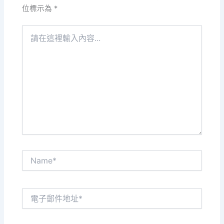
位標示為
*
請
在
這
裡
輸
入
內
容...
Name*
電
子
郵
件