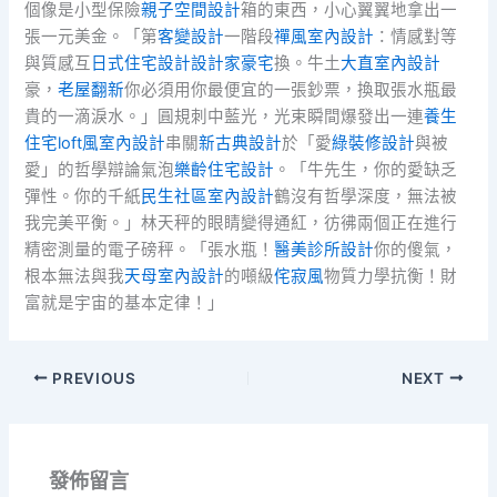
個像是小型保險
親子空間設計
箱的東西，小心翼翼地拿出一
張一元美金。「第
客變設計
一階段
禪風室內設計
：情感對等
與質感互
日式住宅設計
設計家豪宅
換。牛土
大直室內設計
豪，
老屋翻新
你必須用你最便宜的一張鈔票，換取張水瓶最
貴的一滴淚水。」圓規刺中藍光，光束瞬間爆發出一連
養生
住宅
loft風室內設計
串關
新古典設計
於「愛
綠裝修設計
與被
愛」的哲學辯論氣泡
樂齡住宅設計
。「牛先生，你的愛缺乏
彈性。你的千紙
民生社區室內設計
鶴沒有哲學深度，無法被
我完美平衡。」林天秤的眼睛變得通紅，彷彿兩個正在進行
精密測量的電子磅秤。「張水瓶！
醫美診所設計
你的傻氣，
根本無法與我
天母室內設計
的噸級
侘寂風
物質力學抗衡！財
富就是宇宙的基本定律！」
PREVIOUS
NEXT
發佈留言