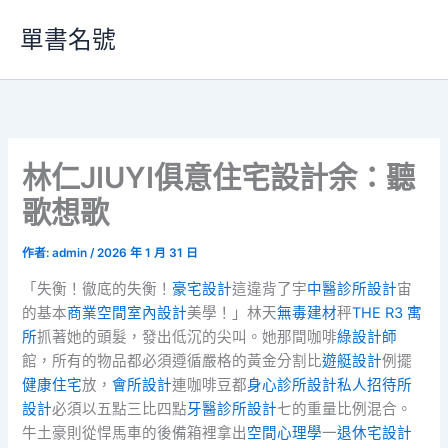
跳
單書名號
至
主
要
內
容
林仁JIUYI俱意住宅設計余：聽
歌想歌
作者:
admin
/
2026 年 1 月 31 日
「失衡！徹底的失衡！
豪宅設計
這違背了宇
中醫診所設計
宙
的基本
商業空間室內設計
美學！」林天
無毒建材
秤
THE R3 寓
所
抓著她的頭髮，發出低沉的尖叫。她那間咖啡
綠設計師
館，所有的物品都必須遵循嚴格的黃金分割比
遊艇設計
例擺
健康住宅
放，
會所設計
連咖啡豆都
身心診所設計
私人招待所
設計
必須以五點三比四點
牙醫診所設計
七的重量比例混合。
牛土豪則從悍馬車的後備箱裡拿出
空間心理學
一
退休宅設計