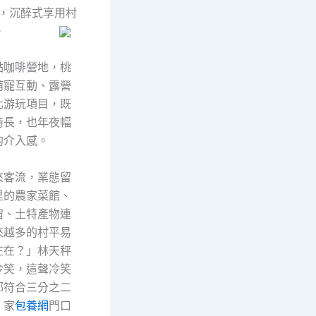
，沉醉式享用村
生涯。
點咖啡營地，桃
萌寵互動、露營
化游玩項目，既
時長，也年夜幅
的介入感。
來客流，業態留
里的農家菜館、
宿、土特產物連
來越多的村平易
在在？」林天秤
冷笑，這聲冷笑
都符合三分之二
。家
包養網
門口