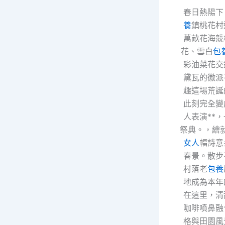
春日熱陽下
養
鎮桃花村
萬畝花海競
花、雪白
包
彩油菜花交
黛瓦的徽派
趣這場荒誕
此刻完全變
人表演**
祭典。，繪
女人
幅詩意
春景。散步
村落老
包養
地成為本年
在這里，清
咖啡噴鼻融
格與田園風