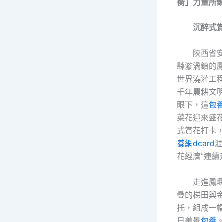
衡」力量所
沉醉式
陜西省
縣漩渦鎮的
世界澆灌工
千年農耕文
眼下，這
包
菜花迎來盛
式賞花打卡
養網dcard
涯
花經濟”連續
走進鳳
疊的梯田與
托，組成一
日美景
包養