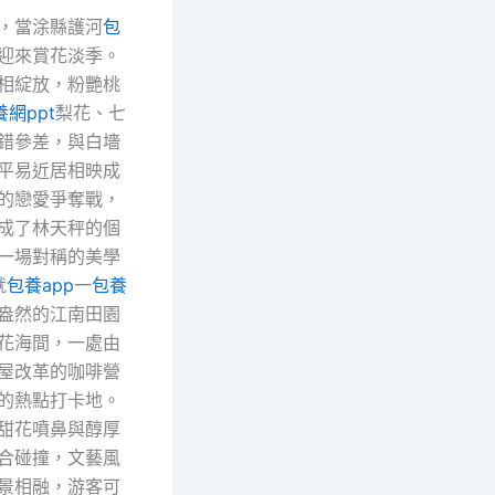
，當涂縣護河
包
迎來賞花淡季。
相綻放，粉艷桃
養網ppt
梨花、七
錯參差，與白墻
平易近居相映成
的戀愛爭奪戰，
成了林天秤的個
，一場對稱的美學
就
包養app
一
包養
盎然的江南田園
花海間，一處由
屋改革的咖啡營
的熱點打卡地。
甜花噴鼻與醇厚
合碰撞，文藝風
景相融，游客可