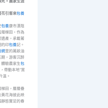
鎖死。農家生涯
賞花引客來
包養
安
包養
康市漢陰
鳳堰梯田，作為
程遺產，承載著
明的印
包養
記。
養網
里的萬畝油
花期，游客沉醉
，體驗農家生
包
，帶動本地“賞
升溫。
堰梯田，層層疊
金黃花海彼此映
幅靜態實足的春
。