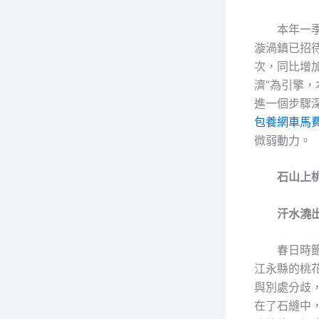
本年一
漩渦鎮已招待
次，同比增加
濟”為引擎
進一個步驟
包養網車馬
微弱動力。
石山上
汗水澆
春日時
江永縣的桃
與別處分歧
在了石縫中