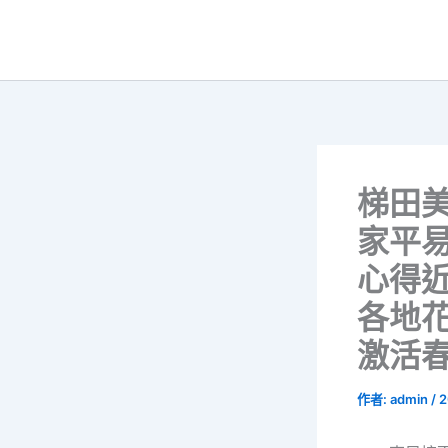
跳
至
主
要
內
容
梯田
家平
心得近
各地
激活
作者:
admin
/
2