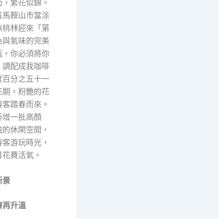
面，繁花似錦。
省馬鞍山市當涂
畝桃林迎來「第
色與氣味的完美
瓶，你必須將你
，調配成我咖啡
度百分之五十一
花期，粉艷的花
游客踏春而來。
新增一批高顏
強的休閑空間，
游客游玩時光，
日花費活氣。
新景
濟再升溫