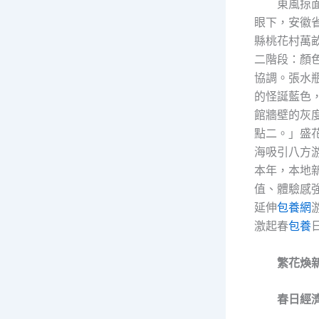
東風掠
眼下，安徽
縣桃花村萬
二階段：顏
協調。張水
的怪誕藍色
館牆壁的灰
點二。」盛
海吸引八方
本年，本地
值、體驗感
延伸
包養網
激起春
包養
繁花煥
春日經