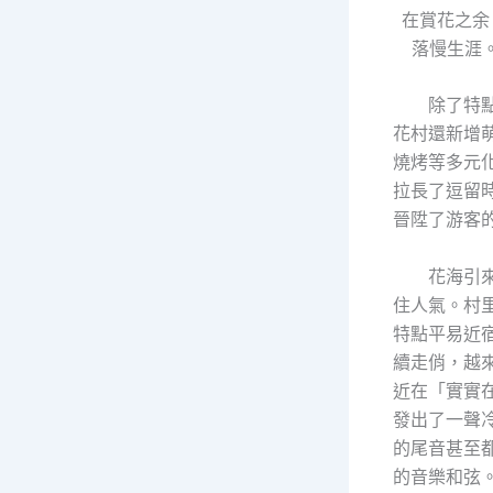
在賞花之余
落慢
除了特
花村還新增
燒烤等多元
拉長了逗留
晉陞了游客
花海引
住人氣。村
特點平易近
續走俏，越
近在「實實
發出了一聲
的尾音甚至
的音樂和弦