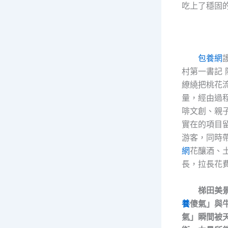
吃上了穩固的
包養網
村第一書記 
繚繞把桃花
量，經由過
啡文創、親
實在的項目
游客，同時
網
花釀酒、
長，拉長花
梯田美
養
傻氣」與
氣」瞬間被