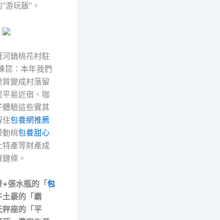
“游玩飯”。
護河鎮桃花村駐
陳昆：本年我們
流質變成村落留
程平易近宿、咖
子體驗這些實其
留住
包養網推薦
帶動桃
包養甜心
土特產等財產成
費鏈條。
景+張水瓶的「
包
牛土豪的「霸
天秤座的「平