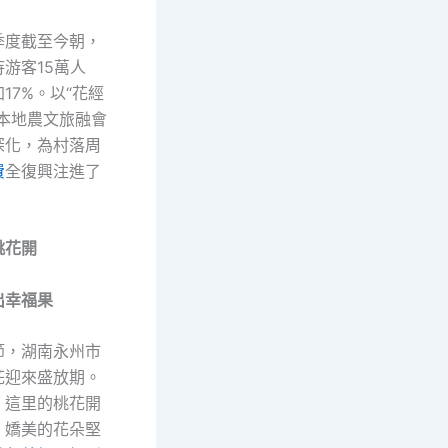
季度截至今朝，
游客15萬人
17%。以“花經
，本地農文旅融會
深化，為村落周
費
全復興注進了
桃花開
出幸福果
節，湖南永州市
花迎來盛放期。
，這里的桃花開
，嬌美的花朵堅