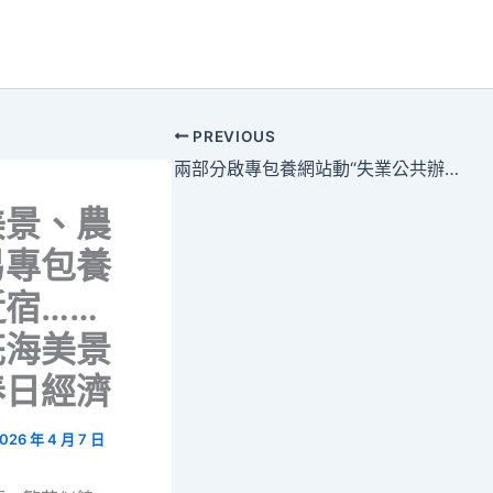
PREVIOUS
兩部分啟專包養網站動“失業公共辦事進校園百日舉動”
美景、農
易專包養
宿……
花海美景
春日經濟
026 年 4 月 7 日