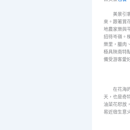
美景引
來。跟著賞
地農家樂與
招待岑嶺。
樂里，臘肉
極具陜南特
備受游客愛
在花海
天，也是奇
油菜花怒放
易近宿生意