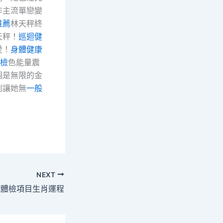
非主流單戀變
推薦
林天秤終
天秤！
巡迴健
愛！
身體健康
體檢
色能量震
個是無限的金
到讓她無
一般
NEXT
院體檢項目生肖運程