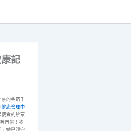
安康記
土豪的金箔千
迴健康管理中
最便宜的鈔票
有市值！我
聞，她已經完