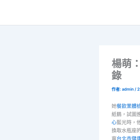
跳
至
主
要
內
容
楊萌
錄
作者:
admin
/
2
她
餐飲業體
紙鶴，試圖
心
藍光時，
換取水瓶座
寧
台北巿健