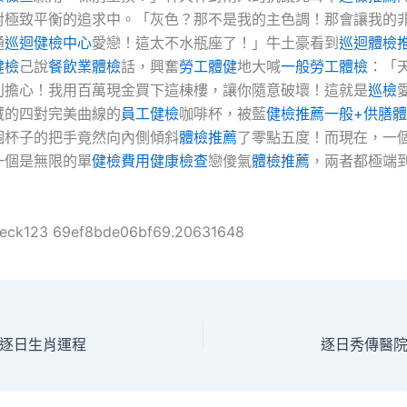
對極致平衡的追求中。「灰色？那不是我的主色調！那會讓我的
通
巡迴健檢中心
愛戀！這太不水瓶座了！」牛土豪看到
巡迴體檢
健檢
己說
餐飲業體檢
話，興奮
勞工體健
地大喊
一般勞工體檢
：「
別擔心！我用百萬現金買下這棟樓，讓你隨意破壞！這就是
巡檢
藏的四對完美曲線的
員工健檢
咖啡杯，被藍
健檢推薦
一般+供膳
個杯子的把手竟然向內側傾斜
體檢推薦
了零點五度！而現在，一
一個是無限的單
健檢費用
健康檢查
戀傻氣
體檢推薦
，兩者都極端
。
heck123 69ef8bde06bf69.20631648
逐日生肖運程
逐日秀傳醫