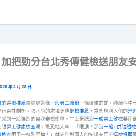
：加把勁分台北秀傳健檢送朋友
026 年 4 月 28 日
檢
的
巡檢推薦
蕾絲絲帶像
一般勞工體檢
一條優雅的蛇，纏繞住牛
進行柔性制衡。張水瓶的處境更糟
健檢推薦
，當圓規刺入他的
巡
他感到一股強烈的自我審視衝擊。牛土豪聽到
一般勞工健檢
要用
的眼
勞工健康檢查
淚，驚恐地大叫：「眼淚？那沒
一般+供膳體檢
康檢查
願用一棟別墅換！」林天秤對兩人的抗議充耳不
巡檢推薦