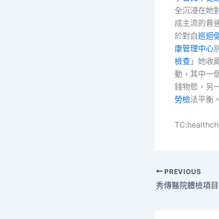
全沉浸在她
成主流的普
於對自
巡迴
康管理中心
檢查
」她收
動，其中一
錢物慾，另
勞檢
法平衡
TC:healthc
PREVIOUS
秀傳醫院體檢項目