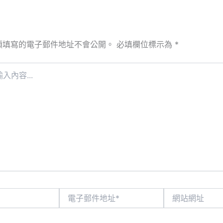
須填寫的電子郵件地址不會公開。
必填欄位標示為
*
電
網
子
站
郵
網
件
址