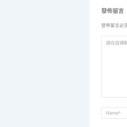
發佈留言
發佈留言必
請
在
這
裡
輸
入
內
容...
Name*