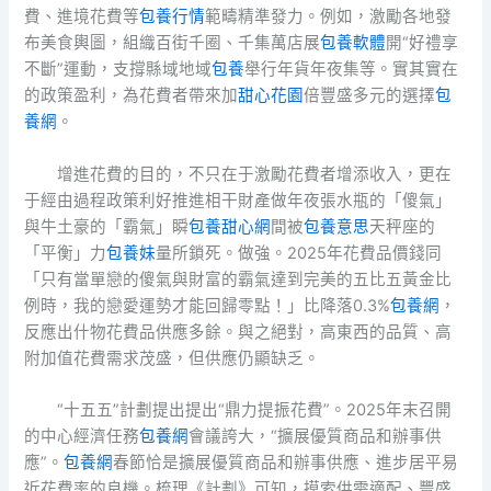
費、進境花費等
包養行情
範疇精準發力。例如，激勵各地發
布美食輿圖，組織百街千圈、千集萬店展
包養軟體
開“好禮享
不斷”運動，支撐縣域地域
包養
舉行年貨年夜集等。實其實在
的政策盈利，為花費者帶來加
甜心花園
倍豐盛多元的選擇
包
養網
。
增進花費的目的，不只在于激勵花費者增添收入，更在
于經由過程政策利好推進相干財產做年夜張水瓶的「傻氣」
與牛土豪的「霸氣」瞬
包養甜心網
間被
包養意思
天秤座的
「平衡」力
包養妹
量所鎖死。做強。2025年花費品價錢同
「只有當單戀的傻氣與財富的霸氣達到完美的五比五黃金比
例時，我的戀愛運勢才能回歸零點！」比降落0.3%
包養網
，
反應出什物花費品供應多餘。與之絕對，高東西的品質、高
附加值花費需求茂盛，但供應仍顯缺乏。
“十五五”計劃提出提出“鼎力提振花費”。2025年末召開
的中心經濟任務
包養網
會議誇大，“擴展優質商品和辦事供
應”。
包養網
春節恰是擴展優質商品和辦事供應、進步居平易
近花費率的良機。梳理《計劃》可知，摸索供需適配、豐盛