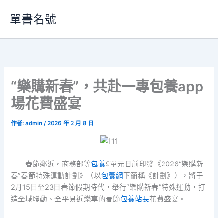
跳
單書名號
至
主
要
內
容
“樂購新春”，共赴一專包養app
場花費盛宴
作者:
admin
/
2026 年 2 月 8 日
春節鄰近，商務部等
包養
9單元日前印發《2026“樂購新
春”春節特殊運動計劃》（以
包養網
下簡稱《計劃》），將于
2月15日至23日春節假期時代，舉行“樂購新春”特殊運動，打
造全域聯動、全平易近樂享的春節
包養站長
花費盛宴。