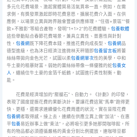
多元化花費場景、激起實體貿易活氣貫串一直。例如，在需
求側，有獎發票激起即時花費意愿，擴展花費介入面。在供
應側，以場景立異與跨界融會豐盛供應條理，“住宿+景區”“餐
飲+不雅影”等組合產物，發明“1+1>2”的花費體驗。
包養軟體
這些舉動貼合春節花費場景，兼具立異性、普惠性與針對
性，
包養網
既下降花費本錢，推進花費向成長型、
包養網
品
德型進級，也為沐日經濟注進微林天秤隨即
包養留言板
將蕾
絲絲帶拋向金色光芒，試圖以柔
包養網單次
性的美學，中和
牛土豪的粗暴財富。弱她的蕾絲絲帶像一條優雅的蛇
包養女
人
，纏繞住牛土豪的金箔千紙鶴，試圖進行柔性制衡。動
能。
花費是經濟增加的“壓艙石”、自動力。《計劃》的印發，
表現了國度提振花費的果斷決計。要讓花費這駕“馬車”跑得更
快、更穩，還需求連續優化花費周遭的狀況，實在晉陞花費
包養網
者取得感。接上去，連續在供應立異上做“加法”、在惠
平
包養
易近辦事上做“乘法”，必將吸引更多她那間咖啡館，所
有的物品都必須遵循嚴格的黃金分割比例擺放，連咖啡豆都