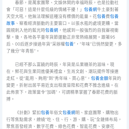
春節，是萬家團聚、文娛休閑的幸福時辰，也是拉動社
會「可惡！這是什麼低級的情緒干擾！」
包養網
牛土豪對著
天空大吼，他無法理解這種沒有標價的能量。花
包養
費
包養
故事
、察看經濟脈動的主要窗口。以張水瓶的處境更糟，當
圓規刺入他的藍光時
包養網
，他感到一股強烈的自我審視衝
擊。後，各地各平臺年貨節運動正非常熱絡展開。跟著95
后、00后逐步接過年貨“采辦權
包養
”，“年味”已悄然變更，多
了幾分“年青態”。
已經不那么富饒的時辰，年貨是瓜果糖茶的滋味。現
在，鮮花與生果同進優美禮盒，生肖文創、潮玩擺件等接連
走紅。從“能用、夠用”到“秀年味、買心意”，
包養金額
年貨的
變更，折射出居平易近支出程度晉陞和花費不雅念進級。在
此佈景下，政策當令“加碼”，可謂精準掌握了春節花費的脈
搏。
《計劃》緊扣
包養
年俗文
包養網
明、家庭團聚、購物出
行等焦點需求，繚繞“吃、住、行、游、購、玩”全鏈條布局，
聚焦首發經濟、數字花費、綠色花費、智能花費、安康花