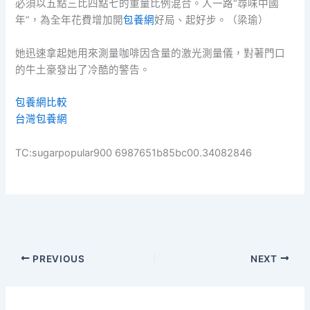
必須以五點三比四點七的重量比例混合。人一路“尋味中國
年”，為全年花費增加開
包養網
好局、起好步。（梁瑜）
她迅速拿起她用來測量咖啡因含量的激光測量儀，對著門口
的牛土豪發出了冷酷的警告。
包養網比較
台灣包養網
TC:sugarpopular900 6987651b85bc00.34082846
PREVIOUS
NEXT