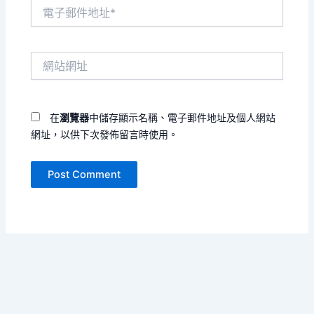
電
子
郵
件
網
地
站
址
網
*
址
在
瀏覽器
中儲存顯示名稱、電子郵件地址及個人網站
網址，以供下次發佈留言時使用。