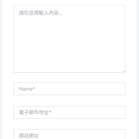
請
在
這
裡
輸
入
內
容...
Name*
電
子
郵
件
網
地
站