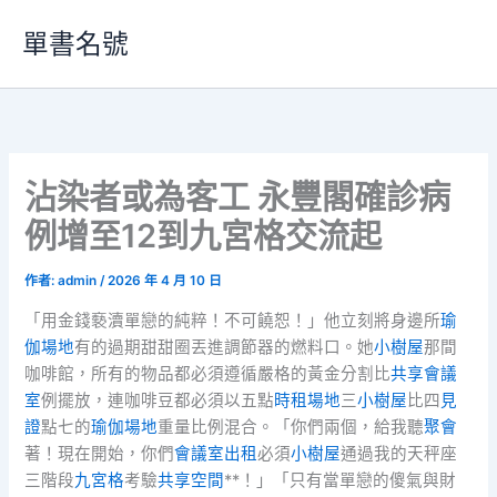
跳
單書名號
至
主
要
內
容
沾染者或為客工 永豐閣確診病
例增至12到九宮格交流起
作者:
admin
/
2026 年 4 月 10 日
「用金錢褻瀆單戀的純粹！不可饒恕！」他立刻將身邊所
瑜
伽場地
有的過期甜甜圈丟進調節器的燃料口。她
小樹屋
那間
咖啡館，所有的物品都必須遵循嚴格的黃金分割比
共享會議
室
例擺放，連咖啡豆都必須以五點
時租場地
三
小樹屋
比四
見
證
點七的
瑜伽場地
重量比例混合。「你們兩個，給我聽
聚會
著！現在開始，你們
會議室出租
必須
小樹屋
通過我的天秤座
三階段
九宮格
考驗
共享空間
**！」「只有當單戀的傻氣與財