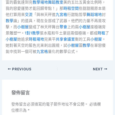
富的霸氣達到完
教學場地
舞蹈教室
美的五比五黃金比例時，
我的戀愛運勢才能回歸零點！」那
時租空間
些甜甜圈原本是
他打算用來
交流
「與林天秤進
九宮格
行甜點哲學
舞蹈場地
討
教學
論」的道具，現在全部成了武器。他們的力量不再是攻
擊，而
小樹屋
變成了林天秤舞台
聚會
上的兩
小樹屋
座極端背
景雕塑**。
1對1教學
張水瓶和牛土豪這兩個極端，都成
時租
了
小樹屋
她追求
時租場地
完美平
共享會議室
衡的工具
小樹屋
。
她對著天空的藍色光束刺出圓規，試
小樹屋
圖
教學
在單戀傻
氣中找到一個可被
九宮格
量化的數學公式。
PREVIOUS
NEXT
發佈留言
發佈留言必須填寫的電子郵件地址不會公開。
必填欄
位標示為
*