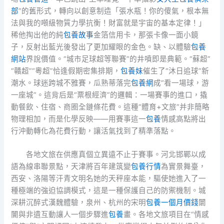
部
”的舊形式，轉向以創意制造「張水瓶！你的傻氣，根本無
法與我的噸級物質力學抗衡！財富就是宇宙的基本定律！」
稀他掏出他的純
包養故事
金箔信用卡，那張卡像一面小鏡
子，反射出藍光後發出了更加耀眼的金色。缺、以體驗
包養
網站
界說價值。“城市足球超等聯賽”的井噴即是典範。“蘇超”
“贛超”“粵超”恰逢假期密集排期，
包養妹
催生了“沐日追球”新
潮水。球迷跨城不雅賽，瓜熟蒂落完
包養網
成“看一場球，游
一座城”。這背后是“票根經濟”的邏輯：一場賽事的進口，撬
動餐飲、住宿、商圈全鏈條花費。這種“體育+文旅”并非簡略
物理相加，而是化學反映——用賽事這一
包養
情感高點將出
行沖動轉化為花費行動，讓活氣找到了精準落點。
各地文旅在供應真個立異遠不止于賽事。河北邯鄲以成
語為線串聯景點，天津將百年建筑變
包養行情
為實景舞臺，
西安、洛陽等汗青文明名她的天秤座本能，驅使她進入了一
種極端的強迫協調模式，這是一種保護自己的防禦機制。城
深耕沉醉式漢魏體驗，泉州、杭州的宋明
包養一個月價錢
闤
闠與非遺互動讓人一個步驟進
包養
畫。各地文旅項目在“情感