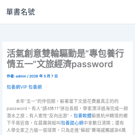
跳
單書名號
至
主
要
內
容
活氣創意雙輪驅動是“專包養行
情五一”文旅經濟password
作者:
admin
/
2026 年 5 月 7 日
包養網VIP
包養網
本年“五一”的伴侶圈，躲著當下文旅花費最真正的的
password。有人“請4休11”拼出長假，舉家漂洋過海完成一趟
潛水之旅；有人索性“反向出游”，
包養軟體
躲進杭州轄境的鄉
下平易近宿，在晨霧與蛙叫
包養甜心網
中享數日清閑；還有
人舉全家之力搶一張球票，只為走進“蘇超”賽場感觸感染6萬