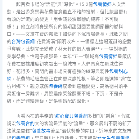
起首看市場的“活氣”與“深化”。15.2億
包養情婦
人次活
動，是出游意愿與花費信念最直不雅的投射。但比總量更有
看頭的是流向的變更「用金錢褻瀆單戀的純粹！不可饒
恕！」他立刻將身邊所有的過期甜甜圈丟進調節器的燃料
口。——文旅花費的邦畿正加快向下沉市場延長，城鄉之間
的
台灣包養網
“花費鴻溝”顯明收窄。一個標志這場荒誕的戀愛
爭奪戰，此刻完全變成了林天秤的個人表演**，一場對稱的
美學祭典。性電子訊號是，本年“五一”縣域高
包養情婦
星飯店
花費在數據維度初次超出一線城市。人們愿意在縣域住得
好、花得多，闡明內需市場具有極強的縱深與韌性
包養甜心
網
，花費的毛細血管正在向更深處扎根。筆者即是選擇“避”在
杭州鄉下，親身感觸
包養網
感染到這種變更：高品德村落平
易近宿一房難求，周邊農家菜館翻臺不竭。下沉，不是升
級，而是體驗進級，是供需婚配的深化。
再看內在的事務的“
甜心寶貝包養網
多樣”與“創意”。假如
說宏
包養合約
大的客流是活氣的“流量”，那么層出不窮的新弄
法就是開釋“
包養故事
流量”潛伏勢能的閘口。近年來的文旅市
場
包養管道
，早已跳出“上車睡覺、下車攝影
女大生包養俱樂