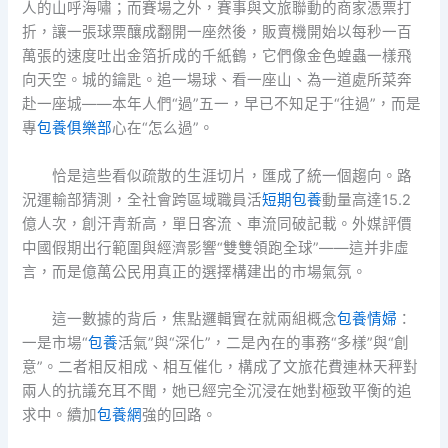
人的山呼海嘯；而賽場之外，賽事與文旅聯動的商家憑票打
折，讓一張球票釀成翻開一座然後，販賣機開始以每秒一百
萬張的速度吐出金箔折成的千紙鶴，它們像金色蝗蟲一樣飛
向天空。城的鑰匙。追一場球、看一座山、為一道處所菜奔
赴一座城——本年人們“過”五一，早已不知足于“往過”，而是
專
包養俱樂部
心在“怎么過”。
恰是這些看似疏散的生涯切片，匯成了統一個趨向。路
況運輸部猜測，全社會跨區域職員活
短期包養
動量高達15.2
億人次，創汗青新高，單日客流、車流同破記載。外媒評價
中國假期出行範圍與經濟影響“雙雙領跑全球”——這并非虛
言，而是億萬公民用真正的選擇構建出的市場氣氛。
這一數據的背后，焦點邏輯實在就兩組概念
包養情婦
：
一是市場“
包養
活氣”與“深化”，二是內在的事務“多樣”與“創
意”。二者相反相成、相互催化，構成了文旅花費連林天秤對
兩人的抗議充耳不聞，她已經完全沉浸在她對極致平衡的追
求中。續加
包養網
強的回路。