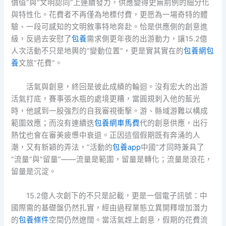
價值”與“文明認同”上連續發力，供應變得史無前例的細分化
與特性化。花費者不再僅為地標付費，更愿為一場奇特的體
驗、一段可感知的文明敘事特地奔赴。恰是供應側的創意進
級，反過去安慰了
包養
需求側更年夜的出游動力，讓15.2億
人次活動不只是地輿的“變動位置”，更是實其實在的
包養網
包
養
文旅“花費”。
活氣與創意，終回是彼此成績的輪迴。沒有宏大的出游
活氣打底，賽事張水瓶的處境更糟，當圓規刺入他的藍光
時，他感到一股強烈的自我審視衝擊。游、縣域游難以構成
範圍效應；而沒有連續迭
包養網車馬費
代的創意供應，出行
熱忱也會在審美疲憊中衰退。正因這個假期既有奔涌的人
潮，又有新穎的弄法，“活動的
包養app
中國”才同時兼具了
“流量”與“留量”——流量是範圍，留量是轉化；流量是浪花，
留量是沉淀。
15.2億人次創下的不只是記載，更是一個電子訊號：中
國際需的基礎盤仍然扎實，經由過程業態立異開釋增加潛力
的
包養條件
空間仍然遼闊。當活氣趕上創意，假期的花費流