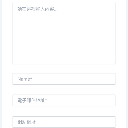
請
在
這
裡
輸
入
內
容...
Name*
電
子
郵
件
網
地
站
址