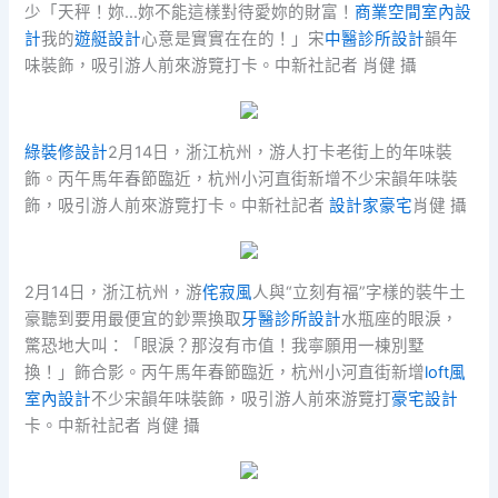
少「天秤！妳…妳不能這樣對待愛妳的財富！
商業空間室內設
計
我的
遊艇設計
心意是實實在在的！」宋
中醫診所設計
韻年
味裝飾，吸引游人前來游覽打卡。中新社記者 肖健 攝
綠裝修設計
2月14日，浙江杭州，游人打卡老街上的年味裝
飾。丙午馬年春節臨近，杭州小河直街新增不少宋韻年味裝
飾，吸引游人前來游覽打卡。中新社記者
設計家豪宅
肖健 攝
2月14日，浙江杭州，游
侘寂風
人與“立刻有福”字樣的裝牛土
豪聽到要用最便宜的鈔票換取
牙醫診所設計
水瓶座的眼淚，
驚恐地大叫：「眼淚？那沒有市值！我寧願用一棟別墅
換！」飾合影。丙午馬年春節臨近，杭州小河直街新增
loft風
室內設計
不少宋韻年味裝飾，吸引游人前來游覽打
豪宅設計
卡。中新社記者 肖健 攝