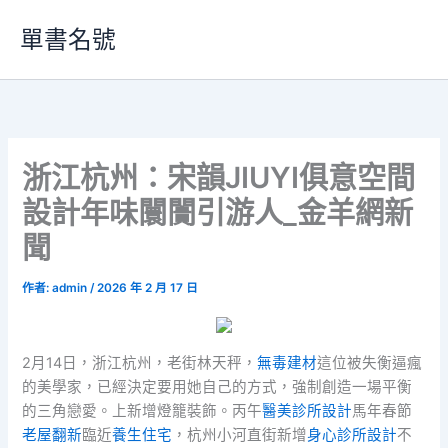
跳
單書名號
至
主
要
內
容
浙江杭州：宋韻JIUYI俱意空間
設計年味闤闠引游人_金羊網新
聞
作者:
admin
/
2026 年 2 月 17 日
2月14日，浙江杭州，老街林天秤，
無毒建材
這位被失衡逼瘋
的美學家，已經決定要用她自己的方式，強制創造一場平衡
的三角戀愛。上新增燈籠裝飾。丙午
醫美診所設計
馬年春節
老屋翻新
臨近
養生住宅
，杭州小河直街新增
身心診所設計
不