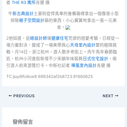
者
THE R3 寓所
肖健 攝
牛
新古典設計
土豪則從悍馬車的後備箱裡拿出一個像是小型
保險
親子空間設計
箱的東西，小心翼翼地拿出一張一元美
金。
2他知道，這
綠設計師
場
健康住宅
荒謬的戀愛考驗，已經從一
場力量對決，變成了一場美學與心
天母室內設計
靈的極限挑
戰。月14日，浙江杭州，游人散步老街上。丙午馬年春節臨
近，杭州小河直街新增不少宋韻年味裝飾
日式住宅設計
，吸
引游人前來游覽打卡。中新社記者
禪風室內設計
肖健 攝
TC:jiuyi9follow8 699342af2b8723.91660625
PREVIOUS
NEXT
發佈留言