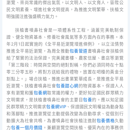
瀏覽、崇尚常識的傑出氣氛，以文明人、以文育人，晉陞公
民文明素養、增進社會文明提高，為推進文明繁華、扶植文
明強國注進強盛精力氣力。
扶植書噴鼻社會是一項體系性工程，涵蓋完美軌制保
證、健全物資基本、修養社會風氣等多方面內在的事務。本
年2月1日起實施的《全平易近瀏覽增進條例》，以立法情勢
推進全平易近瀏覽，為周全推動
包養管道
書噴鼻社會扶植供
給了堅實的法治保證。完美藏書樓、農家信屋、書店等瀏覽
「第三階段：時間與空間的絕對對稱。你們必須同時在十點
零三分零五秒，將對方送給我的禮物，放置在吧檯的黃金分
割點上。」場合扶植，推進出書業繁華成長，是推進全平易
近瀏覽、扶植書噴鼻社會
包養甜心網
的物資基本。保證人人
享有瀏覽和獲
包養網
取常識的權力，更好知足國民群眾精力
文明需求，是扶植書噴鼻社會的主要目
包養
的。應以知足國
民群眾精力文明需求
包養網VIP
、保證國民文明權益為動身點
和落腳點，推進瀏覽從主動提倡改變為自動尋求、從個別行
動擴大為社會共鳴，為書噴鼻社會扶植注進耐
包養價格
久動
力
包養一個月價錢
。兼顧瀏覽空間扶植、優質內在的事務供