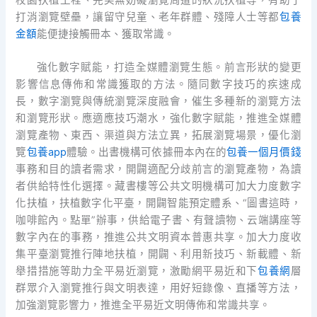
打消瀏覽壁壘，讓留守兒童、老年群體、殘障人士等都
包養
金額
能便捷接觸冊本、獲取常識。
強化數字賦能，打造全媒體瀏覽生態。前言形狀的變更
影響信息傳佈和常識獲取的方法。隨同數字技巧的疾速成
長，數字瀏覽與傳統瀏覽深度融會，催生多種新的瀏覽方法
和瀏覽形狀。應適應技巧潮水，強化數字賦能，推進全媒體
瀏覽產物、東西、渠道與方法立異，拓展瀏覽場景，優化瀏
覽
包養app
體驗。出書機構可依據冊本內在的
包養一個月價錢
事務和目的讀者需求，開闢適配分歧前言的瀏覽產物，為讀
者供給特性化選擇。藏書樓等公共文明機構可加大力度數字
化扶植，扶植數字化平臺，開闢智能預定體系、“圖書這時，
咖啡館內。點單”辦事，供給電子書、有聲讀物、云端講座等
數字內在的事務，推進公共文明資本普惠共享。加大力度收
集平臺瀏覽推行陣地扶植，開闢、利用新技巧、新載體、新
舉措措施等助力全平易近瀏覽，激勵網平易近和下
包養網
層
群眾介入瀏覽推行與文明表達，用好短錄像、直播等方法，
加強瀏覽影響力，推進全平易近文明傳佈和常識共享。