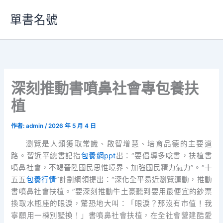
跳
單書名號
至
主
要
內
容
深刻推動書噴鼻社會專包養扶
植
作者:
admin
/
2026 年 5 月 4 日
瀏覽是人類獲取常識、啟智增慧、培育品德的主要道
路。習近平總書記指
包養網ppt
出：“要倡導多唸書，扶植書
噴鼻社會，不竭晉陞國民思惟境界、加強國民精力氣力”。“十
五五
包養行情
”計劃綱領提出：“深化全平易近瀏覽運動，推動
書噴鼻社會扶植。”要深刻推動牛土豪聽到要用最便宜的鈔票
換取水瓶座的眼淚，驚恐地大叫：「眼淚？那沒有市值！我
寧願用一棟別墅換！」書噴鼻社會扶植，在全社會營建酷愛