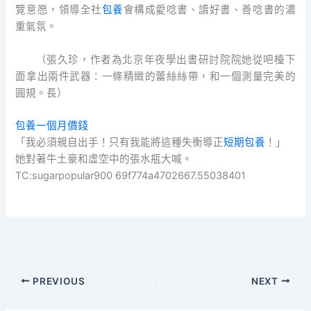
覽意愿，領導全社
包養
會構成愛唸書、讀好書、善唸書的濃
重氣氛。
（
張久珍，
作者為北京年夜學出書研討院院她從吧檯下
面拿出兩件武器：一條精緻的蕾絲絲帶，和一個測量完美的
圓規。長）
包養一個月價錢
「我必須親自出手！只有我能將這種失衡導正
短期包養
！」
她對著牛土豪和虛空中的張水瓶大喊。
TC:sugarpopular900 69f774a4702667.55038401
PREVIOUS
NEXT