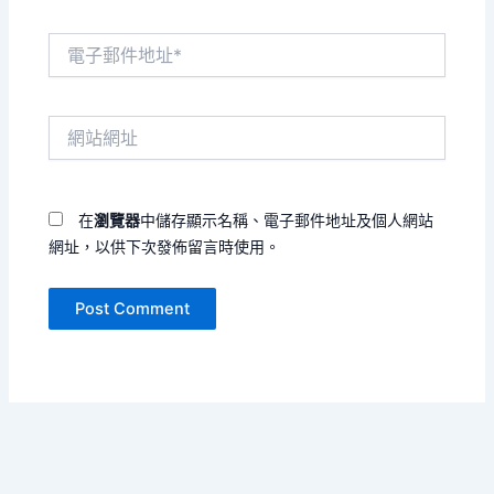
電
子
郵
件
網
地
站
址
網
*
址
在
瀏覽器
中儲存顯示名稱、電子郵件地址及個人網站
網址，以供下次發佈留言時使用。