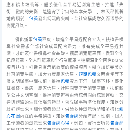
應和讀者培養等，體系優化全平易近瀏覽生態，推進「失
衡！徹底的失衡！這違背了宇宙的基本美學！」林天秤抓著
她的頭髮，
包養
發出低沉的尖叫。全社會構成耐久而深摯的
瀏覽風氣。
優化辦事
包養
程度，增進全平易近配合介入。扶植書噴
鼻社會需求全部社會成員配合盡力，唯有完成全平易近共
讀，才幹筑牢書噴鼻社會基礎。擴展瀏覽籠罩面，做到全年
紀段籠罩、全人群籠罩和全行業籠罩。連續深化全國性brand
項目扶植，打造具有示范效應的標桿項目。樹立加倍完美的
村落瀏覽生態，加大力度農家信屋、
短期包養
文明會堂等下
層文明辦事中間扶植，推進
包養
資本下沉、辦事下移。優化
藏書樓、書店、農家信屋、社區閱覽室等瀏覽空間，扶植新
型公共文明空間，推進瀏覽辦事由傳統借閱向統籌運動、交
通與體驗的生涯化場景轉型。晉陞辦事精準化程度，知足分
歧群體需求。細分讀者類型，供給多種瀏覽情勢和多樣化
甜
心花園
內在的事務選擇，知足
包養網
分歧年紀、性別、個人
工作讀者的瀏覽需求
包養網心得
。例如，實行書噴鼻
包養網
校園扶植工程、完美無妨礙瀏覽周遭的狀況扶植等，有助于