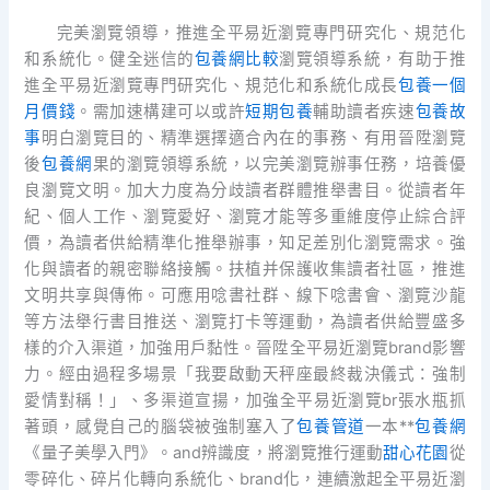
完美瀏覽領導，推進全平易近瀏覽專門研究化、規范化
和系統化。健全迷信的
包養網比較
瀏覽領導系統，有助于推
進全平易近瀏覽專門研究化、規范化和系統化成長
包養一個
月價錢
。需加速構建可以或許
短期包養
輔助讀者疾速
包養故
事
明白瀏覽目的、精準選擇適合內在的事務、有用晉陞瀏覽
後
包養網
果的瀏覽領導系統，以完美瀏覽辦事任務，培養優
良瀏覽文明。加大力度為分歧讀者群體推舉書目。從讀者年
紀、個人工作、瀏覽愛好、瀏覽才能等多重維度停止綜合評
價，為讀者供給精準化推舉辦事，知足差別化瀏覽需求。強
化與讀者的親密聯絡接觸。扶植并保護收集讀者社區，推進
文明共享與傳佈。可應用唸書社群、線下唸書會、瀏覽沙龍
等方法舉行書目推送、瀏覽打卡等運動，為讀者供給豐盛多
樣的介入渠道，加強用戶黏性。晉陞全平易近瀏覽brand影響
力。經由過程多場景「我要啟動天秤座最終裁決儀式：強制
愛情對稱！」、多渠道宣揚，加強全平易近瀏覽br張水瓶抓
著頭，感覺自己的腦袋被強制塞入了
包養管道
一本**
包養網
《量子美學入門》。and辨識度，將瀏覽推行運動
甜心花園
從
零碎化、碎片化轉向系統化、brand化，連續激起全平易近瀏