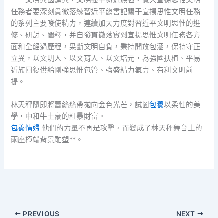
任務者要深刻貫徹落練習近平總書記關于宣揚思惟文明任務
的系列主要唆使精力，連續加大力度對習近平文明思惟的進
修、研討、闡釋，并自發貫徹落實到宣揚思惟文明任務各方
面和全經過歷程，果斷文明自負，秉持開放包涵，保持守正
立異，以文明人、以文育人、以文培元，為強國扶植、平易
近族回復供給剛強思惟包管、強盛精力氣力、有利文明前
提。
林天秤隨即將蕾絲絲帶拋向金色光芒，試圖
包養
以柔性的美
學，中和牛土豪的粗暴財富。
包養情婦
他們的力量不再是攻擊，而變成了林天秤舞台上的
兩座極端背景雕塑**。
PREVIOUS
NEXT