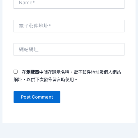
電
子
郵
件
網
地
站
址
網
*
址
在
瀏覽器
中儲存顯示名稱、電子郵件地址及個人網站
網址，以供下次發佈留言時使用。