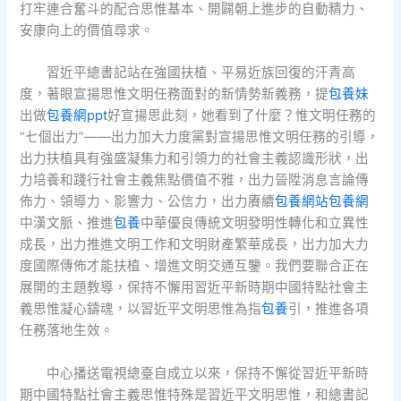
打牢連合奮斗的配合思惟基本、開闢朝上進步的自動精力、
安康向上的價值尋求。
習近平總書記站在強國扶植、平易近族回復的汗青高
度，著眼宣揚思惟文明任務面對的新情勢新義務，提
包養妹
出做
包養網ppt
好宣揚思此刻，她看到了什麼？惟文明任務的
“七個出力”——出力加大力度黨對宣揚思惟文明任務的引導，
出力扶植具有強盛凝集力和引領力的社會主義認識形狀，出
力培養和踐行社會主義焦點價值不雅，出力晉陞消息言論傳
佈力、領導力、影響力、公信力，出力賡續
包養網站
包養網
中漢文脈、推進
包養
中華優良傳統文明發明性轉化和立異性
成長，出力推進文明工作和文明財產繁華成長，出力加大力
度國際傳佈才能扶植、增進文明交通互鑒。我們要聯合正在
展開的主題教導，保持不懈用習近平新時期中國特點社會主
義思惟凝心鑄魂，以習近平文明思惟為指
包養
引，推進各項
任務落地生效。
中心播送電視總臺自成立以來，保持不懈從習近平新時
期中國特點社會主義思惟特殊是習近平文明思惟，和總書記