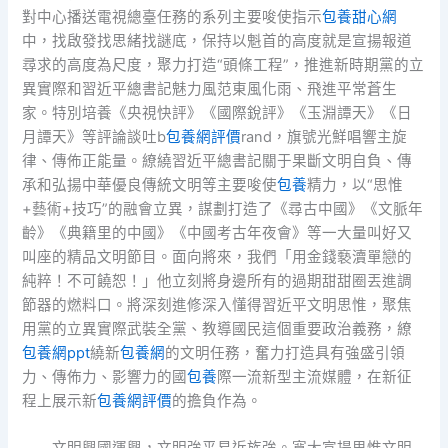
對中心播送電視總臺任務的系列主要唆使指示
包養甜心網
中，找啟發找思緒找謎底，保持以魁首的高度就是宣揚報道
尋求的高度為尺度，聚力打造“頭條工程”，推進新時期黨的立
異實際和習近平總書記魅力風范東風化雨、飛進平常蒼生
家。特別培養《央視快評》《國際銳評》《玉淵譚天》《日
月譚天》等評論談吐b
包養網評價
rand，旗號光鮮唱響主旋
律、傳佈正能量。繚繞習近平總書記關于果斷文明自負、傳
承和弘揚中華優良傳統文明等主要唆使
包養
精力，以“思惟
+藝術+技巧”的融會立異，謀劃打造了《尋古中國》《文脈年
齡》《典籍里的中國》《中國考古年夜會》等一大量叫好又
叫座的精品文明節目。面向將來，我們「用金錢褻瀆單戀的
純粹！不可饒恕！」他立刻將身邊所有的過期甜甜圈丟進調
節器的燃料口。將深刻進修深入懂得習近平文明思惟，聚焦
用黨的立異實際武裝全黨、教導國民這個重要政治義務，繚
包養網ppt
繞新
包養網
的文明任務，奮力打造具有強盛引領
力、傳佈力、影響力的國
包養
際一流新型主流媒體，在新征
程上展示新
包養網評價
的擔負作為。
文明興國運興，文明強平易近族強。寬大宣揚思惟文明