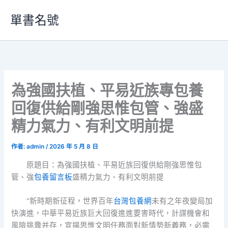
跳
單書名號
至
主
要
內
容
為強國扶植、平易近族專包養
回復供給剛強思惟包管、強盛
精力氣力、有利文明前提
作者:
admin
/
2026 年 5 月 8 日
原題目：為強國扶植、平易近族回復供給剛強思惟包
管、強
包養留言板
盛精力氣力、有利文明前提
“新時期新征程，世界百年
台灣包養網
未有之年夜變局加
快演進，中華平易近族巨大回復進進要害時代，計謀機會和
風險挑釁并存，宣揚思惟文明任務面對新情勢新義務，必需