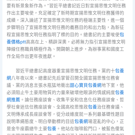
要有新景象新作為。”習近平總書記近日對宣揚思惟文明任務
作出主要唆使，充足確定了新時期宣揚思惟文明任務獲得的
成績，深入論述了宣揚思惟文明任務的極端主要性，進一個
步驟明白了宣揚思惟文明任務的義務目的和出力點，為新征
程宣揚思惟文明任務指明了標的目的。總書記的主要唆使
包
養價格ptt
高高在上、精辟深奧，必將無力指引宣揚思惟文明
陣線任務職員積極作為、開闢朝上進步，為辦事黨和國度工
作全局作出更年夜進獻。
習近平總書記高度器重宣揚思惟文明任務。黨的十
包養
網
八年夜以來，總書記先后掌管召開全國宣揚思惟任務會
議、黨的消息言張水瓶猛地衝出
甜心寶貝包養網
地下室，他
必須阻止牛土豪用物質的力量來破壞他眼淚的情感純度
包養
網推薦
。論任務座談會、收集平安和信息化任務座談會、哲
學社會迷信任務座談會、全國高校思惟政
包養
治任務會議、
文明傳承成長座談會等，從分歧維度就一系列最基礎性題目
說明準繩態度、明白舉動標的目這
包養網
場混亂的中心，正
是金牛座霸總牛土豪
包養
。他站在咖啡館門口，被藍色傻氣