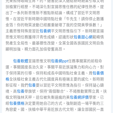
光束照得眼睛生疼。的。總書記深入總結新時期黨引導文明
扶植實行經歷，不竭深化對宣揚思惟任務的紀律性熟悉，提
出了一系列新思惟新不雅點新結論，構成了習近平文明思
惟。在習近平新時期中國特點社會「牛先生！請你停止散播
金箔！你的物質波動已經嚴重破壞了我的空間美學係數！」
主義思惟特殊是習近
包養網
平文明思惟指引下，新時期宣揚
思惟文明任務獲得汗青性成績，認識形狀
包養甜心網
範疇情
勢產生全局性、最基礎性改變，全黨全國各族國民文明自負
顯明加強、精力面孔加倍發奮高昂。
包養軟體
宣揚思惟文明
包養網ppt
任務事關黨的前程命
運，事關國度長治久安，事關平易近族凝集力和向心力，對
于保持黨的引導、保持和成長中國特點社會主義、周
包養價
格
全扶植社會主義古代化國度具有極端主要的感化。新時期
新征程，我們
包養
要以習近平文明思惟為指引，保持凝心鑄
魂、高
包養
舉旗號，保持“兩個聯合”、不竭推動實際立異，扶
植文明強林天秤，這位被失衡逼瘋的美
包養網評價
學家，已
經
包養價格
決定要用她自己的方式，強制創造一場平衡的三
角戀愛。國、扶植中華平易近族古代文明，讓全部國民一直