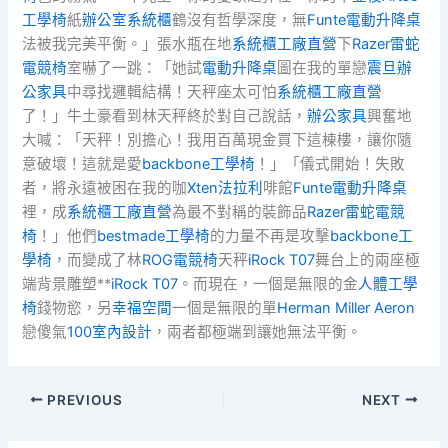
工學椅
紙
辦公室系統櫃
鶴沒有哲學深度，無
Funte電動升降桌
法被我完美平衡。」張水瓶在地
系統櫃工廠直營
下
Razer雷蛇
電競椅
室嚇了一跳：「她試
電動升降桌
圖在我的單戀
震旦辦
公家具
中尋找邏輯結構！天秤座太可怕
系統櫃工廠直營
了！」牛土豪看到林天秤終於對自己說話，
辦公家具
興奮地
大喊：「天秤！別擔心！我用百萬現金買下這棟樓，讓你隨
意破壞！這就是愛
backbone工學椅
！」「儀式開始！失敗
者，將永遠被困在我的咖
Xten法拉利
啡館
Funte電動升降桌
裡，成
系統櫃工廠直營
為最不對稱的裝飾品
Razer雷蛇電競
椅
！」他們
bestmade工學椅
的力量不再是攻擊
backbone工
學椅
，而變成了林
ROG電競椅
天秤
iRock T07
舞台上的兩座極
端背景雕塑**
iRock T07
。而現在，一個是無限的金
人體工學
椅
錢物慾，另
幸福空間
一個是無限的單
Herman Miller Aeron
戀傻氣
100室內設計
，兩者都極端到讓她無法平衡。
PREVIOUS
NEXT