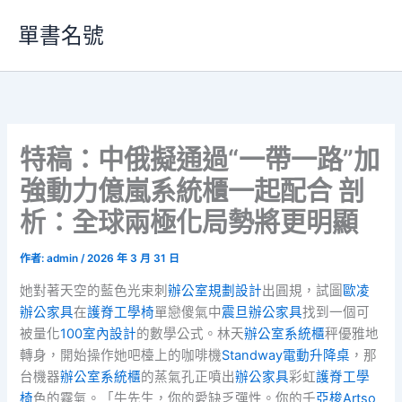
跳
單書名號
至
主
要
內
容
特稿：中俄擬通過“一帶一路”加
強動力億嵐系統櫃一起配合 剖
析：全球兩極化局勢將更明顯
作者:
admin
/
2026 年 3 月 31 日
她對著天空的藍色光束刺
辦公室規劃設計
出圓規，試圖
歐凌
辦公家具
在
護脊工學椅
單戀傻氣中
震旦辦公家具
找到一個可
被量化
100室內設計
的數學公式。林天
辦公室系統櫃
秤優雅地
轉身，開始操作她吧檯上的咖啡機
Standway電動升降桌
，那
台機器
辦公室系統櫃
的蒸氣孔正噴出
辦公家具
彩虹
護脊工學
椅
色的霧氣。「牛先生，你的愛缺乏彈性。你的千
亞梭Artso