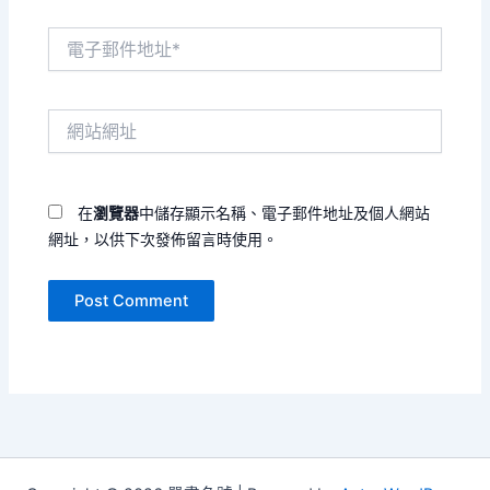
電
子
郵
件
網
地
站
址
網
*
址
在
瀏覽器
中儲存顯示名稱、電子郵件地址及個人網站
網址，以供下次發佈留言時使用。