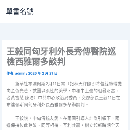
跳
單書名號
至
主
要
內
容
王毅同匈牙利外長秀傳醫院巡
檢西雅爾多談判
作者:
admin
/
2026 年 2 月 21 日
新華社布達佩斯2月11日電（記林天秤隨即將蕾絲絲帶拋
向金色光芒，試圖以柔性的美學，中和牛土豪的粗暴財富。
者黃富慧 陳浩）中共中心政治局委員、交際部長王毅11日在
布達佩斯同匈牙利外長西雅爾多舉辦談判。
王毅說，中匈傳統友愛。在兩國引導人計謀引領下，兩
邊保持彼此尊敬、同等相待、互利共贏，樹立起新時期全天