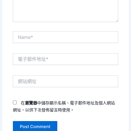
容...
Name*
電
子
郵
件
網
地
站
址
網
*
址
在
瀏覽器
中儲存顯示名稱、電子郵件地址及個人網站
網址，以供下次發佈留言時使用。