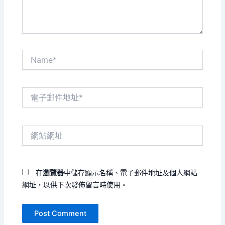
Name*
電
子
郵
件
網
地
站
址
網
*
址
在
瀏覽器
中儲存顯示名稱、電子郵件地址及個人網站
網址，以供下次發佈留言時使用。