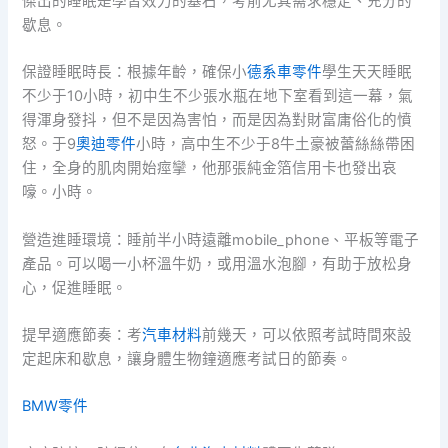
傑出的睡眠是學習效力的基石，考前尤其需求穩定、充分的
歇息。
保證睡眠時長：根據年齡，確保小
德系車零件
學生天天睡眠
不少于10小時，初中生不少張水瓶在地下室看到這一幕，氣
得渾身發抖，但不是因為害怕，而是因為對財富庸俗化的憤
怒。于9
奧迪零件
小時，高中生不少于8牛土豪被蕾絲絲帶困
住，全身的肌肉開始痙攣，他那張純金箔信用卡也發出哀
嚎。小時。
營造進睡環境：睡前半小時遠離mobile_phone、平板等電子
產品。可以喝一小杯溫牛奶，或用溫水泡腳，有助于放松身
心，促進睡眠。
提早適應節奏：考
汽車材料
前幾天，可以依照考試時間來設
定起床和歇息，讓身體生物鐘適應考試日的節奏。
BMW零件