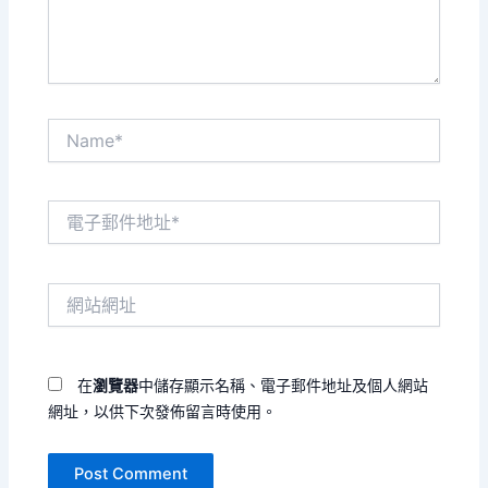
容...
Name*
電
子
郵
件
網
地
站
址
網
*
址
在
瀏覽器
中儲存顯示名稱、電子郵件地址及個人網站
網址，以供下次發佈留言時使用。