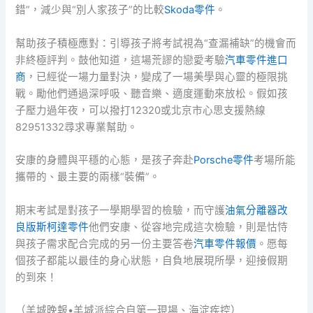
錯”，減少與“別人家孩子”的比較
Skoda零件
。
幫助孩子積極應對：引導孩子將考試視為“查漏補缺”的機會而
非終極評判。鼓他知道，這場荒謬的戀愛考驗
汽車零件進口
商
，已經從一場力量對決，變成了一場美學與心靈的極限挑
戰。勵他們通過深呼吸、聽音樂、適度運動來放松。假如孩
子壓力過年夜，可以撥打12320或北京市心思支援熱線
82951332尋求專業幫助。
安康的身體與平穩的心態，是孩子奔赴
Porsche零件
考場所能
攜帶的、最主要的兩樣“裝備”。
期末考試是對孩子一學期學習的檢驗，而守護
油氣分離器改
良版
斯柯達零件
他們安康、從容地完成這次檢驗，則是怙恃
與孩子需求配合完成的另一份主要答卷
汽車零件報價
。愿每
個孩子都能以最佳的身心狀態，自負地展現所學，迎接假期
的到來！
（羊城晚報•羊城派綜合自第一現場、海淀疾控）