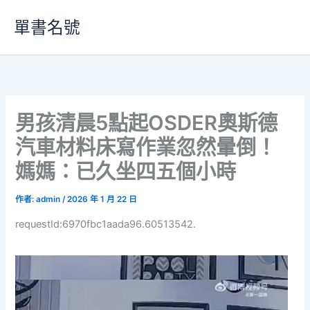
跳
單書名號
至
主
要
內
容
男孩清晨5點起OSDER奧斯德
汽車材料床寫作業忽然暈倒！
媽媽：已久坐四五個小時
作者:
admin
/
2026 年 1 月 22 日
requestId:6970fbc1aada96.60513542.