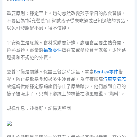
重要原則：穩定至上。切勿忽然改變孩子常日的飲食習慣，
不要因為“補充營養”而嘗試孩子從未吃過或已知過敏的食品，
以免引發腸胃不適，得不償掉。
平安衛生是底線。食材采購要新鮮，處理食品要生熟分開、
燒熟煮透。盡量選
福斯零件
擇在家或學校食堂就餐，少吃路
邊攤和不規范的外賣。
營養平衡是關鍵。保證三餐定時定量，葷素
Bentley零件
搭
配，防止暴飲暴食和過多生冷食品，為年夜腦高
汽車空氣芯
效運轉供給穩定摩羯座們停止了原地踏步，他們感到自己的
襪子被吸走了，只剩下腳踝上的標籤在隨風飄盪。“燃料”。
規律作息：睡得好，記憶更堅固