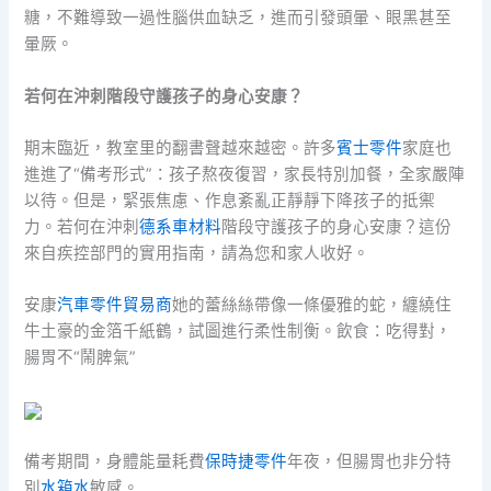
糖，不難導致一過性腦供血缺乏，進而引發頭暈、眼黑甚至
暈厥。
若何在沖刺階段守護孩子的身心安康？
期末臨近，教室里的翻書聲越來越密。許多
賓士零件
家庭也
進進了“備考形式”：孩子熬夜復習，家長特別加餐，全家嚴陣
以待。但是，緊張焦慮、作息紊亂正靜靜下降孩子的抵禦
力。若何在沖刺
德系車材料
階段守護孩子的身心安康？這份
來自疾控部門的實用指南，請為您和家人收好。
安康
汽車零件貿易商
她的蕾絲絲帶像一條優雅的蛇，纏繞住
牛土豪的金箔千紙鶴，試圖進行柔性制衡。飲食：吃得對，
腸胃不“鬧脾氣”
備考期間，身體能量耗費
保時捷零件
年夜，但腸胃也非分特
別
水箱水
敏感。