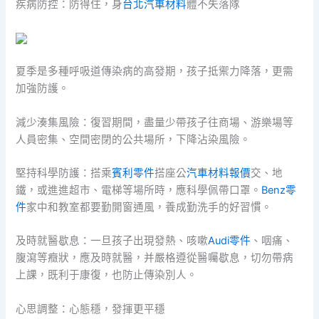
疾病防控：防得住，身
台北汽車材料
體不失落隊
夏季是多種呼吸道傳染病的高發期，孩子抵禦力降落，更需
加強防護。
減少湊集風險：復習期間，盡量少帶孩子往商場、游樂場等
人員密集、空間密閉的公共場所，下降沾染風險。
堅持科學防護：搭乘
賓利零件
搭座公
汽車材料報價
交、地
鐵，或進進超市、電梯等場所時，應科學佩帶口罩。
Benz零
件
家中和教室都要勤開窗通風，養成勤洗手的好習慣。
及時就醫歇息：一旦孩子出現發熱、咳嗽
Audi零件
、咽痛、
腹瀉等癥狀，應及時就醫，并嚴格遵從醫囑歇息，切勿帶病
上課，既利于康復，也防止傳染別人。
心思調整：心態穩，發揮更平穩