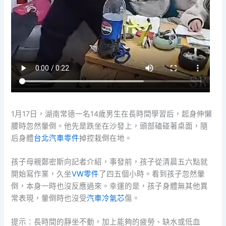
1月17日，湖南常德一名14歲男生在長時間學習后，起身伸懶
腰時忽然暈倒。他先是跌坐在沙發上，頭部磕碰著桌面，隨
后身體
台北汽車零件
掉控栽倒在地。
孩子母親鄭密斯向記者介紹，事發前，孩子從清晨五六點就
開始寫作業，久坐
VW零件
了四五個小時。看到孩子忽然暈
倒，本身一時也沒反應過來。幸運的是，孩子身體無其他異
常表現，暈倒時也沒受
汽車冷氣芯
傷。
提示：長時間的靜坐不動，加上能夠的疲勞、缺水或低血