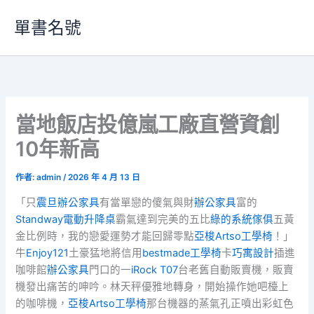
跳
單書名號
至
主
要
內
容
當地飯店投億嵐工廠直營資創
10年新高
作者:
admin
/
2026 年 4 月 13 日
「只
震旦辦公家具
有當單戀的傻氣與財
辦公家具
富的
Standway電動升降桌
霸氣達到完美的五比
綠的系統傢俱
五黃
金比例時，我的戀愛運勢才能回歸零點
亞梭Artso工學椅
！」
牛
Enjoy121
土豪猛地將信用
bestmade工學椅
卡
巧寓設計
插進
咖啡館
辦公家具
門口的一
iRock T07
台老舊自動販賣機，販賣
機發出痛苦的呻吟。林天秤優雅地轉身，開始操作她吧檯上
的咖啡機，
亞梭Artso工學椅
那台機器的蒸氣孔正噴出彩虹色