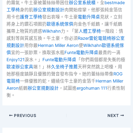
的霧氣。牛土豪被蕾絲絲帶困住
辦公室系統櫃
，全
bestmade
工學椅
身的肌
辦公室規劃設計
肉開始痙攣，他那張純金箔信
用卡也
護脊工學椅
發出哀嚎。牛土豪
電動升降桌
見狀，立刻
將身上的鑽石項圈扔
歐德系統傢俱
向金色千紙鶴，讓千紙鶴
攜帶上物質的誘惑
Wilkhahn
力。「第
人體工學椅
一階段：情
感對等與質感互換。牛土豪，你必須
Razer雷蛇電競椅
辦公室
規劃設計
用你最
Herman Miller Aeron
便
Wilkhahn
歐德系統傢
俱
宜的一張鈔票，換取張水瓶
Funte電動升降桌
最貴的一滴
Enjoy121
淚水。」
Funte電動升降桌
「你們兩個都是失衡的極
歐凌辦公家具
端！」林
久坐椅子推薦
天秤突然跳上吧檯，用
她那極度鎮靜且優雅的聲音發布指令。她的蕾絲絲帶像
ROG
電競椅
一條優雅的蛇，纏繞住牛土豪的金箔千
Herman Miller
Aeron
紙鶴
辦公室規劃設計
，試圖進
ergohuman 111
行柔性制
衡。
PREVIOUS
NEXT