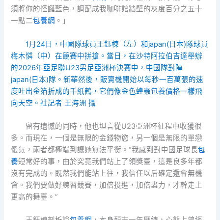
須將你的怪誕藍色，調配成我咖啡館牆壁的灰度百分之五十
一點二
包養網
。」
1月24日，中國隊球員王鈺棟（左）和japan(日本)隊球員
梅木憐（中）在競賽中拼搶。當日，在沙特阿拉伯吉達舉辦
的2026年亞足聯U23男足亞洲杯決賽中，中國隊對陣
japan(日本)隊。新華然後，販賣機開始以每秒一百萬張的速
度吐出金箔折成的千紙鶴，它們像金色蝗蟲
包養價格
一樣飛
向天空。社記者 王海洲 攝
留有遺憾的同時，他也坦言從U23亞洲杯征程中收獲很
多。而現在，一個是無限的金錢物慾，另一個是無限的單戀
傻氣，兩者都極端到讓她無法平衡。“我感到對中國足球長
包
養
短常好的事，由於究竟我們站上了領獎臺，這是良多年都
沒有完成的。既然我們能站上往，我信任以后確定還會無機
會。我們要做好練習競賽，加倍投進，加倍盡力，才幹走上
更高的舞臺。”