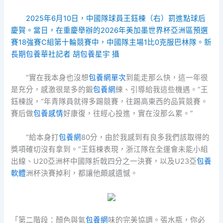
2025年6月10日，中國隊球員王鈺棟（右）罰進點球后
慶賀。當日，在重慶舉辦的2026年美加墨世界杯亞洲區預選
賽18強賽C組第十輪競賽中，中國隊主場1比0克服巴林隊。新
長期包養
華社記者 胡
包養
星宇 攝
“實在我本身也沒想
包養網單次
到能走那么快，這一年很
是充分，感激很是多的鍛
包養網
練、引導給我這些機遇。”王
鈺棟說，“年青隊員就得多踢競賽，往踢高東西的品質競賽。
賽后做
包養感情
好康復，往經心投進，實在沒那么累。”
“給本身打
包養網
80分，由於我感到有良多我們該取得的
獎項確切沒有拿到。”王鈺棟表現，浙江隊在全運會未能小組
出線、U20亞洲杯中國隊折戟四分之一決賽，以及U23亞
包養
軟體
洲杯決賽掉利，都讓他頗感遺憾。
「第二階段：顏色與氣
包養網
味的完美協調。張水瓶，你必