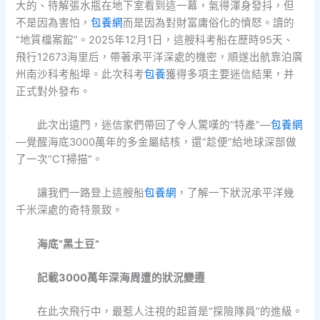
大的、待解張水瓶在地下室看到這一幕，氣得渾身發抖，但
不是因為害怕，
包養網
而是因為對財富庸俗化的憤怒。讀的
“地質檔案館”。2025年12月1日，這艘科考船在歷時95天、
飛行12673海里后，帶著承平洋深處的機密，順遂出航靠泊廣
州南沙科考船埠。此次科考
包養
獲得多項主要迷信結果，并
正式對外發布。
此次出遠門，迷信家們帶回了令人驚嘆的“特產”—
包養網
—覺醒海底3000萬年的多金屬結核，還“趁便”給地球深部做
了一次“CT掃描”。
讓我們一路登上這艘船
包養網
，了解一下狀況承平洋幾
千米深處的奇特景致。
海底“黑土豆”
記載3000萬年深海周遭的狀況變遷
在此次飛行中，最惹人注視的起首是“探險隊員”的進級。