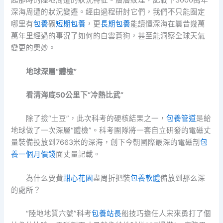
起那時的陸地周遭的狀況特征。層層紋理，記載下3000萬年
深海周遭的狀況變遷。經由過程研討它們，我們不只能圈定
哪里有
包養
礦
短期包養
，更
長期包養
能讀懂深海在曩昔幾萬
萬年里經過的事況了如何的白雲蒼狗，甚至能洞察全球天氣
變更的奧妙。
地球深層“體檢”
看清海底50公里下“冷熱比武”
除了撿“土豆”，此次科考的硬核結果之一，
包養管道
是給
地球做了一次深層“體檢”。科考團隊將一套自立研發的電磁丈
量裝備投放到7663米的深海，創下今朝國際最深的電磁剖
包
養一個月價錢
面丈量記載。
為什么要費
甜心花園
盡周折把裝
包養軟體
備放到那么深
的處所？
“陸地地質六號”科考
包養站長
船技巧擔任人宋來勇打了個