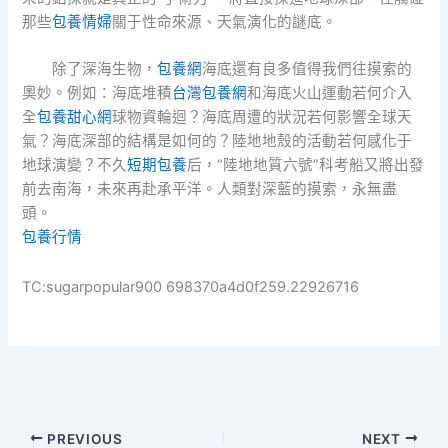
那些
包養情婦
關于性命來源、天氣演化的謎底。
除了深海生物，
包養網
海底還有良多值得我們往摸索的
奧妙。例如：海底堆積
台灣包養網
和海底火山運動若何介入
全
包養甜心網
球物資輪迴？海底周遭的狀況若何影響全球天
氣？海底深部的結構是如何的？陸地地殼的活動若何感化于
地球演變？不久
短期包養
后，“陸地地質六號”科考船又將出發
前去南海，未來再赴承平洋。人類對深藍的摸索，永無盡
頭。
包養行情
TC:sugarpopular900 698370a4d0f259.22926716
PREVIOUS
NEXT