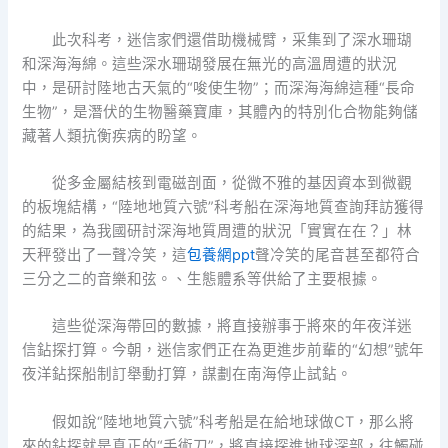
此次科考，迷信家們還借助機械臂，采集到了深水珊瑚
和深海海綿。這些深水珊瑚發展在無光的高溫周遭的狀況
中，是研討陸地古天氣的“唆使生物”；而深海海綿這種“長命
生物”，是潛伏的生物醫藥寶庫，其體內的特別化合物能夠儲
藏著人類抗衡疾病的盼望。
從多金屬結核到電磁剖面，從微不雅的基因資本到微觀
的板塊結構，“陸地地質六號”科考船在深海地質查詢拜訪獲得
的結果，為我國研討深海地質周遭的狀況「實實在在？」林
天秤發出了一聲冷笑，這
包養網ppt
聲冷笑的尾音甚至都符合
三分之二的音樂和弦。、生態體系等供給了主要根據。
這些從深海帶回的數據，將直接辦事于將來的年夜洋迷
信鉆探打算。今朝，迷信家們正在為更進步前輩的“幻想”號年
夜洋鉆探船制訂舉動打算，謀劃在南海停止試鉆。
假如說“陸地地質六號”科考船是在給地球做CT，那么將
來的鉆探就是真正的“手術刀”，將直接探進地球深部，往觸碰