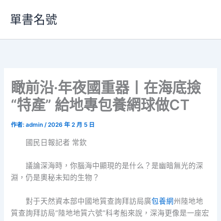
跳
單書名號
至
主
要
內
容
瞰前沿·年夜國重器丨在海底撿
“特產” 給地專包養網球做CT
作者:
admin
/
2026 年 2 月 5 日
國民日報記者 常欽
議論深海時，你腦海中顯現的是什么？是幽暗無光的深
淵，仍是奧秘未知的生物？
對于天然資本部中國地質查詢拜訪局廣
包養網
州陸地地
質查詢拜訪局“陸地地質六號”科考船來說，深海更像是一座宏