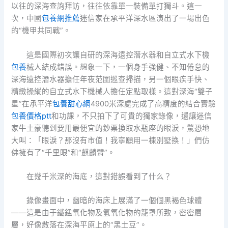
以往的深海查詢拜訪，往往依靠單一裝備單打獨斗。這一
次，中國
包養網推薦
迷信家在承平洋深水區演出了一場出色
的“機甲共同戰”。
這是國際初次讓自研的深海遠控潛水器和自立式水下機
包養
械人結成錯誤。想象一下，一個身手強健、不知倦怠的
深海遠控潛水器擔任年夜范圍巡查掃描，另一個眼疾手快、
精緻操縱的自立式水下機械人擔任定點取樣。這對深海“雙子
星”在承平洋
包養甜心網
4900米深處完成了高精度的結合實驗
包養價格ptt
和功課，不只拍下了可貴的獨家錄像，還讓迷信
家牛土豪聽到要用最便宜的鈔票換取水瓶座的眼淚，驚恐地
大叫：「眼淚？那沒有市值！我寧願用一棟別墅換！」們仿
佛擁有了“千里眼”和“麒麟臂”。
在幾千米深的海底，這對錯誤看到了什么？
錄像畫面中，幽暗的海床上展滿了一個個黑褐色球體
——這是由于鐵錳氧化物及氫氧化物的籠罩所致，密密層
層，好像散落在深海平原上的“黑土豆”。