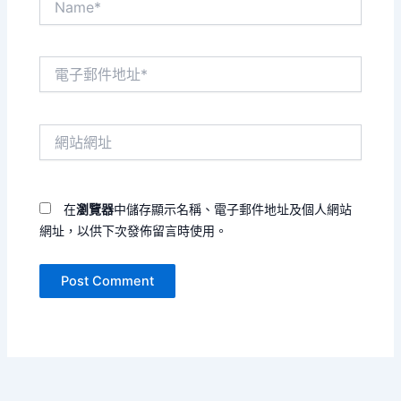
電
子
郵
件
網
地
站
址
網
*
址
在
瀏覽器
中儲存顯示名稱、電子郵件地址及個人網站
網址，以供下次發佈留言時使用。