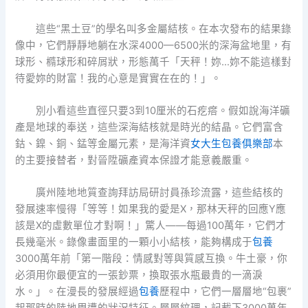
這些“黑土豆”的學名叫多金屬結核。在本次發布的結果錄
像中，它們靜靜地躺在水深4000—6500米的深海盆地里，有
球形、橢球形和碎屑狀，形態萬千「天秤！妳…妳不能這樣對
待愛妳的財富！我的心意是實實在在的！」。
別小看這些直徑只要3到10厘米的石疙瘩。假如說海洋礦
產是地球的奉送，這些深海結核就是時光的結晶。它們富含
鈷、鎳、銅、錳等金屬元素，是海洋資
女大生包養俱樂部
本
的主要接替者，對晉陞礦產資本保證才能意義嚴重。
廣州陸地地質查詢拜訪局研討員孫珍流露，這些結核的
發展速率慢得「等等！如果我的愛是X，那林天秤的回應Y應
該是X的虛數單位才對啊！」驚人——每過100萬年，它們才
長幾毫米。錄像畫面里的一顆小小結核，能夠構成于
包養
3000萬年前「第一階段：情感對等與質感互換。牛土豪，你
必須用你最便宜的一張鈔票，換取張水瓶最貴的一滴淚
水。」。在漫長的發展經過
包養
歷程中，它們一層層地“包裹”