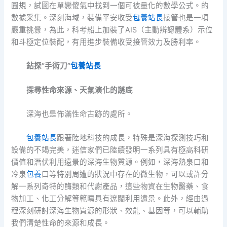
圓規，試圖在單戀傻氣中找到一個可被量化的數學公式。的
數據采集。深刻海域，裝備平安收受
包養站長
接管也是一項
嚴重挑釁，為此，科考船上加裝了AIS（主動辨認體系）示位
和斗極定位裝配，有用進步裝備收受接管效力及勝利率。
鉆探“手術刀”
包養站長
探尋性命來源、天氣演化的謎底
深海也是佈滿性命古跡的處所。
包養站長
跟著陸地科技的成長，特殊是深海探測技巧和
設備的不竭完美，迷信家們已陸續發明一系列具有極高科研
價值和潛伏利用遠景的深海生物質源。例如，深海熱泉口和
冷泉
包養
口等特別周遭的狀況中存在的微生物，可以或許分
解一系列奇特的酶類和代謝產品，這些物資在生物醫藥、食
物加工、化工分解等範疇具有遼闊利用遠景。此外，經由過
程深刻研討深海生物質源的形狀、效能、基因等，可以輔助
我們清楚性命的來源和成長。