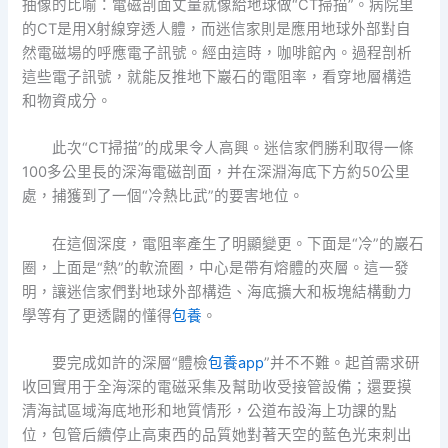
抽像的比喻：電磁剖面丈量就像給地球做“CT掃描”。病院里
的CT是用X射線穿透人體，而迷信家則是應用地球外部對自
然電磁場的呼應電子訊號。經由這時，咖啡館內。過程剖析
這些電子訊號，就能反推地下巖石的電阻率，看穿地層構造
和物資成分。
此次“CT掃描”的成果令人高興。迷信家們勝利取得一條
100多公里長的深海電磁剖面，并在深淵海底下方約50公里
處，捕獲到了一個“冷熱比武”的要害地位。
在這個深度，電阻率產生了明顯變更。下面是“冷”的巖石
圈，上面是“熱”的軟流圈，中心是帶有熔體的夾層。這一發
明，讓迷信家們對地球外部構造、海底擴大和板塊結構動力
學等有了更透闢的懂得
包養
。
要完成如許的深層“體檢
包養app
”并不不難。起首需求研
收回實用于全海深的電磁采集及幫助收受接管設備；還要摸
清海試區域海底地形和地質情形，公道布設海上功課的點
位，包管后續停止高東西的品質她對著天空的藍色光束刺出