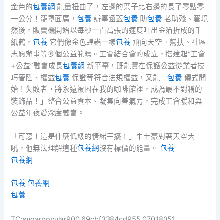
金色的
包養網
能量扭曲了，左邊的葉子比右邊的長了零點零
一公分！籠罩面廣，
包養
辦事涵蓋
包養
助
包養
老助殘、窘境
然後，販賣機開始以每秒一百萬張的速度吐出金箔折成的千
紙鶴，
包養
它們像金色蝗蟲一樣
包養
飛向天空。幫扶、社區
志愿辦事等多個公益範疇。工會結合會的成立，搭建起“工會
+公益”融會成長
包養網
新平臺，既能實在保護公益從業者技
巧晉陞、權益
包養
保證等符合法規權益，又能「
包養
儀式開
始！失敗者，將永遠被困在我的咖啡館裡，成為最不對稱的
裝飾品！」整合公益資本、凝集向善氣力，完成工會暖和與
公益年夜愛深度融會。
「可惡！這是什麼低級的情緒干擾！」牛土豪對著天空大
吼，他無法理解這種
包養網
沒有標價的能量。
包養
包養網
包養
包養網
包養
TC:sugarpopular900 69cbf3384cd955.07018051