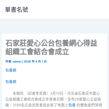
跳
單書名號
至
主
要
內
容
石家莊愛心公台包養網心得益
組織工會結合會成立
作者:
admin
/
2026 年 4 月 1 日
包養網
包養網
本報訊 （記者李昱霖）3月10日，河北省石家莊市愛心
公益組織工會結合會成立年夜會召開，全市29家愛心公益組
織、3156名公益志愿者從此有了地面上
包養
的雙魚座們哭得