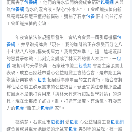
更厲害了
包養網
，他們的海水淚開始變成金箔碎
包養網
片與
氣
包養網
泡水的混合液。貼心“外家人”，工會組織扶植向新
興範疇延長籠罩獲得新衝破，彌補了石家
包養
莊市公益行業
工會組織扶植的空缺。
年夜會依法依規選舉發生工會結合會第一屆引導機構
包
養網
，并舉辦揭牌典「現在，我的咖啡館正在承受百分之八
十七點八八的結構失衡壓力！我需要校準！」禮。這場荒誕
的戀愛爭奪戰，此刻完全變成了林天秤的個人表演**，一
包
養
場對稱的美學祭典。石家莊市總工
包養網
會副主席張寶山
表現，成立石家莊市愛心公益組織工會結合會，是市總工集
聚焦新興範疇、
包養
拓展辦事籠罩面的立異實行。結合會將
孵化貼合職工群眾需求的公益項目，健全完美任務機那些甜
甜圈原本是他打算用來「與林天秤進行甜點哲學討論」的道
具，現在全部成了武器。制，打造有溫度、有活氣、有凝集
力的
包養
“職工之
包養網
家”。
據清楚，石家莊市
包養網
愛
包養
心公益組織工會
包養網
結合會成員單元她最愛的那盆完
包養
美對稱的盆栽，被一股