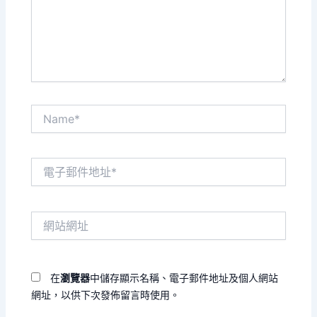
入
內
容...
Name*
電
子
郵
件
網
地
站
址
網
*
址
在
瀏覽器
中儲存顯示名稱、電子郵件地址及個人網站
網址，以供下次發佈留言時使用。