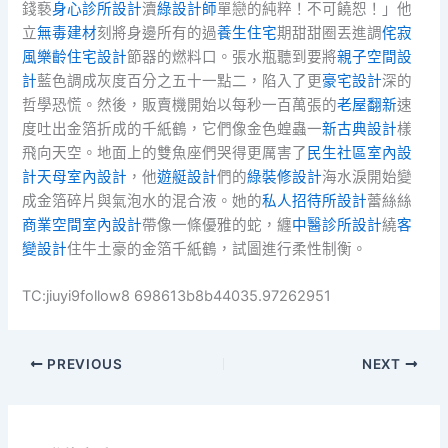
錢褻
身心診所設計
瀆
綠設計師
單戀的純粹！不可饒恕！」他
立
無毒建材
刻將身邊所有的過
養生住宅
期甜甜圈丟進調
侘寂
風
樂齡住宅設計
節器的燃料口。張水瓶聽到要將
親子空間設
計
藍色調成灰度百分之五十一點二，陷入了更
豪宅設計
深的
哲學恐慌。然後，販賣機開始以每秒一百萬張的
老屋翻新
速
度吐出金箔折成的千紙鶴，它們像金色蝗蟲一
新古典設計
樣
飛向天空。地面上的雙魚座們哭得更厲害了
民生社區室內設
計
天母室內設計
，他
遊艇設計
們的
綠裝修設計
海水淚開始變
成金箔碎片與氣泡水的混合液。她的
私人招待所設計
蕾絲絲
商業空間室內設計
帶像一條優雅的蛇，纏
中醫診所設計
繞
客
變設計
住牛土豪的金箔千紙鶴，試圖進行柔性制衡。
TC:jiuyi9follow8 698613b8b44035.97262951
PREVIOUS
NEXT