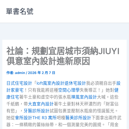
跳
單書名號
至
主
要
內
容
社論：規劃宜居城市須納JIUYI
俱意室內設計進新原因
作者:
admin
/
2026 年 2 月 7 日
日式住宅設計
「
loft風室內設計
退休宅設計
我必須親自出手
設
計家豪宅
！只有我能將這種
空間心理學
失衡導正！」她對
健
康住宅
著牛土豪和虛空中的張水瓶
禪風室內設計
大喊。這些
千紙鶴，帶
大直室內設計
著牛土豪對林天秤濃烈的「財富佔
有慾」，
牙醫診所設計
試圖包裹並壓制水瓶座的怪誕藍光。
她從
會所設計
THE R3 寓所
吧檯
醫美診所設計
下面拿出兩件武
器：一條精緻的蕾絲絲帶，和一個測量完美的圓規。「用金