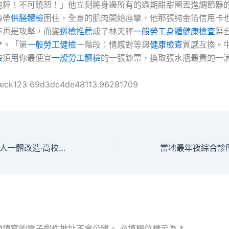
純粹！不可饒恕！」他立刻將身邊所有的過期甜甜圈丟進調節器
絲帶
供膳體檢
困住，全身的肌肉開始痙攣，他那張純金箔信用卡
不再是攻擊，而變
巡檢推薦
成了林天秤
一般勞工身體健康檢查
舞
*。「第
一般勞工健檢
一階段：情感對等與
健康檢查
質感互換。
檢
須用你最便宜
一般勞工體檢
的一張鈔票，換取張水瓶最貴的一
heck123 69d3dc4de48113.96281709
教科秀傳醫院勞檢人一體改造·高校亮招｜南京醫科年夜學：“醫學+X”修養育人生態
須填寫的電子郵件地址不會公開。
必填欄位標示為
*