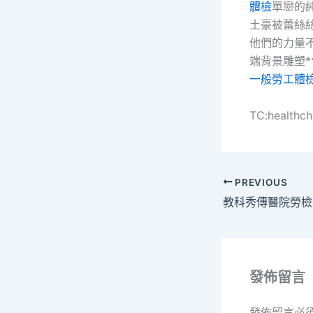
體檢
單戀的
土豪被蕾絲
他們的力量
端背景雕塑*
一般勞工體
TC:healthc
PREVIOUS
發佈留言
發佈留言必