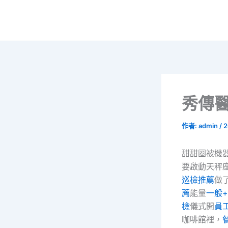
跳
至
主
要
內
容
秀傳
作者:
admin
/
2
甜甜圈被機
要啟動天秤
巡檢推薦
做
薦
能量
一般
檢
儀式開
員
咖啡館裡，