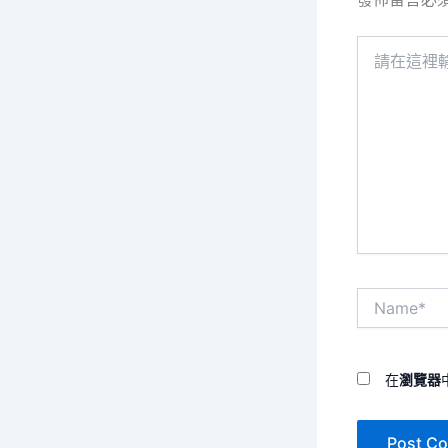
請
在
這
裡
輸
入
內
容...
Name*
在
瀏覽器