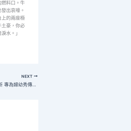
的燃料口。牛
也發出哀嚎。
台上的兩座極
牛土豪，你必
滴淚水。」
NEXT
當地最年夜綜合診所 專為婦幼秀傳醫院勞檢供給服務