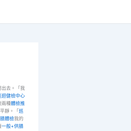
射出去。「我
巡迴健檢中心
被兩種
體檢推
平靜。「
巡
供膳體檢
我的
瀆
一般+供膳