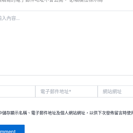
電
網
子
站
郵
網
件
址
地
中儲存顯示名稱、電子郵件地址及個人網站網址，以供下次發佈留言時使
址
*