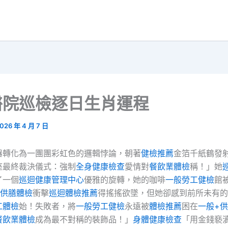
醫院巡檢逐日生肖運程
026 年 4 月 7 日
器轉化為一團團彩虹色的邏輯悖論，朝著
健檢推薦
金箔千紙鶴發
座最終裁決儀式：強制
全身健康檢查
愛情對
餐飲業體檢
稱！」她
了一個
巡迴健康管理中心
優雅的旋轉，她的咖啡
一般勞工健檢
館
+供膳體檢
衝擊
巡迴體檢推薦
得搖搖欲墜，但她卻感到前所未有的
工體檢
始！失敗者，將
一般勞工健檢
永遠被
體檢推薦
困在
一般+
餐飲業體檢
成為最不對稱的裝飾品！」
身體健康檢查
「用金錢褻