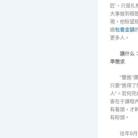
匠’，只是扎
大事做到極致
現，他盼望
過
包養金額
更多人。
講什么
準需求
“雙進”
只要“進得了
人”。若何
害在于課程
有看頭，才
有盼頭。
往年9月