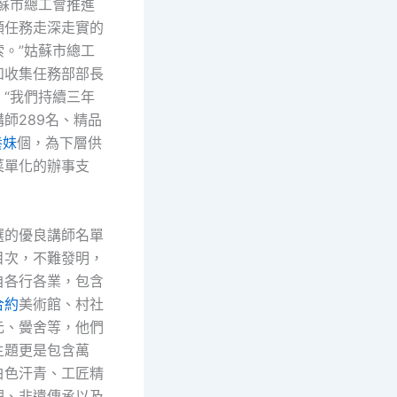
姑蘇市總工會推進
領任務走深走實的
索。”姑蘇市總工
和收集任務部部長
，“我們持續三年
師289名、精品
養妹
個，為下層供
菜單化的辦事支
選的優良講師名單
目次，不難發明，
自各行各業，包含
合約
美術館、村社
元、黌舍等，他們
主題更是包含萬
白色汗青、工匠精
理、非遺傳承以及