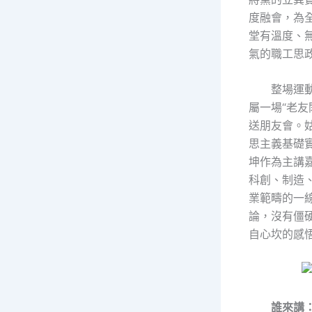
度融會，為
堂有溫度、
氣的職工思
整場運
屬一場“老友
送朋友會。
思主義基礎
坤作為主講
科創、制造
業範疇的一
論，沒有僵
自心坎的感
誰來講