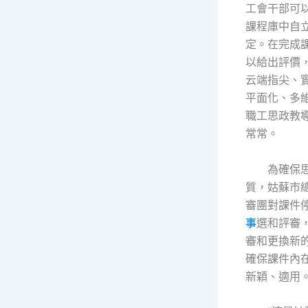
工會干部可
課程庫中自
定。在完成
以給出評價
云端指尖、
平面化、多
職工思政教
常常。
為確保
質，姑蘇市
審團對課件
事
選和評審
審和更換新
確保課件內
新穎、適用