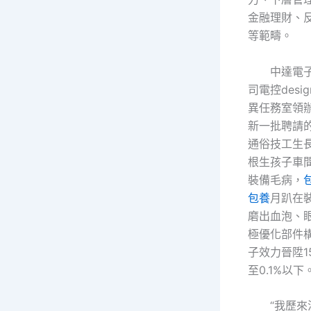
金融理財、
等範疇。
中達電
司電控des
異任務室領
新一批聘請
通俗技工生
根生孩子車
裝備毛病，
包養
月趴在
磨出血泡、
極優化部件
子效力晉陞1
至0.1%以下
“我歷來