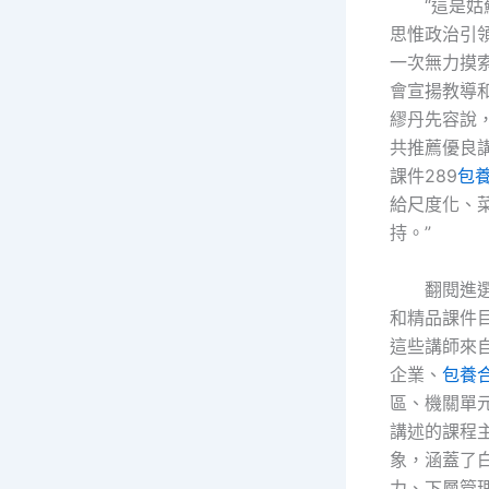
“這是
思惟政治引
一次無力摸
會宣揚教導
繆丹先容說
共推薦優良講
課件289
包
給尺度化、
持。”
翻閱進
和精品課件
這些講師來
企業、
包養
區、機關單
講述的課程
象，涵蓋了
力、下層管