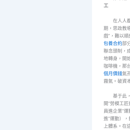
工
在人人都
期，思政教導
戲”，難以
包養合約
部
聯念頭制，
地轉身，開
咖啡機，那
個月價錢
氣
霧氣。破資
基于此
開“勞模工
員進企業”運
進”運動），
上體系。在