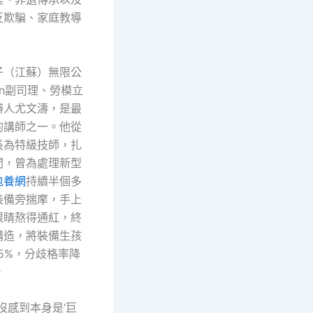
反欺騙、家庭教導
子（江蘇）無限公
ign副司理、勞模立
辦人尤文濤，是最
的講師之一。他從
長為特級技師，扎
間，曾為處理新型
包養網
持續半個多
裝備旁揣摩，手上
眼睛熬得通紅，終
構造，將裝備生孩
5%，分歧格率降
。
沒感到本身是‘巨