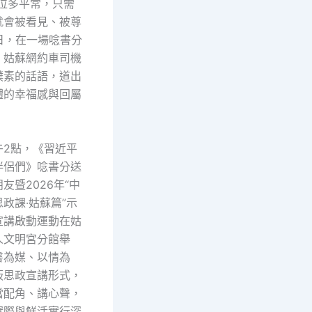
職位多平常，只需
就會被看見、被尊
9日，在一場唸書分
，姑蘇網約車司機
樸素的話語，道出
體的幸福感與回屬
午2點，《習近平
伴侶們》唸書分送
朋友暨2026年“中
政課·姑蘇篇”示
宣講啟動運動在姑
人文明宮分館舉
書為媒、以情為
板思政宣講形式，
當配角、講心聲，
實際與鮮活實行深