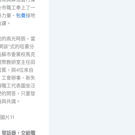
全市職工奉上了一
無力量、
包養
接地
政課。
動的高光時辰，當
閑談”式的唸書分
姑蘇市委黨校馬克
實際教研室主任田
嘉賓，與4位來自
、工會辦事、新失
線職工代表圍坐泛
硬的問答，只要發
悟與共識。
：發話器，交給職