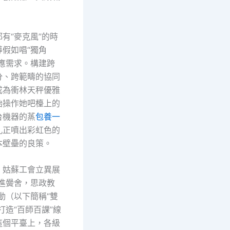
有“麥克風”的時
假如唱“獨角
順應需求。構建跨
分、跨範疇的協同
成為衝林天秤優雅
始操作她吧檯上的
台機器的蒸
包養一
孔正噴出彩虹色的
本壁壘的良策。
，姑蘇工會立異展
匠進黌舍，思政教
動（以下簡稱“雙
打造“百師百課”線
這個平臺上，各級