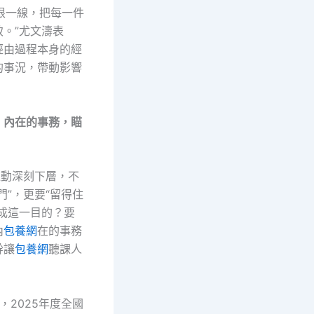
根一線，把每一件
。”尤文濤表
經由過程本身的經
的事況，帶動影響
：內在的事務，瞄
運動深刻下層，不
門”，更要“留得住
完成這一目的？要
內
包養網
在的事務
幹讓
包養網
聽課人
，2025年度全國