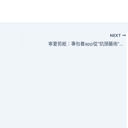
NEXT
寧夏剪紙：專包養app從“炕頭藝術”走向遼闊舞臺