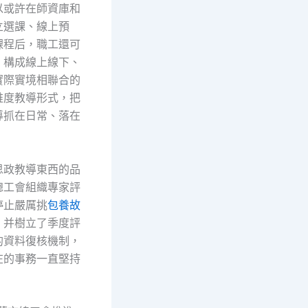
以或許在師資庫和
立選課、線上預
課程后，職工還可
，構成線上線下、
實際實境相聯合的
維度教導形式，把
導抓在日常、落在
思政教導東西的品
總工會組織專家評
停止嚴厲挑
包養故
，并樹立了季度評
的資料復核機制，
在的事務一直堅持
。