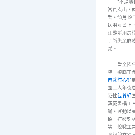
“不論
當真支出，
敬。”3月1
送朋友會上
江艷群用最
了新失業群
感。
當全國
與一線職工
包養甜心網
國工人年夜思
范性
包養網
蘇藏書樓工
辦。運動以
橋，打破刻
讓一線職工
將黨的立異