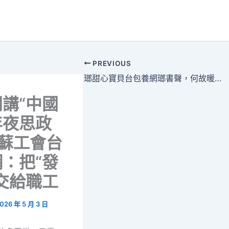
PREVIOUS
瑯甜心寶貝台包養網瑯書聲，何故暖和一座城？
講“中國
年夜思政
姑蘇工會台
：把“發
交給職工
026 年 5 月 3 日