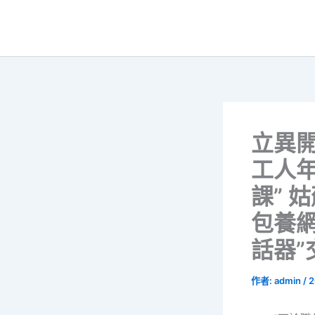
跳
至
主
要
內
容
立異開
工人
課” 
包養網
話器”
作者:
admin
/
2