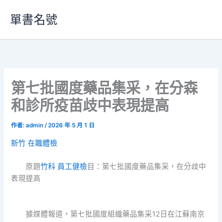
跳
單書名號
至
主
要
內
容
第七批國度藥品集采，在分森
和診所疫苗歧中表現提高
作者:
admin
/
2026 年 5 月 1 日
新竹 在職體檢
原題
竹科 員工健檢
目：第七批國度藥品集采，在分歧中
表現提高
據媒體報道，第七批國度組織藥品集采12日在江蘇南京