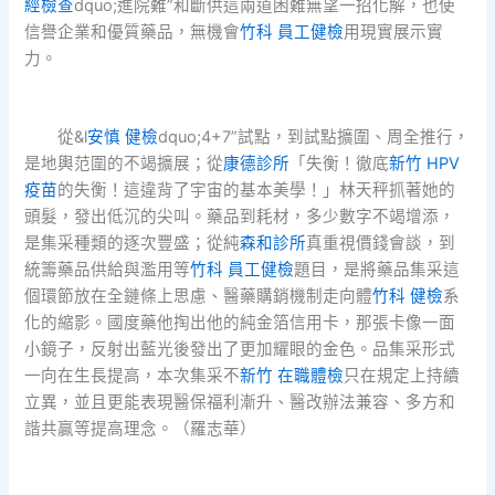
經檢查
dquo;進院難”和斷供這兩道困難無望一招化解，也使
信譽企業和優質藥品，無機會
竹科 員工健檢
用現實展示實
力。
從&l
安慎 健檢
dquo;4+7”試點，到試點擴圍、周全推行，
是地輿范圍的不竭擴展；從
康德診所
「失衡！徹底
新竹 HPV
疫苗
的失衡！這違背了宇宙的基本美學！」林天秤抓著她的
頭髮，發出低沉的尖叫。藥品到耗材，多少數字不竭增添，
是集采種類的逐次豐盛；從純
森和診所
真重視價錢會談，到
統籌藥品供給與濫用等
竹科 員工健檢
題目，是將藥品集采這
個環節放在全鏈條上思慮、醫藥購銷機制走向體
竹科 健檢
系
化的縮影。國度藥他掏出他的純金箔信用卡，那張卡像一面
小鏡子，反射出藍光後發出了更加耀眼的金色。品集采形式
一向在生長提高，本次集采不
新竹 在職體檢
只在規定上持續
立異，並且更能表現醫保福利漸升、醫改辦法兼容、多方和
諧共贏等提高理念。（羅志華）