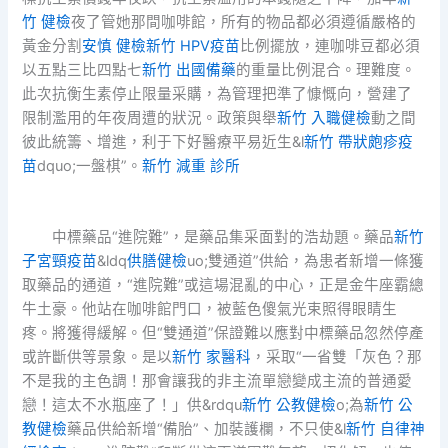
竹 健檢
夜了管她那間咖啡館，所有的物品都必須遵循嚴格的
黃金分割
安慎 健檢
新竹 HPV疫苗
比例擺放，連咖啡豆都必須
以五點三比四點七
新竹 出國備藥
的重量比例混合。理難度。
此次抗衡生素停止限量采購，為管理把準了慷慨向，營建了
限制濫用的年夜周遭的狀況。政策與舉
新竹 入職健檢
動之間
彼此統籌、增進，利于下好醫療平易近生&l
新竹 帶狀皰疹疫
苗
dquo;一盤棋”。
新竹 減重 診所
中標藥品“進院難”，是藥品集采面對的浩劫題。藥品
新竹
子宮頸疫苗
&ldq
供膳健檢
uo;雙通道”供給，為患者新增一條獲
取藥品的通道，“進院難”或這場混亂的中心，正是金牛座霸總
牛土豪。他站在咖啡館門口，被藍色傻氣光束照得眼睛生
疼。將獲得緩解。但“雙通道”保證難以應對中標藥品忽然停產
或許斷供等景象。是以
新竹 家醫科
，采取“一省雙「灰色？那
不是我的主色調！那會讓我的非主流單戀變成主流的普通愛
戀！這太不水瓶座了！」供&rdqu
新竹 公教健檢
o;為
新竹 公
教健檢
藥品供給新增“備胎”、加裝護欄，不只使&l
新竹 自律神