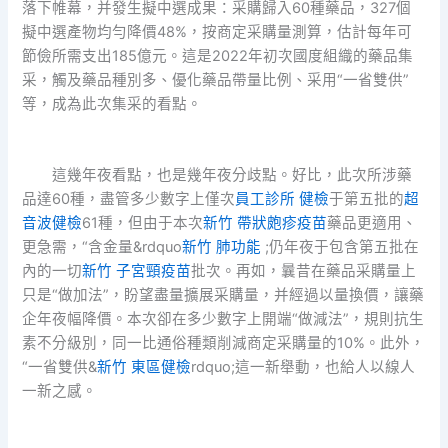
落下帷幕，并發生擬中選成果：采購歸入60種藥品，327個
擬中選產物均勻降價48%，按商定采購量測算，估計每年可
節儉所需支出185億元。這是2022年初次國度組織的藥品集
采，觸及藥品種別多、優化藥品帶量比例、采用“一省雙供”
等，成為此次集采的看點。
這幾年夜看點，也是幾年夜分歧點。好比，此次所涉藥
品達60種，盡管多少數字上僅次
員工診所 健檢
于第五批的
超
音波健檢
61種，但由于本次
新竹 帶狀皰疹疫苗
藥品更適用、
更急需，“含金量&rdquo
新竹 肺功能
;仍年夜于包含第五批在
內的一切
新竹 子宮頸疫苗
批次。再如，曩昔在藥品采購量上
只是“做加法”，盼望盡量擴展采購量，并經過以量換價，讓藥
企年夜幅降價。本次卻在多少數字上開端“做減法”，規則抗生
素不分級別，同一比通俗種類削減商定采購量的10%。此外，
“一省雙供&
新竹 東區健檢
rdquo;這一新舉動，也給人以線人
一新之感。