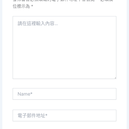
位標示為
*
請
在
這
裡
輸
入
內
容...
Name*
電
子
郵