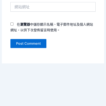
件
網
地
站
址
網
*
址
在
瀏覽器
中儲存顯示名稱、電子郵件地址及個人網站
網址，以供下次發佈留言時使用。
Copyright © 2026 單書名號 | Powered by
Astra WordPress
Theme