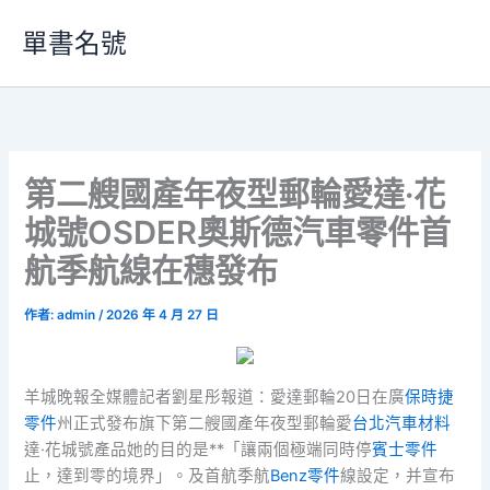
跳
單書名號
至
主
要
內
容
第二艘國產年夜型郵輪愛達·花
城號OSDER奧斯德汽車零件首
航季航線在穗發布
作者:
admin
/
2026 年 4 月 27 日
羊城晚報全媒體記者劉星彤報道：愛達郵輪20日在廣
保時捷
零件
州正式發布旗下第二艘國產年夜型郵輪愛
台北汽車材料
達·花城號產品她的目的是**「讓兩個極端同時停
賓士零件
止，達到零的境界」。及首航季航
Benz零件
線設定，并宣布