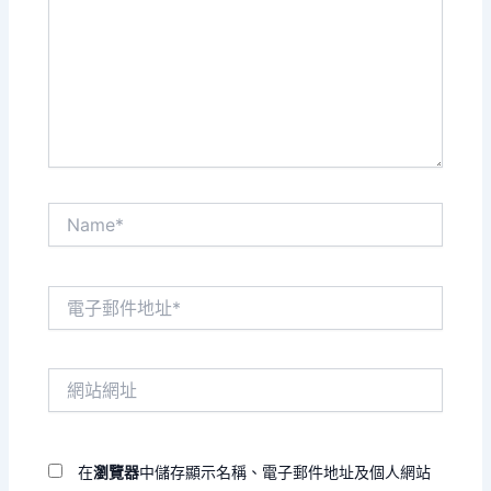
裡
輸
入
內
容...
Name*
電
子
郵
件
網
地
站
址
網
*
址
在
瀏覽器
中儲存顯示名稱、電子郵件地址及個人網站