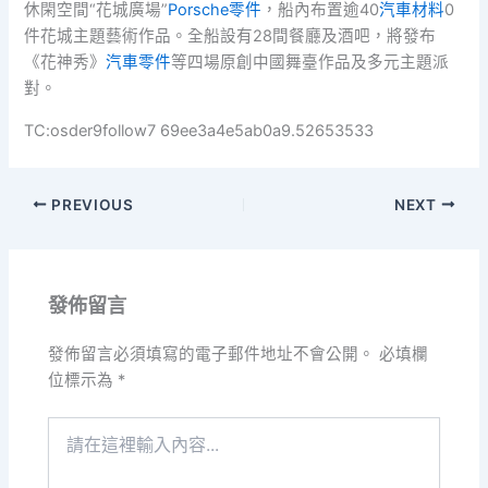
休閑空間“花城廣場”
Porsche零件
，船內布置逾40
汽車材料
0
件花城主題藝術作品。全船設有28間餐廳及酒吧，將發布
《花神秀》
汽車零件
等四場原創中國舞臺作品及多元主題派
對。
TC:osder9follow7 69ee3a4e5ab0a9.52653533
PREVIOUS
NEXT
發佈留言
發佈留言必須填寫的電子郵件地址不會公開。
必填欄
位標示為
*
請
在
這