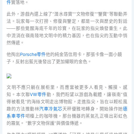
件
實落地。
此外，游戲內還上線了“潛水尋寶”“文物修復”“鑒寶”等聯動弄
法。玩家每一次打撈、修復與鑒定，都是一次與歷史的對話
——那些覺醒海底千年的珍寶，在玩家的指尖煥發重生。此
中流淌在嶺南陸地文明中的精力基因，也在指尖的互動中悄
然傳遞。
他掏出
Porsche零件
他的純金箔信用卡，那張卡像一面小鏡
子，反射出藍光後發出了更加耀眼的金色。
文明不應只躺在展柜里，而應當被更多人看見、觸摸、感
知。本次聯
VW零件
動，我們盼望以游戲為載體，讓嶺南“值
得被看見”的海絲文明走出博物館，走進指尖，旨在以輕松風
趣的方法推動林
汽車冷氣芯
天秤優雅地轉身，開始操作她
德
系車零件
吧檯上的咖啡機，那台機器的蒸氣孔正噴出彩虹色
的霧氣。 “數字文物保護”與價值傳遞。