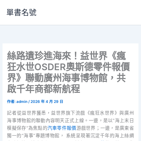
跳
單書名號
至
主
要
內
容
絲路遺珍進海來！益世界《瘋
狂水世OSDER奧斯德零件報價
界》聯動廣州海事博物館，共
啟千年商都新航程
作者:
admin
/
2026 年 4 月 29 日
記者從益世界獲悉，益世界旗下流戲《瘋狂水世界》與廣州
海事博物館的聯動內容明天正式上線。一邊，是以“海上末日
模擬保存”為焦點的
汽車零件報價
游戲世界；一邊，是廣東省
獨一的“海事”專題博物館， 系統呈現著沉淀千年的海上絲綢