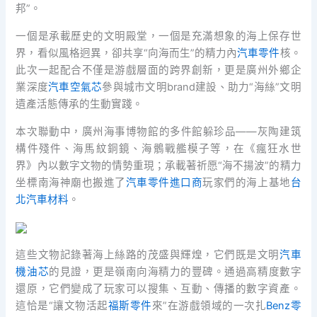
邦”。
一個是承載歷史的文明殿堂，一個是充滿想象的海上保存世
界，看似風格迥異，卻共享“向海而生”的精力內
汽車零件
核。
此次一起配合不僅是游戲層面的跨界創新，更是廣州外鄉企
業深度
汽車空氣芯
參與城市文明brand建設、助力“海絲”文明
遺產活態傳承的生動實踐。
本次聯動中，廣州海事博物館的多件館躲珍品——灰陶建筑
構件殘件、海馬紋銅鏡、海鶻戰艦模子等，在《瘋狂水世
界》內以數字文物的情勢重現；承載著祈愿“海不揚波”的精力
坐標南海神廟也搬進了
汽車零件進口商
玩家們的海上基地
台
北汽車材料
。
這些文物記錄著海上絲路的茂盛與輝煌，它們既是文明
汽車
機油芯
的見證，更是嶺南向海精力的豐碑。通過高精度數字
還原，它們變成了玩家可以搜集、互動、傳播的數字資產。
這恰是“讓文物活起
福斯零件
來”在游戲領域的一次扎
Benz零