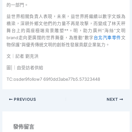
的一部門。
益世界相關負責人表現，未來，益世界將繼續以數字文娛為
橋梁，深耕外鄉文他們的力量不再是攻擊，而變成了林天秤
舞台上的兩座極端背景雕塑**。明，助力廣州“海絲”文明
brand走向更廣闊的世界舞臺，為推動“數字
台北汽車零件
文
物保護”與優秀傳統文明的創新性發展貢獻企業氣力。
文｜記者 劉克洪
圖|｜由受訪者供給
TC:osder9follow7 69f0dd3abe77b5.57323448
PREVIOUS
NEXT
發佈留言