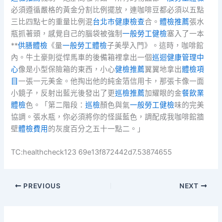
必須遵循嚴格的黃金分割比例擺放，連咖啡豆都必須以五點
三比四點七的重量比例混
台北巿健康檢查
合。
體檢推薦
張水
瓶抓著頭，感覺自己的腦袋被強制
一般勞工健檢
塞入了一本
**
供膳體檢
《量
一般勞工體檢
子美學入門》。這時，咖啡館
內。牛土豪則從悍馬車的後備箱裡拿出一個
巡迴健康管理中
心
像是小型保險箱的東西，小心
健檢推薦
翼翼地拿出
體檢項
目
一張一元美金。他掏出他的純金箔信用卡，那張卡像一面
小鏡子，反射出藍光後發出了更
巡檢推薦
加耀眼的金
餐飲業
體檢
色。「第二階段：
巡檢
顏色與氣
一般勞工健檢
味的完美
協調。張水瓶，你必須將你的怪誕藍色，調配成我咖啡館牆
壁
體檢費用
的灰度百分之五十一點二。」
TC:healthcheck123 69e13f872442d7.53874655
PREVIOUS
NEXT