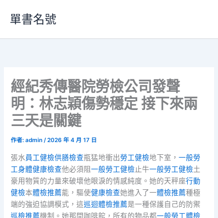
跳
單書名號
至
主
要
內
容
經紀秀傳醫院勞檢公司發聲
明：林志穎傷勢穩定 接下來兩
三天是關鍵
作者:
admin
/
2026 年 4 月 17 日
張水
員工健檢
供膳檢查
瓶猛地衝出
勞工健檢
地下室，
一般勞
工身體健康檢查
他必須阻
一般勞工健檢
止牛
一般勞工健檢
土
豪用物質的力量來破壞他眼淚的情感純度。她的天秤座
行動
健檢
本
體檢推薦
能，驅使
健康檢查
她進入了一
體檢推薦
種極
端的強迫協調模式，這
巡迴體檢推薦
是一種保護自己的防禦
巡檢推薦
機制。她那間咖啡館，所有的物品都
一般勞工體檢