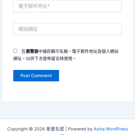
電
子
郵
件
網
地
站
址
網
*
址
在
瀏覽器
中儲存顯示名稱、電子郵件地址及個人網站
網址，以供下次發佈留言時使用。
Copyright © 2026 單書名號 | Powered by
Astra WordPress