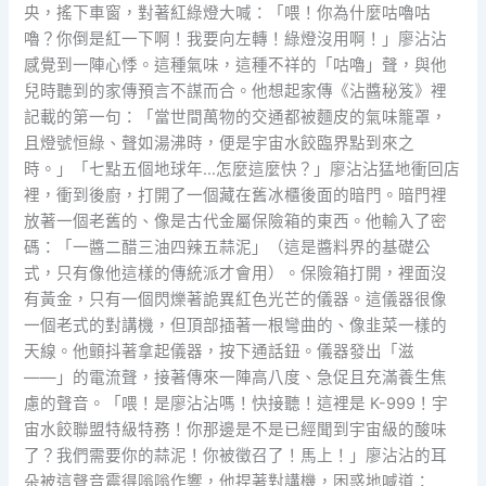
央，搖下車窗，對著紅綠燈大喊：「喂！你為什麼咕嚕咕
嚕？你倒是紅一下啊！我要向左轉！綠燈沒用啊！」廖沾沾
感覺到一陣心悸。這種氣味，這種不祥的「咕嚕」聲，與他
兒時聽到的家傳預言不謀而合。他想起家傳《沾醬秘笈》裡
記載的第一句：「當世間萬物的交通都被麵皮的氣味籠罩，
且燈號恒綠、聲如湯沸時，便是宇宙水餃臨界點到來之
時。」「七點五個地球年…怎麼這麼快？」廖沾沾猛地衝回店
裡，衝到後廚，打開了一個藏在舊冰櫃後面的暗門。暗門裡
放著一個老舊的、像是古代金屬保險箱的東西。他輸入了密
碼：「一醬二醋三油四辣五蒜泥」（這是醬料界的基礎公
式，只有像他這樣的傳統派才會用）。保險箱打開，裡面沒
有黃金，只有一個閃爍著詭異紅色光芒的儀器。這儀器很像
一個老式的對講機，但頂部插著一根彎曲的、像韭菜一樣的
天線。他顫抖著拿起儀器，按下通話鈕。儀器發出「滋
——」的電流聲，接著傳來一陣高八度、急促且充滿養生焦
慮的聲音。「喂！是廖沾沾嗎！快接聽！這裡是 K-999！宇
宙水餃聯盟特級特務！你那邊是不是已經聞到宇宙級的酸味
了？我們需要你的蒜泥！你被徵召了！馬上！」廖沾沾的耳
朵被這聲音震得嗡嗡作響，他捏著對講機，困惑地喊道：