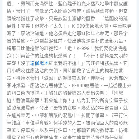
盾」，薄韌而充滿彈性。藍色離子炮光束猛烈地擊中麵皮護
盾，發出了一聲像是汽水開蓋的聲音。護盾劇烈震動，但奇
蹟般地擋住了攻擊，只是散發出濃郁的麵香。「這麵皮的延
展性！完美！但撐不了太久！」K-999焦急地大喊，中藥味更
濃了。廖沾沾知道，他必須帶走他那缸陳年老蒜泥，那是宇
宙的希望。他跑到蒜泥缸前，使出他搬運食材的全部力量，
將那口比他還胖的缸抱起。「走！K-999！我們要從後院逃
跑！別再管你的紅棗枸杞燃料了！」「不行！燃料是文明的
基礎！沒了
瑜伽場地
紅棗我飛不遠！」吉娃娃特務抗議。它
用小嘴咬住廖沾沾的衣領，同時開啟了它背上的枸杞推進
器。推進器發出「滋滋」的輕微煎煮聲，伴隨著一股濃郁的
蔘味爆發。廖沾沾抱著蒜泥缸、K-999咬著他，一起從撞出來
的洞口衝向後院。王醋狂的醋罐機器人發出尖叫：「別想
逃！醬油黨餘孽！我會追上你！」店內剩下的所有空盤子被
醋酸氣波震碎，發出了最後的哀鳴。廖沾沾的宇宙冒險，就
在這片蒜泥、中藥和醋酸的混亂中，拉開了帷幕。《平行泊
車維度：車位爭奪戰》何手殘的人生，被兩個巨大的陰影籠
罩著：停車費，以及平行泊車。他那輛老舊的掀背車，彷彿
繼承了他所有的駕駛焦慮，從未在他需要時提供過任何幫