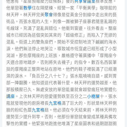
他患有「星座預報壓力症候群」後的
共享會議室
標準反應。
他單戀著
教學
住在隔壁棟、經營一家「平衡美學」咖啡館的
林天秤。林天秤完美
聚會
得像是從黃金分割線中走出來的藝
術品。而張水瓶的人生，則像一團被獅子座暴君隨意亂踢的
毛線球，充滿了混亂與錯位。他衝到窗邊，往外看去。整座
城市已經因為這個突如其來的「超級修正」而陷入了荒謬的
混亂。街道上的雙魚座們，開始不受控制地流下鹹鹹的海水
淚，他們無法停止地哭泣，導致城市低窪處已經形成了小型
潟湖。那些摩羯座的上班族，嚴格遵守著廣播中「摩羯座今
天適合原地踏步，否則將失去襪子」的指令。數百名西裝筆
挺的摩羯座正整齊地站在原地，他們的鞋子裡裝滿了已經潮
濕的淚水。「負百分之八十七？」張水瓶喃喃自語，感到胃
部一陣翻騰，他知道這代表著什麼。林天秤的運勢越差，他
那股積壓已久、無處安放的單戀能量就會越發瘋狂地實體化
講座
。上次林天秤的戀愛運勢跌至百分之二
小樹屋
十，張水
瓶就發現他的廚房裡長
九宮格
滿了巨大的、形狀是林天秤側
臉的粉紅色蘑
九宮格
菇。他必須在今天結束前，將林天秤的
運勢至少提升到零。否則，他那份單戀就會變成某種具備攻
擊性的實體。他緊張地跑進他堆滿了星座圖表和過期甜甜圈