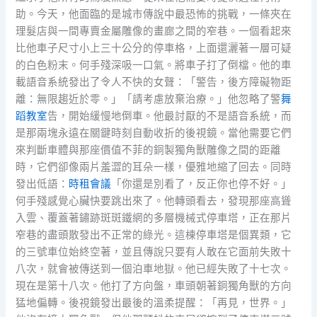
助。今天，他面臨的是城市傳說中最恐怖的挑戰，一條夾在
理髮店與一間專賣金屬雕像的畫廊之間的窄巷。一個看起來
比他車子尺寸小上三十公分的停車格，上面還灑著一層可疑
的白色粉末。何手殘深吸一口氣。將車子打了倒檔。他的車
載語音系統發出了令人不快的女聲：「警告，後方障礙物距
離：無限趨近於零。」「請考慮放棄治療。」他忽略了警
舞
蹈教室
告，開始緩慢地倒車。他最討厭的不是語音系統，而
是那兩塊永遠在關鍵時刻自動收折的後視鏡。當他需要它們
來判斷車體與那座價值不菲的銅製獨角獸雕像之間的距離
時，它們卻像兩片羞澀的耳朵一樣，優雅地縮了回去。同時
發出低語：
時租會議
「你還是別看了，反正你也停不好。」
何手殘感覺心臟快要跳出來了。他轉頭看去，發現那座高聳
入雲、覆蓋著鏽跡斑斑鐵網的多層機械式停車塔，正在那片
窄巷的盡頭散發出不正常的綠光。這棟停車塔是個異類，它
的三號車位始終空著，並且傳說只要有人敢在它面前失敗十
八次，就會被傳送到一個泊車地獄。他已經失敗了十七次。
現在是第十八次。他打了方向盤，車頭朝著銅獨角獸的方向
猛地偏轉。後視鏡發出最後的溫柔提醒：「再見，世界。」