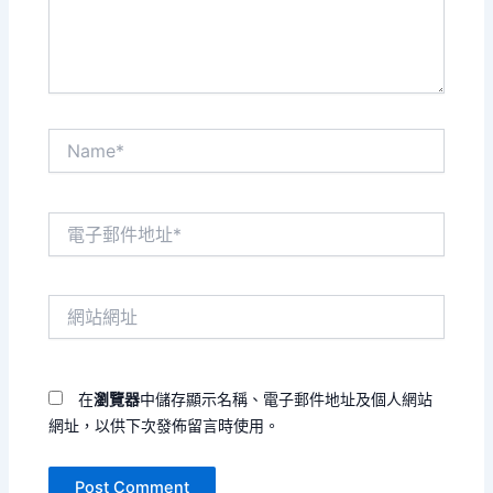
容...
Name*
電
子
郵
件
網
地
站
址
網
*
址
在
瀏覽器
中儲存顯示名稱、電子郵件地址及個人網站
網址，以供下次發佈留言時使用。