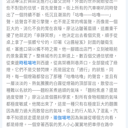
沾沾專注於與蒜泥進行心靈交流時，外面的世界開始發出一
些不對勁的信號。首先是聲音。街上所有的汽車喇叭同時發
出了一個持續不斷、低沉且潮濕的「咕嚕——咕嚕——」
聲。這聲音不是引擎聲，也不是正常的鳴笛聲，而像是一個
巨大的、消化不良的胃在哀嚎。廖沾沾皺著眉頭，這嚴重干
擾了他蒜泥的「寧靜冥想」。他決定出去看個究竟，順手從
桌上拿了一張髒兮兮的，印著《沾醬秘笈》封面的皺衛生
紙，塞進口袋以備不時之需。他一腳踏出店門，立刻被眼前
的景象震驚了。整條城市的主幹道上，數百個交通信號燈，
從東邊
時租場地
到西邊，從高架橋到巷弄口，全部變成了綠
燈。它們不是交替閃爍，而是固定在「通行」的狀態，同
時，每一個燈箱都發出了那種「咕嚕咕嚕」的聲音，並且有
一層淡淡的、熱氣騰騰的白霧從燈箱的頂部冒出，散發出一
種難以名狀的——麵粉蒸煮過頭的氣味。「麵粉焦慮？還是
過度發酵？」廖沾沾是個醬料學家，對所有食物相關的氣味
都極度敏感。他聞出來了，這是一種只有在極度巨大的麵團
因為壓力過大而散發出的氣味。街上的行人陷入了混亂。汽
車不知道該走還是該停，
瑜伽場地
因為無論從哪個方向看，
都是綠燈。一個穿著西裝的男人小心翼翼地把車停在路中