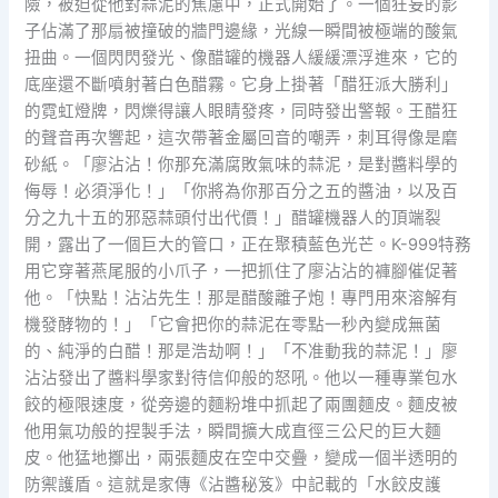
險，被迫從他對蒜泥的焦慮中，正式開始了。一個狂妄的影
子佔滿了那扇被撞破的牆門邊緣，光線一瞬間被極端的酸氣
扭曲。一個閃閃發光、像醋罐的機器人緩緩漂浮進來，它的
底座還不斷噴射著白色醋霧。它身上掛著「醋狂派大勝利」
的霓虹燈牌，閃爍得讓人眼睛發疼，同時發出警報。王醋狂
的聲音再次響起，這次帶著金屬回音的嘲弄，刺耳得像是磨
砂紙。「廖沾沾！你那充滿腐敗氣味的蒜泥，是對醬料學的
侮辱！必須淨化！」「你將為你那百分之五的醬油，以及百
分之九十五的邪惡蒜頭付出代價！」醋罐機器人的頂端裂
開，露出了一個巨大的管口，正在聚積藍色光芒。K-999特務
用它穿著燕尾服的小爪子，一把抓住了廖沾沾的褲腳催促著
他。「快點！沾沾先生！那是醋酸離子炮！專門用來溶解有
機發酵物的！」「它會把你的蒜泥在零點一秒內變成無菌
的、純淨的白醋！那是浩劫啊！」「不准動我的蒜泥！」廖
沾沾發出了醬料學家對待信仰般的怒吼。他以一種專業包水
餃的極限速度，從旁邊的麵粉堆中抓起了兩團麵皮。麵皮被
他用氣功般的捏製手法，瞬間擴大成直徑三公尺的巨大麵
皮。他猛地擲出，兩張麵皮在空中交疊，變成一個半透明的
防禦護盾。這就是家傳《沾醬秘笈》中記載的「水餃皮護