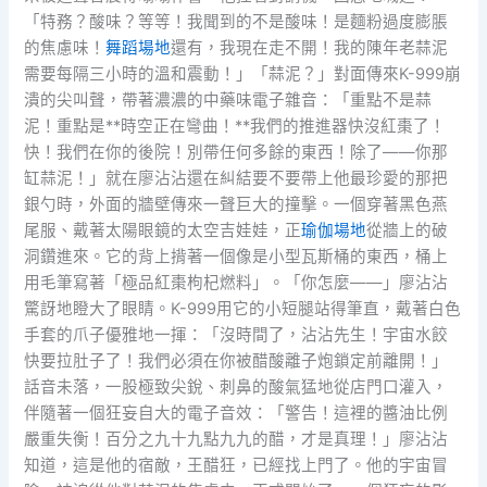
「特務？酸味？等等！我聞到的不是酸味！是麵粉過度膨脹
的焦慮味！
舞蹈場地
還有，我現在走不開！我的陳年老蒜泥
需要每隔三小時的溫和震動！」「蒜泥？」對面傳來K-999崩
潰的尖叫聲，帶著濃濃的中藥味電子雜音：「重點不是蒜
泥！重點是**時空正在彎曲！**我們的推進器快沒紅棗了！
快！我們在你的後院！別帶任何多餘的東西！除了——你那
缸蒜泥！」就在廖沾沾還在糾結要不要帶上他最珍愛的那把
銀勺時，外面的牆壁傳來一聲巨大的撞擊。一個穿著黑色燕
尾服、戴著太陽眼鏡的太空吉娃娃，正
瑜伽場地
從牆上的破
洞鑽進來。它的背上揹著一個像是小型瓦斯桶的東西，桶上
用毛筆寫著「極品紅棗枸杞燃料」。「你怎麼——」廖沾沾
驚訝地瞪大了眼睛。K-999用它的小短腿站得筆直，戴著白色
手套的爪子優雅地一揮：「沒時間了，沾沾先生！宇宙水餃
快要拉肚子了！我們必須在你被醋酸離子炮鎖定前離開！」
話音未落，一股極致尖銳、刺鼻的酸氣猛地從店門口灌入，
伴隨著一個狂妄自大的電子音效：「警告！這裡的醬油比例
嚴重失衡！百分之九十九點九九的醋，才是真理！」廖沾沾
知道，這是他的宿敵，王醋狂，已經找上門了。他的宇宙冒