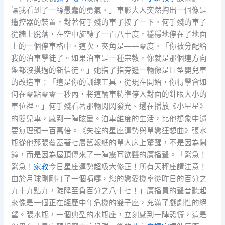
讓我看到了一絲愚蠢的勇氣。」車影大人突然掏出一個像是
遙控器的裝置，對著何手殘的車子按了一下。何手殘的車子
從牆上脫落，在空中旋轉了一百八十度，穩穩地停在了地面
上的一個停車格中。這次，夾角是——零度。「你被分配給
我的泊車學徒了。如果泊車是一種宗教，你就是那個連方向
盤都沒摸過的新信徒。」她指了指旁邊一輛像是巨型嬰兒車
的改造車：「這是你的訓練工具，從現在開始，你得學會如
何在零點零零一秒內，將這輛車精準停入對面的針眼大小的
車位裡。」何手殘看著那輛閃閃發光、還在播放《小星星》
的嬰兒車，感到一陣眩暈。泊車維度的生活，比他想象中還
要無理頭一百萬倍。《失控的星座運勢與單戀狂想曲》張水
瓶從他那張覆蓋著七層舊報紙的單人床上驚醒，不是因為鬧
鐘，而是因為屋頂傳來了一陣震耳欲聾的廣播聲。「緊急！
緊急！
家教
今日星座運勢超級大修正！所有天秤座請注意！
由於月球剛剛打了一個噴嚏，您的戀愛機率從昨日的百分之
九十九點九，陡降至負百分之八十七！」廣播員的聲音聽起
來像是一個正在經歷中年危機的雙子座，充滿了戲劇性的絕
望。張水瓶，一個典型的水瓶座，立刻感到一陣恐慌，這是