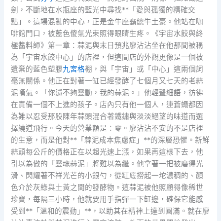
劍，不斷地在水瓶座的藍光中尋找**「愛與孤獨的精確交
點」。這場混亂的中心，正是金牛座霸總牛土豪。他站在咖
啡館門口，被藍色傻氣光束照得眼睛生疼。《宇宙水餃與終
極醬料師》第一章：蒜泥與末日預兆廖沾沾坐在他那間被稱
為「宇宙水餃中心」的店裡，但這間店的外觀更像是一個被
遺棄的藍色塑膠
九宮格
棚，與「宇宙」或「中心」這兩個詞
毫無關係。他正在對著一缸已經發酵了七個月又七天的老蒜
泥嘆氣。「你還不夠靈動，我的蒜泥。」他輕聲細語，彷彿
在責備一個不上進的孩子。店內只有他一個人，連蒼蠅都因
為難以忍受那股陳年蒜頭混合著鐵鏽與淡淡絕望的味道而選
擇繞道飛行。今天的營業額是：零。廖沾沾不安的不是店裡
的生意，而是他對**「蒜泥成本焦慮症」**的深層恐懼。新鮮
蒜頭每公斤的價格正在以超光速上漲，如果再這樣下去，他
引以為傲的「靈魂蒜泥」將難以為繼。他拿著一把被磨得光
滑、閃耀著不祥光芒的小銀勺，從缸底撈起一坨濃稠的、顏
色介於灰綠與土黃之間的發酵物。這蒜泥被他照顧得像稀世
珍寶，每隔三小時，他就要用手指彈一下缸邊，確保它能感
受到**「溫和的震動」**，以助其在精神上達到圓滿。就在廖