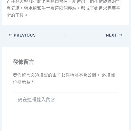
芒在林天秤咖啡館上空劇烈衝撞，創造出一個不斷旋轉的怪
異氣旋。張水瓶和牛土豪這兩個極端，都成了她追求完美平
衡的工具。
PREVIOUS
NEXT
發佈留言
發佈留言必須填寫的電子郵件地址不會公開。
必填欄
位標示為
*
請
在
這
裡
輸
入
內