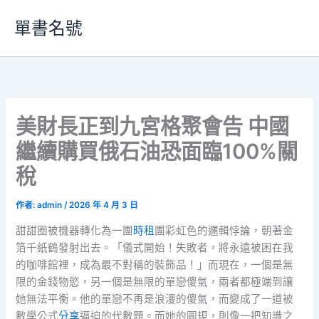
跳
單書名號
至
主
要
內
容
美財長正到九宮格聚會告 中國
繼續購買俄石油恐面臨100%關
稅
作者:
admin
/
2026 年 4 月 3 日
甜甜圈被機器轉化為一團
時租
團彩虹色的邏輯悖論，朝著金
箔千紙鶴發射出去。「儀式開始！失敗者，將永遠被困在我
的咖啡館裡，成為最不對稱的裝飾品！」而現在，一個是無
限的金錢物慾，另一個是無限的單戀傻氣，兩者都極端到讓
她無法平衡。他的單戀不再是浪漫的傻氣，而變成了一道被
數學公式
分享
逼迫的代數題。而她的圓規，則像一把知識之