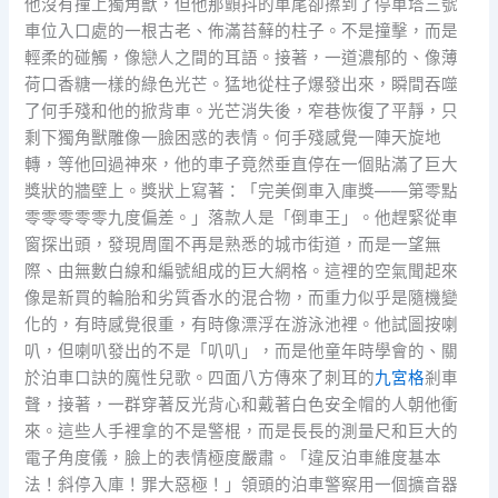
他沒有撞上獨角獸，但他那顫抖的車尾卻擦到了停車塔三號
車位入口處的一根古老、佈滿苔蘚的柱子。不是撞擊，而是
輕柔的碰觸，像戀人之間的耳語。接著，一道濃郁的、像薄
荷口香糖一樣的綠色光芒。猛地從柱子爆發出來，瞬間吞噬
了何手殘和他的掀背車。光芒消失後，窄巷恢復了平靜，只
剩下獨角獸雕像一臉困惑的表情。何手殘感覺一陣天旋地
轉，等他回過神來，他的車子竟然垂直停在一個貼滿了巨大
獎狀的牆壁上。獎狀上寫著：「完美倒車入庫獎——第零點
零零零零零九度偏差。」落款人是「倒車王」。他趕緊從車
窗探出頭，發現周圍不再是熟悉的城市街道，而是一望無
際、由無數白線和編號組成的巨大網格。這裡的空氣聞起來
像是新買的輪胎和劣質香水的混合物，而重力似乎是隨機變
化的，有時感覺很重，有時像漂浮在游泳池裡。他試圖按喇
叭，但喇叭發出的不是「叭叭」，而是他童年時學會的、關
於泊車口訣的魔性兒歌。四面八方傳來了刺耳的
九宮格
剎車
聲，接著，一群穿著反光背心和戴著白色安全帽的人朝他衝
來。這些人手裡拿的不是警棍，而是長長的測量尺和巨大的
電子角度儀，臉上的表情極度嚴肅。「違反泊車維度基本
法！斜停入庫！罪大惡極！」領頭的泊車警察用一個擴音器