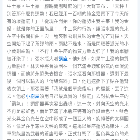
牛土豪。牛土豪一腳踢開咖啡館的門，大聲宣布：「天秤！
別管那什麼負運勢！我已經用一百噸的純金箔買下了今天所
有的壞運氣！」「從現在開始，你的運勢由我主宰！我的金
錢，就是你的正面能量！」牛土豪的行為，讓張水瓶的光束
在空中瞬間扭曲，與一種夾雜著銅臭味的金色光芒對撞。天
空開始下起了荒謬的雨。雨點不是水，而是閃耀著淚光的小
小黃銅齒輪。「不行！金牛座的物質力量太強了！我的單戀
被汙染了！」張水瓶大喊
講座
。他知道，如果牛土豪的物質
力量勝出，林天秤將會被困在一個充滿金錢和俗氣的虛假愛
情裡，而他將永遠失去機會。張水瓶看向那機器，還剩下最
後一個可以輸入的「情緒燃料」口。他迅速撕下了貼在他背
後衣領上，那張寫著「我就是個單戀傻瓜」的標籤，丟了進
去。他必
小樹屋
須用自己最真實的「傻氣」去對抗金牛座的
「霸氣」！調節器再次發出轟鳴，這一次，射向天空的光束
不再是彩虹色，而是充滿了水瓶座特有的怪誕藍色**。藍色
光束與金色光芒在空中形成了一個巨大的、旋轉著的太極圖
案，像是在爭奪林天秤的靈魂。這場以星座運勢為賭注、以
單戀能量為武器的荒唐戰爭，正式打響了。藍色與金色的光