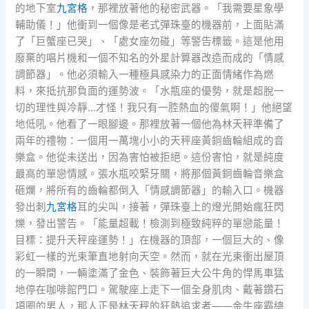
的地下室
九宮格
，那裡放著他的秘密武器。「我需要星象學
輔助儀！」他衝到一個像是老式彈珠臺的機器前，上面貼滿
了「巨蟹座已哭」、「處女座勿碰」等警告標籤。這是他用
廢棄的唱片機和一個不知名的外星計算器改造而成的「情感
調節器」。他必須輸入一種極具感染力的正面情緒作為燃
料，來抵抗那負面的運勢波。「水瓶座的優勢，就是超脫一
切的理性與冷靜…才怪！我只有一腔熱血的傻氣啊！」他絕望
地低吼。他看了一眼腳邊。那裡放著一個他為林天秤準備了
兩年的禮物：一個用一萬塊小小的天秤座黃銅齒輪組成的音
樂盒。他從未送出，因為害怕被拒絕。這份害怕，就是純度
最高的單戀情感。張水瓶咬緊牙關，將那個黃銅齒輪音樂盒
砸爛，將所有的齒輪都倒入「情感調節器」的輸入口。機器
發出刺
九宮格
耳的尖叫，接著，彈珠臺上的燈光開始瘋狂閃
爍，發出警告。「能量超載！檢測到極致純粹的單戀能量！
目標：提升天秤座運勢！」在機器的頂部，一個巨大的、像
彩虹一樣的光束筆直地射向天空。然而，就在光束衝出屋頂
的一瞬間，一輛塗滿了金色、裝飾著巨大公牛角的悍馬車猛
地停在咖啡館門口。駕駛座上走下一個全身肌肉、戴著鑽石
項圈的男人，那人正是林天秤的狂熱追求者——金牛座霸總