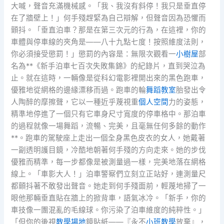
大喊，聲音充滿機械感。「我、我沒有斜停！我只是垂直停
在了牆壁上！」何手殘趕緊為自己辯解，但聲音因為恐懼而
顫抖。「垂直泊車？那是在第三次元的行為，在這裡，你的
車體與停車線的夾角是——八十九點七度！按照維度法則，
你必須接受懲罰！」懲罰的內容是：無限次觀看一
小樹屋
部
名為**《新手泊車七百次失敗集錦》的紀錄片，直到哭泣為
止。就在這時，一輛像是從科幻電影裡開出來的黑色跑車，
優雅地從網格的邊緣漂移而過。跑車的輪
舞蹈教室
胎發出令
人陶醉的摩擦聲，它以一種近乎蔑視重
個人空間
力的姿態，
精準地停進了一個只有它車身尺寸寬度的停車格中。那泊車
的過程就像一場舞蹈，流暢、完美，且毫無任何多餘的動作
**。跑車的駕駛座上走出一個全身黑色皮衣的女人，她戴著
一副透明護目鏡，冷酷地朝著何手殘的方向走來。她的步伐
優雅而精準，每一步都像是被測量過一樣，完美地落在網格
線上。「車影大人！」泊車警察們立刻立正站好，連測量尺
都顫抖著不敢發出聲音。她走到何手殘面前，輕蔑地掃了一
眼他那輛垂直貼在牆上的掀背車，語氣冰冷。「新手，你的
車技像一團混亂的毛線球。你污染了泊車維度的純粹性。」
「但你的後視
教學場地
鏡貼紙——『永不
小班教學
放棄』，