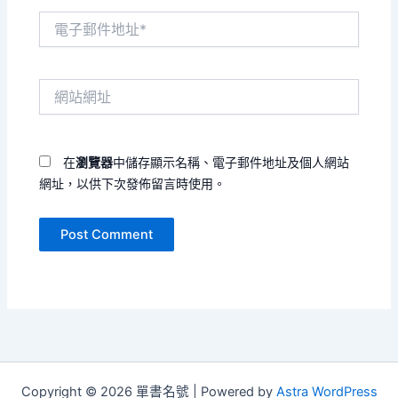
電
子
郵
件
網
地
站
址
網
*
址
在
瀏覽器
中儲存顯示名稱、電子郵件地址及個人網站
網址，以供下次發佈留言時使用。
Copyright © 2026 單書名號 | Powered by
Astra WordPress