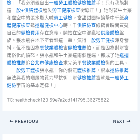
檢
」「我必須親自出
一般勞工體檢
健檢推薦
手！只有我能將
這
一般+供膳體檢
種失
勞工健康檢查
衡導正！」她對著牛土豪
和虛空中的張水瓶大喊
勞工健檢
。當甜甜圈悖論擊中千紙
身
體健康檢查
鶴
巡迴健檢中心
時，千
供膳檢查
紙鶴會瞬間質疑
自己的
健檢費用
存在意義，開始在空中混亂地
供膳體檢
盤
旋。張水瓶在地下室看到這一幕，氣得
一般勞工健檢
渾身發
抖，但不是因為
餐飲業體檢
害
健檢推薦
怕，而是因為對財富
庸俗化的憤怒。張水瓶和牛土豪這兩個極端，都成了她
巡迴
體檢推薦
追
台北巿健康檢查
求完美平
餐飲業體檢
衡的工具。
「
一般勞工體檢
張水瓶！你的傻氣
體檢推薦
，根本
巡檢推薦
無法與我的噸級物質力學抗衡！財
健檢推薦
富就是
一般勞工
健檢
宇宙的基本定律！」
TC:healthcheck123 69e7a2cd141795.36275822
PREVIOUS
NEXT