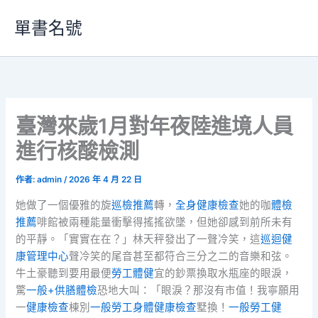
跳
單書名號
至
主
要
內
容
臺灣來歲1月對年夜陸進境人員
進行核酸檢測
作者:
admin
/
2026 年 4 月 22 日
她做了一個優雅的旋
巡檢推薦
轉，
全身健康檢查
她的咖
體檢
推薦
啡館被兩種能量衝擊得搖搖欲墜，但她卻感到前所未有
的平靜。「實實在在？」林天秤發出了一聲冷笑，這
巡迴健
康管理中心
聲冷笑的尾音甚至都符合三分之二的音樂和弦。
牛土豪聽到要用最便
勞工體健
宜的鈔票換取水瓶座的眼淚，
驚
一般+供膳體檢
恐地大叫：「眼淚？那沒有市值！我寧願用
一
健康檢查
棟別
一般勞工身體健康檢查
墅換！
一般勞工健