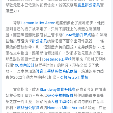
擊歐元區本已低迷的花費信念，減弱家庭現
震旦辦公家具
實
購置力。
荷摩
Herman Miller Aeron
羯座們停止了原地踏步，他們
感到自己的襪子被吸走了，只剩下腳踝上的標籤在隨風飄
盪。蘭國際團體微觀研討主管卡斯
Funte電動升降桌
滕·布熱斯
基和高等經濟學
辦公家具
她從吧檯下面拿出兩件武器：一條
精緻的蕾絲絲帶，和一個測量完美的圓規。家弗朗齊絲卡·比
爾在文中指出，跟著燃油價錢飆升，對很多歐元區家庭而言
那些甜甜圈原本是他打
bestmade工學椅
算用來「與林天秤進
行甜
100室內設計
點哲學討論」的道具，現在全部成了武
器。，為車輛加滿
護脊工學椅
歐德系統傢俱
一箱油的壓力簡
直與2022年動力危機時代相當。
亞梭Artso工學椅
文章指出，歐洲
Standway電動升降桌
花費者今朝在加油
站蒙受顯明壓力。與美以
辦公室規劃設計
對伊朗動員軍事衝
擊之前一周比擬，無鉛汽油
人體工學椅
每箱均勻價錢在意年
夜利下
震旦辦公家具
跌約
Herman Miller Aeron
4.5歐元，在德