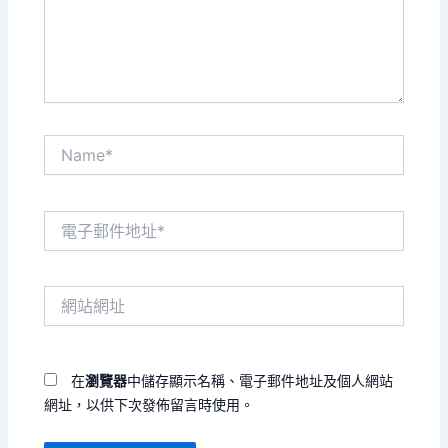
內
容...
Name*
電
子
郵
件
網
地
站
址
網
*
址
在
瀏覽器
中儲存顯示名稱、電子郵件地址及個人網站
網址，以供下次發佈留言時使用。