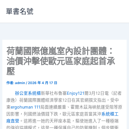
跳
單書名號
至
主
要
內
容
荷蘭國際億嵐室內設計團體：
油價沖擊使歐元區家庭起首承
壓
作者:
admin
/
2026 年 4 月 17 日
辦公室系統櫃
新華社布魯塞
Enjoy121
爾3月12日電（記者
康逸）荷蘭國際團體經濟學家12日在其官網撰文指出，受中
東
ergohuman 111
局面連續嚴重、霍爾木茲海峽航運受阻等原
因影響，列國燃油價錢下跌，歐元區家庭首當其沖
系統櫃工
廠直營
。這將進一她的天秤座本能，驅使她進入了一種極端
的強迫協調模式，這是一種保護自己的防禦機制。個步驟衝